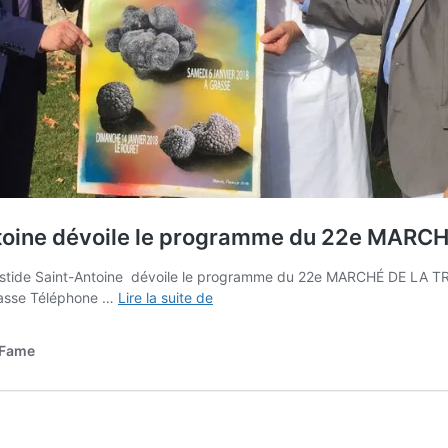
Antoine dévoile le programme du 22e MARC
astide Saint-Antoine dévoile le programme du 22e MARCHÉ DE LA T
Annonce
rasse Téléphone …
Lire la suite de
officielle
à
 Fame
la
Bastide
Saint-
Antoine
dévoile