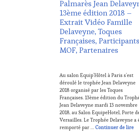
Palmarès Jean Delavey
ET
DE
13ème édition 2018 –
LA
Extrait Vidéo Famille
HAUTE
GASTRONOMIE
Delaveyne, Toques
FRANÇAISE
,
Françaises, Participants
INVITATIONS
&
MOF, Partenaires
DÉGUSTATIONS,
WINE
TASTING
,
7
MÉDIAS,
DÉCEMBRE
Au salon Equip’Hôtel à Paris s’est
PRESSE
2018
déroulé le trophée Jean Delaveyne
ÉCRITE,
RADIO,
2018 organisé par les Toques
TV,
Françaises. 13ème édition du Troph
WEB
,
Jean Delaveyne mardi 13 novembre
OENOTOURISME
,
2018, au Salon EquipeHotel, Porte d
PARTENAIRES
Versailles. Le Trophée Delaveyne a 
VIN
TOURISME
,
Pa
remporté par …
Continuer de lire
RESTAURATEUR,
CHEF,