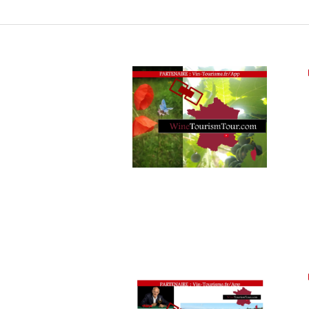
CUISINIER,
ŒNOLOGUE,
SOMMELIER
,
SALONS
INTERNATIONAUX
,
WINE
TOURISM
FAME