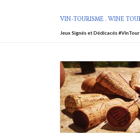
Aller
au
VIN-TOURISME . WINE TOU
contenu
principal
Jeux Signés et Dédicacés #VinTou