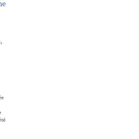
ne
,
ée
e
été
lmarès Jean Delaveyne 13ème édition 2018 – Extrait Vidéo Fami