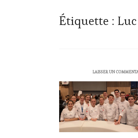
Étiquette :
Luc
ACTUALITÉS
,
LAISSER UN COMMENT
CLUB
:
WINE
TASTING
VOUCHER
,
EDITION
LES
CLÉS
DU
VIN