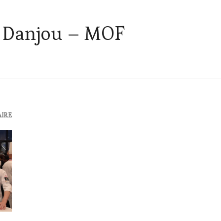
 Danjou – MOF
AIRE