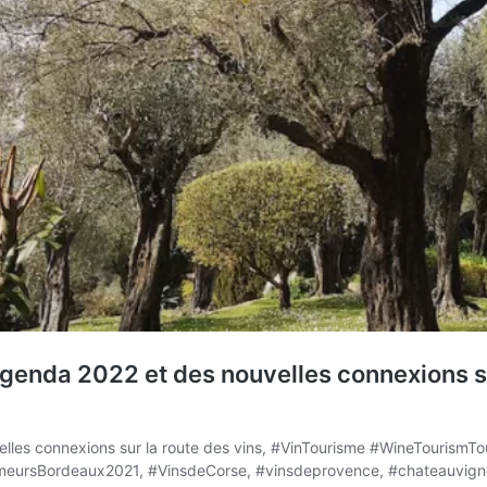
agenda 2022 et des nouvelles connexions s
lles connexions sur la route des vins, #VinTourisme #WineTourismTo
meursBordeaux2021, #VinsdeCorse, #vinsdeprovence, #chateauvigne