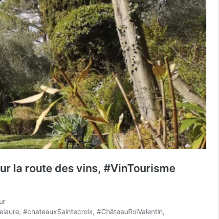
ur la route des vins, #VinTourisme
ur
laure, #chateauxSaintecroix, #ChâteauRolValentin,