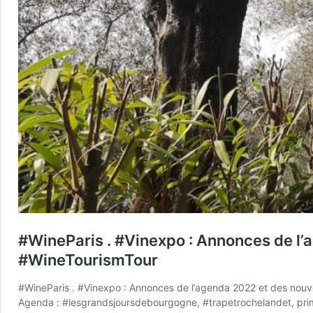
#WineParis . #Vinexpo : Annonces de l’
#WineTourismTour
#WineParis . #Vinexpo : Annonces de l’agenda 2022 et des nouve
Agenda : #lesgrandsjoursdebourgogne, #trapetrochelandet, pri