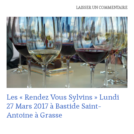
ACTUALITÉS
,
LAISSER UN COMMENTAIRE
OENOTOURISME
,
RESTAURATEUR,
CHEF,
CUISINIER,
ŒNOLOGUE,
SOMMELIER
,
SALONS
INTERNATIONAUX
,
VIGNOBLES
Les « Rendez Vous Sylvins » Lundi
27 Mars 2017 à Bastide Saint-
Antoine à Grasse
12