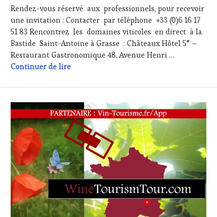
MARS
Rendez-vous réservé aux professionnels, pour recevoir
2017
une invitation : Contacter par téléphone +33 (0)6 16 17
51 83 Rencontrez les domaines viticoles en direct à la
Bastide Saint-Antoine à Grasse : Châteaux Hôtel 5* –
Restaurant Gastronomique 48, Avenue Henri …
Les « Rendez Vous Sylvins » Lundi 27 Mars
Continuer de lire