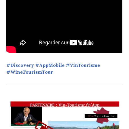
#Discovery #AppMobile #VinTourisme
#WineTourismTour