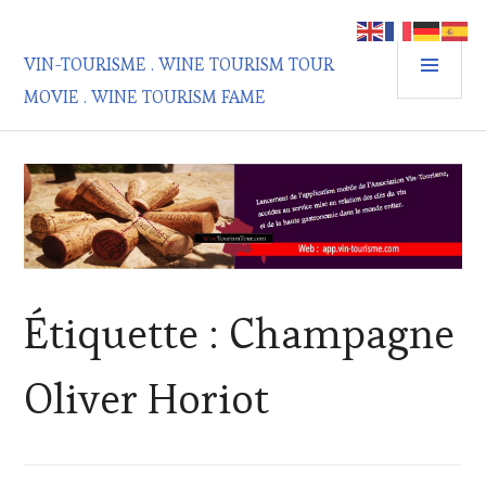
Aller
au
MEN
contenu
VIN-TOURISME . WINE TOURISM TOUR
PRIN
principal
MOVIE . WINE TOURISM FAME
Étiquette :
Champagne
Oliver Horiot