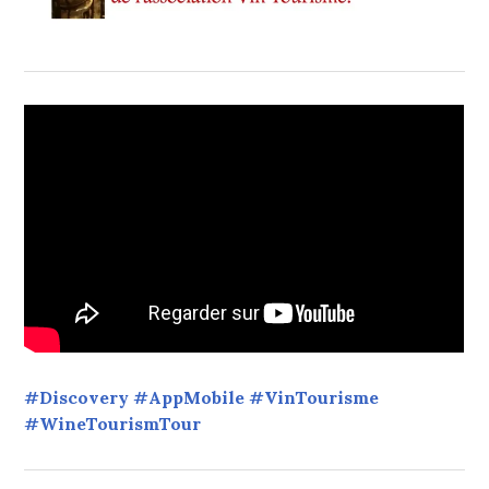
#Discovery #AppMobile #VinTourisme
#WineTourismTour