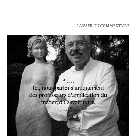
ACTUALITÉS
,
LAISSER UN COMMENTAIRE
OENOTOURISME
,
RESTAURATEUR,
CHEF,
CUISINIER,
ŒNOLOGUE,
SOMMELIER
,
SALONS
INTERNATIONAUX
,
VIGNOBLES