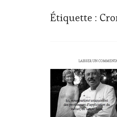
Étiquette :
Cro
ACTUALITÉS
,
LAISSER UN COMMENT
OENOTOURISME
,
RESTAURATEUR,
CHEF,
CUISINIER,
ŒNOLOGUE,
SOMMELIER
,
SALONS
INTERNATIONAUX
,
VIGNOBLES