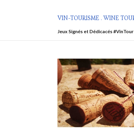
Aller
au
VIN-TOURISME . WINE TOU
contenu
principal
Jeux Signés et Dédicacés #VinTou