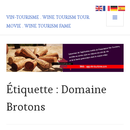
Aller
au
MEN
contenu
VIN-TOURISME . WINE TOURISM TOUR
PRIN
principal
MOVIE . WINE TOURISM FAME
Étiquette :
Domaine
Brotons