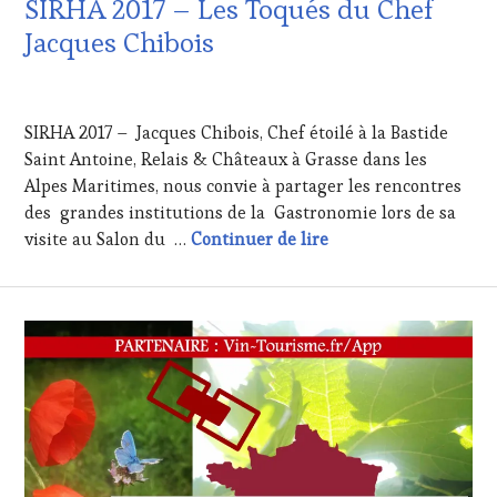
SIRHA 2017 – Les Toqués du Chef
Jacques Chibois
27
JANVIER
SIRHA 2017 – Jacques Chibois, Chef étoilé à la Bastide
2017
Saint Antoine, Relais & Châteaux à Grasse dans les
Alpes Maritimes, nous convie à partager les rencontres
des grandes institutions de la Gastronomie lors de sa
SIRHA 2017 – Les Toq
visite au Salon du …
Continuer de lire