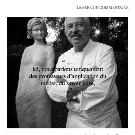
ACTUALITÉS
,
LAISSER UN COMMENTAIRE
OENOTOURISME
,
RESTAURATEUR,
CHEF,
CUISINIER,
ŒNOLOGUE,
SOMMELIER
,
SALONS
INTERNATIONAUX
,
VIGNOBLES