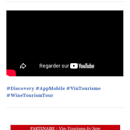
#Discovery #AppMobile #VinTourisme
#WineTourismTour