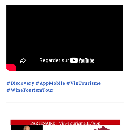
#Discovery #AppMobile #VinTourisme
#WineTourismTour