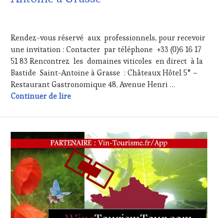
12
MARS
Rendez-vous réservé aux professionnels, pour recevoir
2017
une invitation : Contacter par téléphone +33 (0)6 16 17
51 83 Rencontrez les domaines viticoles en direct à la
Bastide Saint-Antoine à Grasse : Châteaux Hôtel 5* –
Restaurant Gastronomique 48, Avenue Henri …
Les « Rendez Vous Sylvins » Lundi 27 Mars
Continuer de lire