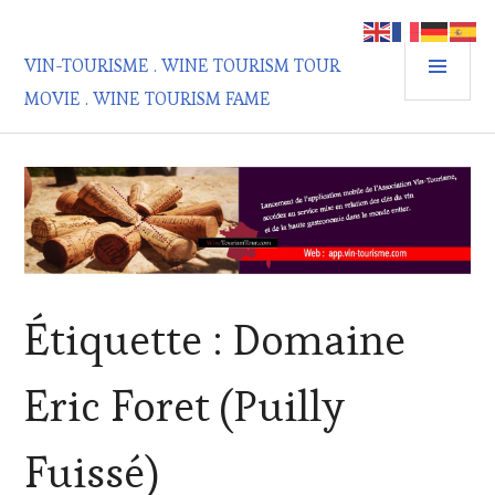
Aller
au
MEN
contenu
VIN-TOURISME . WINE TOURISM TOUR
PRIN
principal
MOVIE . WINE TOURISM FAME
Étiquette :
Domaine
Eric Foret (Puilly
Fuissé)