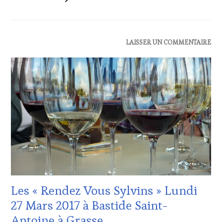
ACTUALITÉS
,
LAISSER UN COMMENTAIRE
OENOTOURISME
,
RESTAURATEUR,
CHEF,
CUISINIER,
ŒNOLOGUE,
SOMMELIER
,
SALONS
INTERNATIONAUX
,
VIGNOBLES
Les « Rendez Vous Sylvins » Lundi
27 Mars 2017 à Bastide Saint-
Antoine à Grasse