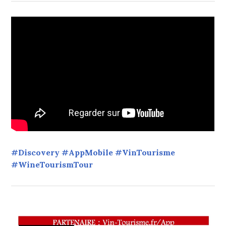
#Discovery #AppMobile #VinTourisme
#WineTourismTour