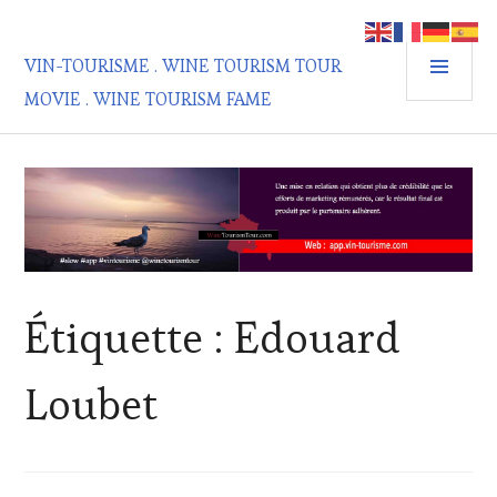
Aller
au
MEN
contenu
VIN-TOURISME . WINE TOURISM TOUR
PRIN
principal
MOVIE . WINE TOURISM FAME
Étiquette :
Edouard
Loubet