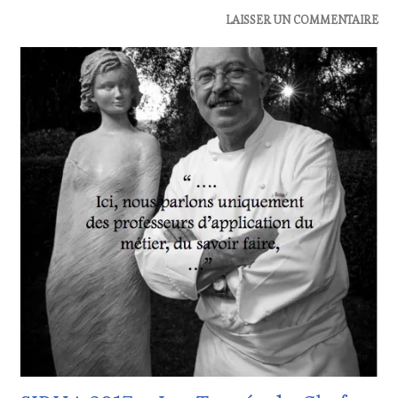
ACTUALITÉS
,
LAISSER UN COMMENTAIRE
OENOTOURISME
,
RESTAURATEUR,
CHEF,
CUISINIER,
ŒNOLOGUE,
SOMMELIER
,
SALONS
INTERNATIONAUX
,
VIGNOBLES