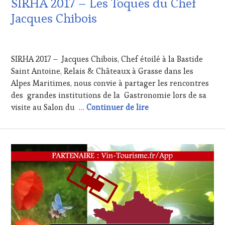
SIRHA 2017 – Les Toqués du Chef
Jacques Chibois
27
JANVIER
SIRHA 2017 – Jacques Chibois, Chef étoilé à la Bastide
2017
Saint Antoine, Relais & Châteaux à Grasse dans les
Alpes Maritimes, nous convie à partager les rencontres
des grandes institutions de la Gastronomie lors de sa
SIRHA 2017 – Les Toq
visite au Salon du …
Continuer de lire