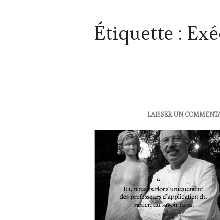
Étiquette :
Exé
ACTUALITÉS
,
LAISSER UN COMMENT
OENOTOURISME
,
RESTAURATEUR,
CHEF,
CUISINIER,
ŒNOLOGUE,
SOMMELIER
,
SALONS
INTERNATIONAUX
,
VIGNOBLES