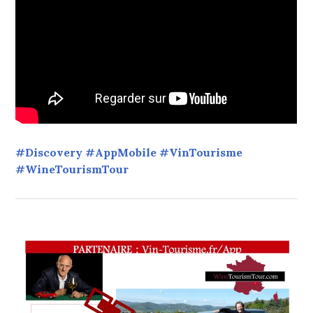
#Discovery #AppMobile #VinTourisme
#WineTourismTour