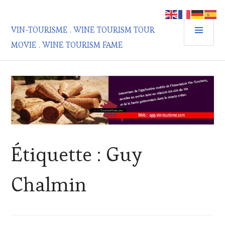
Aller
au
MEN
contenu
VIN-TOURISME . WINE TOURISM TOUR
PRIN
principal
MOVIE . WINE TOURISM FAME
Étiquette :
Guy
Chalmin