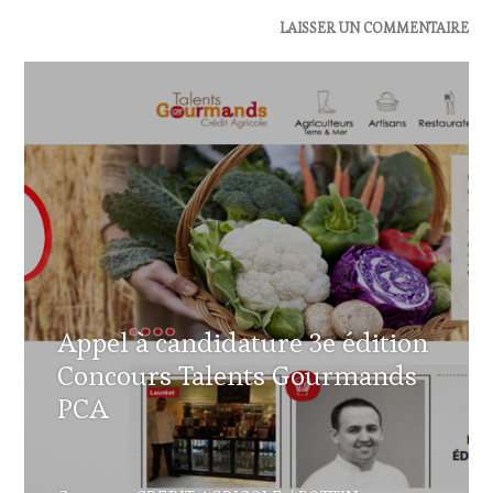
ACTUALITÉS
,
LAISSER UN COMMENTAIRE
OENOTOURISME
,
RESTAURATEUR,
CHEF,
CUISINIER,
ŒNOLOGUE,
SOMMELIER
,
VIGNOBLES
Appel à candidature 3e édition
Concours Talents Gourmands
PCA
23
DÉCEMBRE