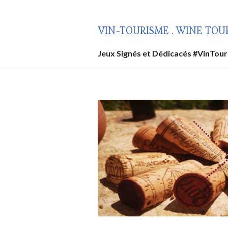
Aller
au
VIN-TOURISME . WINE TOU
contenu
principal
Jeux Signés et Dédicacés #VinTou