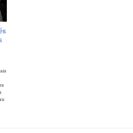
és
s
lais
es
s
 au
2017 – Les Toqués du Chef Jacques Chibois