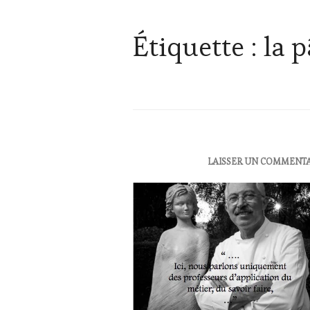
Étiquette :
la p
ACTUALITÉS
,
LAISSER UN COMMENT
OENOTOURISME
,
RESTAURATEUR,
CHEF,
CUISINIER,
ŒNOLOGUE,
SOMMELIER
,
SALONS
INTERNATIONAUX
,
VIGNOBLES