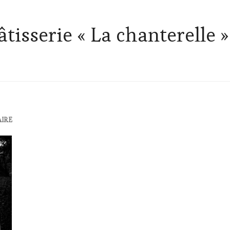
âtisserie « La chanterelle »
AIRE