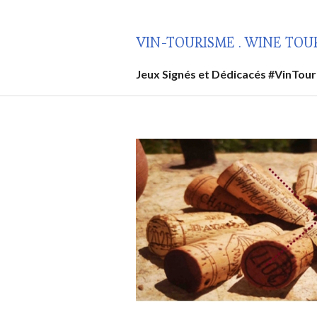
Aller
au
VIN-TOURISME . WINE TOU
contenu
principal
Jeux Signés et Dédicacés #VinTou