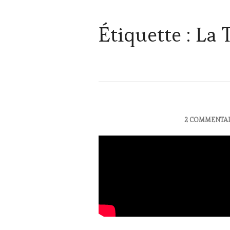
Étiquette :
La 
ACTUALITÉS
,
2 COMMENTAI
OENOTOURISME
,
RESTAURATEUR,
CHEF,
CUISINIER,
ŒNOLOGUE,
SOMMELIER
,
VIGNOBLES