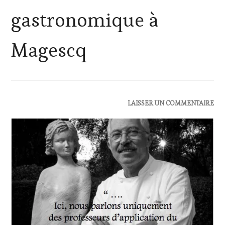
gastronomique à
Magescq
ACTUALITÉS
,
LAISSER UN COMMENTAIRE
OENOTOURISME
,
RESTAURATEUR,
CHEF,
CUISINIER,
ŒNOLOGUE,
SOMMELIER
,
SALONS
INTERNATIONAUX
,
VIGNOBLES