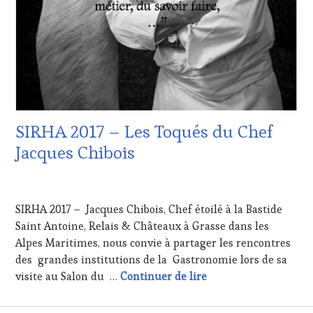
SIRHA 2017 – Les Toqués du Chef
Jacques Chibois
27
JANVIER
SIRHA 2017 – Jacques Chibois, Chef étoilé à la Bastide
2017
Saint Antoine, Relais & Châteaux à Grasse dans les
Alpes Maritimes, nous convie à partager les rencontres
des grandes institutions de la Gastronomie lors de sa
SIRHA 2017 – Les Toq
visite au Salon du …
Continuer de lire