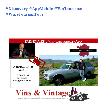
#Discovery #AppMobile #VinTourisme
#WineTourismTour