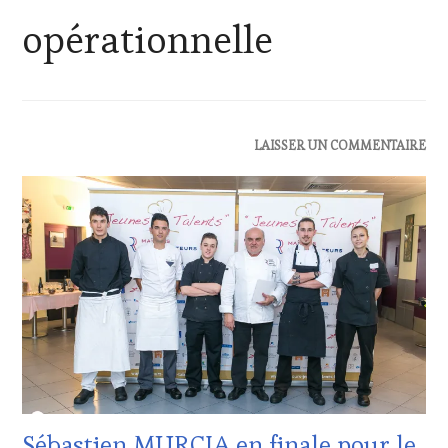
opérationnelle
ACTUALITÉS
,
LAISSER UN COMMENTAIRE
RESTAURATEUR,
CHEF,
CUISINIER,
ŒNOLOGUE,
SOMMELIER
,
SALONS
INTERNATIONAUX
Sébastien MURCIA en finale pour le