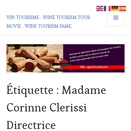
Aller
au
MEN
contenu
VIN-TOURISME . WINE TOURISM TOUR
PRIN
principal
MOVIE . WINE TOURISM FAME
Étiquette :
Madame
Corinne Clerissi
Directrice