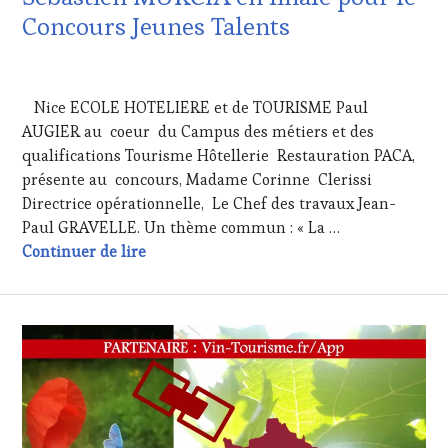
Concours Jeunes Talents
6
DÉCEMBRE
Nice ECOLE HOTELIERE et de TOURISME Paul
2016
AUGIER au coeur du Campus des métiers et des
qualifications Tourisme Hôtellerie Restauration PACA,
présente au concours, Madame Corinne Clerissi
Directrice opérationnelle, Le Chef des travaux Jean-
Paul GRAVELLE. Un thème commun : « La …
Sébastien MURCIA en finale pour le Conco
Continuer de lire