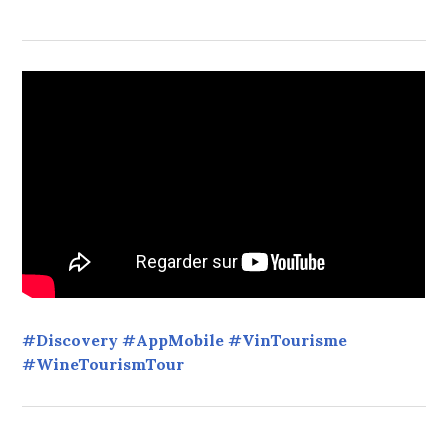
#Discovery #AppMobile #VinTourisme
#WineTourismTour