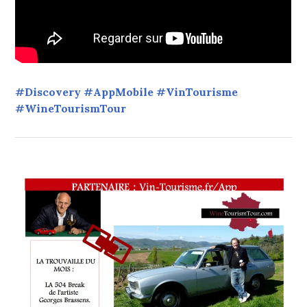
#Discovery #AppMobile #VinTourisme
#WineTourismTour