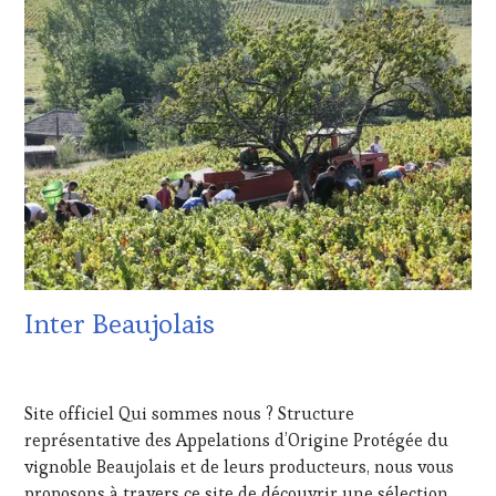
VIGNOBLES
Inter Beaujolais
19
NOVEMBRE
Site officiel Qui sommes nous ? Structure
2015
représentative des Appelations d’Origine Protégée du
vignoble Beaujolais et de leurs producteurs, nous vous
proposons à travers ce site de découvrir une sélection