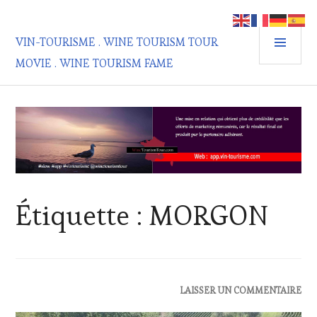
Aller
au
MEN
contenu
VIN-TOURISME . WINE TOURISM TOUR
PRIN
principal
MOVIE . WINE TOURISM FAME
Étiquette :
MORGON
ACTUALITÉS
,
LAISSER UN COMMENTAIRE
OENOTOURISME
,