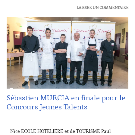
ACTUALITÉS
,
LAISSER UN COMMENTAIRE
RESTAURATEUR,
CHEF,
CUISINIER,
ŒNOLOGUE,
SOMMELIER
,
SALONS
INTERNATIONAUX
Sébastien MURCIA en finale pour le
Concours Jeunes Talents
6
DÉCEMBRE
Nice ECOLE HOTELIERE et de TOURISME Paul
2016