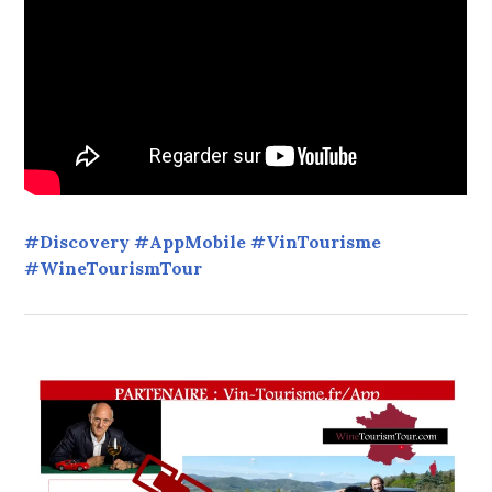
#Discovery #AppMobile #VinTourisme
#WineTourismTour