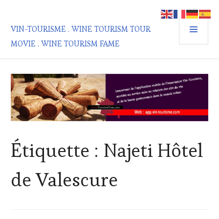
Aller
au
MEN
contenu
VIN-TOURISME . WINE TOURISM TOUR
PRIN
principal
MOVIE . WINE TOURISM FAME
Étiquette :
Najeti Hôtel
de Valescure