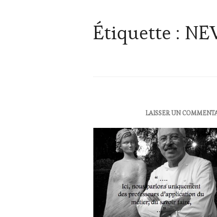
Étiquette :
NE
ACTUALITÉS
,
LAISSER UN COMMENT
OENOTOURISME
,
RESTAURATEUR,
CHEF,
CUISINIER,
ŒNOLOGUE,
SOMMELIER
,
SALONS
INTERNATIONAUX
,
VIGNOBLES