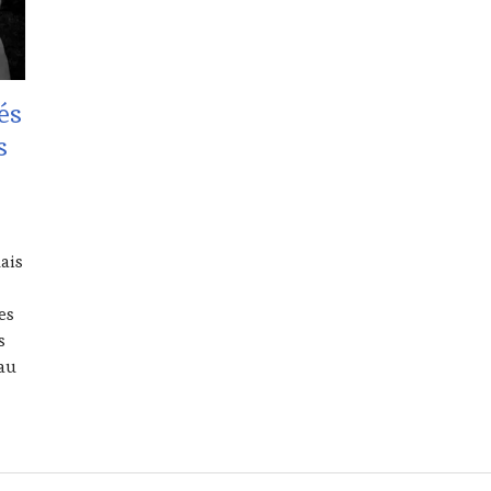
és
s
lais
es
s
 au
2017 – Les Toqués du Chef Jacques Chibois