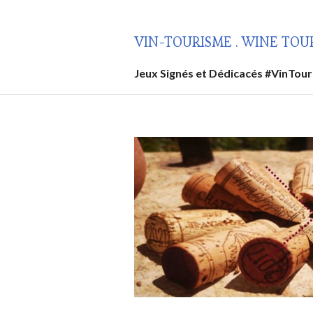
Aller
au
VIN-TOURISME . WINE TOU
contenu
principal
Jeux Signés et Dédicacés #VinTou