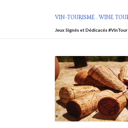
Aller
au
VIN-TOURISME . WINE TOU
contenu
principal
Jeux Signés et Dédicacés #VinTou