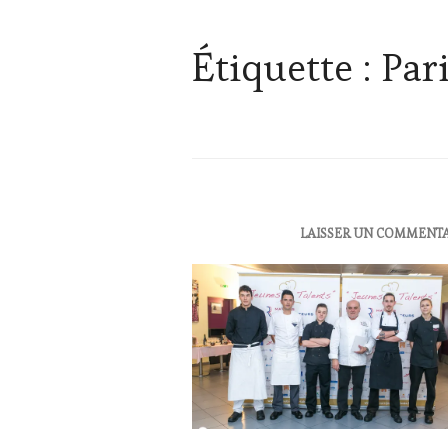
Étiquette :
Par
ACTUALITÉS
,
LAISSER UN COMMENT
RESTAURATEUR,
CHEF,
CUISINIER,
ŒNOLOGUE,
SOMMELIER
,
SALONS
INTERNATIONAUX