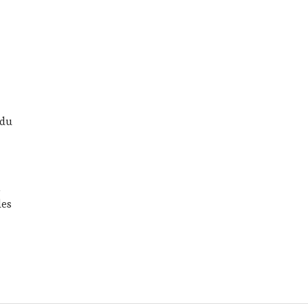
s
 du
i
des
en finale pour le Concours Jeunes Talents