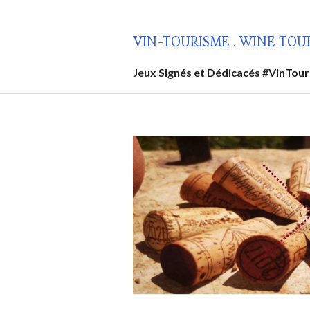
Aller
au
VIN-TOURISME . WINE TOU
contenu
principal
Jeux Signés et Dédicacés #VinTou