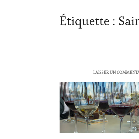
Étiquette :
Sain
ACTUALITÉS
,
LAISSER UN COMMENT
OENOTOURISME
,
RESTAURATEUR,
CHEF,
CUISINIER,
ŒNOLOGUE,
SOMMELIER
,
SALONS
INTERNATIONAUX
,
VIGNOBLES