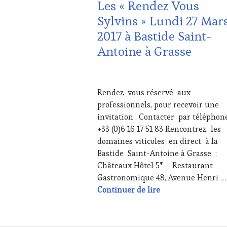
Les « Rendez Vous
Sylvins » Lundi 27 Mar
2017 à Bastide Saint-
Antoine à Grasse
12
MARS
Rendez-vous réservé aux
2017
professionnels, pour recevoir une
invitation : Contacter par télépho
+33 (0)6 16 17 51 83 Rencontrez les
domaines viticoles en direct à la
Bastide Saint-Antoine à Grasse :
Châteaux Hôtel 5* – Restaurant
Gastronomique 48, Avenue Henri …
Les « Rendez Vous 
Continuer de lire