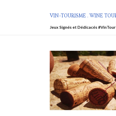
Aller
au
VIN-TOURISME . WINE TOU
contenu
principal
Jeux Signés et Dédicacés #VinTou