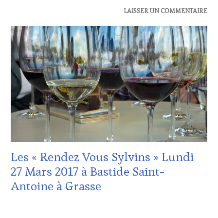
ACTUALITÉS
,
LAISSER UN COMMENTAIRE
OENOTOURISME
,
RESTAURATEUR,
CHEF,
CUISINIER,
ŒNOLOGUE,
SOMMELIER
,
SALONS
INTERNATIONAUX
,
VIGNOBLES
Les « Rendez Vous Sylvins » Lundi
27 Mars 2017 à Bastide Saint-
Antoine à Grasse
12
MARS