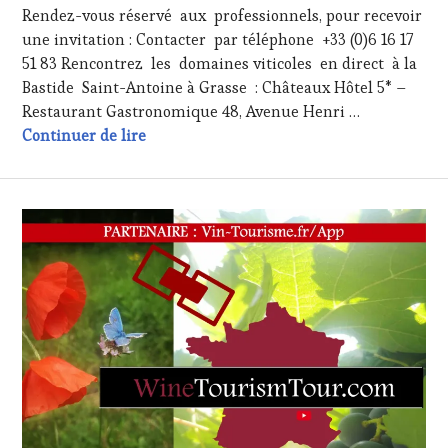
Rendez-vous réservé aux professionnels, pour recevoir
2017
une invitation : Contacter par téléphone +33 (0)6 16 17
51 83 Rencontrez les domaines viticoles en direct à la
Bastide Saint-Antoine à Grasse : Châteaux Hôtel 5* –
Restaurant Gastronomique 48, Avenue Henri …
Les « Rendez Vous Sylvins » Lundi 27 Mars
Continuer de lire