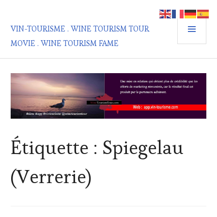
Aller
au
MEN
contenu
VIN-TOURISME . WINE TOURISM TOUR
PRIN
principal
MOVIE . WINE TOURISM FAME
Étiquette :
Spiegelau
(Verrerie)