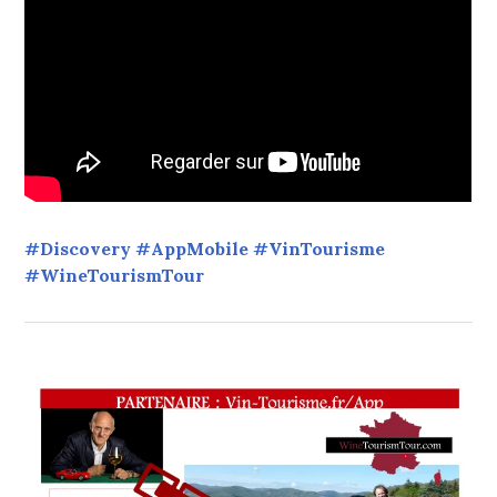
#Discovery #AppMobile #VinTourisme
#WineTourismTour