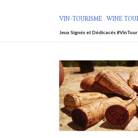
Aller
au
VIN-TOURISME . WINE TOU
contenu
principal
Jeux Signés et Dédicacés #VinTou