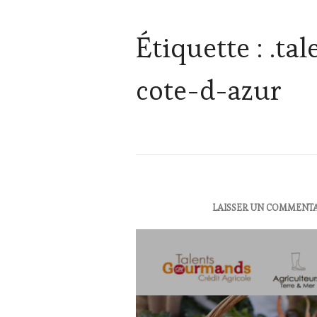
Étiquette :
.ta
cote-d-azur
ACTUALITÉS
,
LAISSER UN COMMENT
OENOTOURISME
,
RESTAURATEUR,
CHEF,
CUISINIER,
ŒNOLOGUE,
SOMMELIER
,
VIGNOBLES