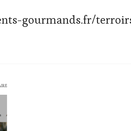
lents-gourmands.fr/terroi
AIRE