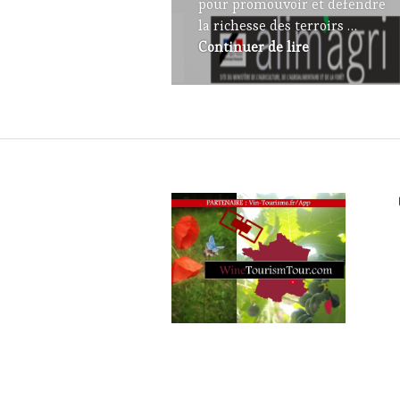
pour promouvoir et défendre
la richesse des terroirs …
Appel à candi
Continuer de lire