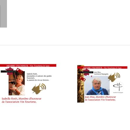
dature 3e édition Concours Talents Gourmands PCA