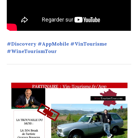
#Discovery #AppMobile #VinTourisme
#WineTourismTour