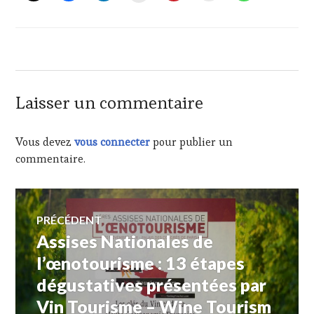
Laisser un commentaire
Vous devez
vous connecter
pour publier un
commentaire.
Navigation
PRÉCÉDENT
Assises Nationales de
Article
de
précédent :
l’œnotourisme : 13 étapes
dégustatives présentées par
l’article
Vin Tourisme – Wine Tourism