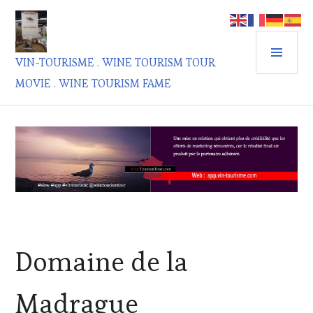
Aller
au
contenu
MEN
principal
VIN-TOURISME . WINE TOURISM TOUR
PRIN
MOVIE . WINE TOURISM FAME
Domaine de la
Madrague