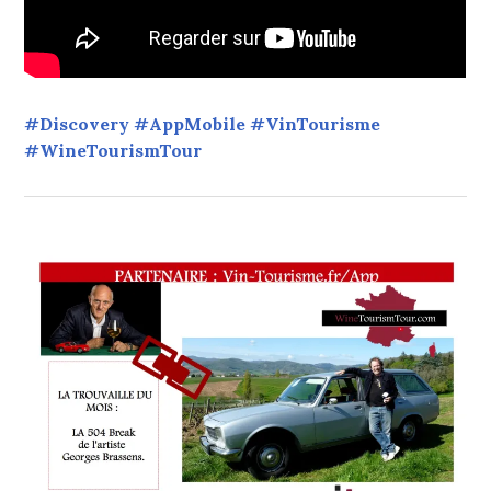
#Discovery #AppMobile #VinTourisme
#WineTourismTour