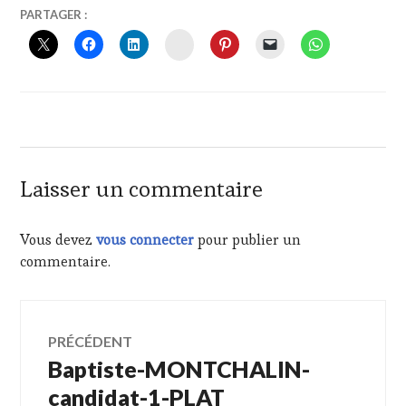
15
VINTOURISME
PARTAGER :
OCTOBRE
INSTAGRAM
2024
Laisser un commentaire
Vous devez
vous connecter
pour publier un
commentaire.
Navigation
PRÉCÉDENT
Baptiste-MONTCHALIN-
Article
de
précédent :
candidat-1-PLAT