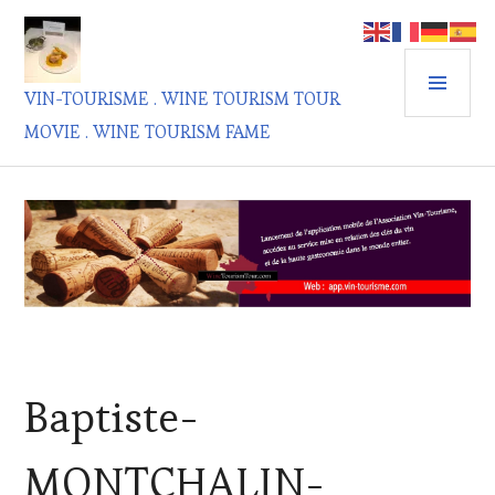
Aller
au
contenu
MEN
principal
VIN-TOURISME . WINE TOURISM TOUR
PRIN
MOVIE . WINE TOURISM FAME
Baptiste-
MONTCHALIN-