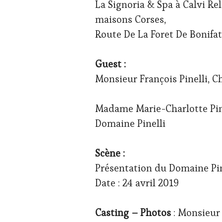
La Signoria & Spa à Calvi Re
GASTRONOMIE
FRANÇAISE
,
maisons Corses,
GUEST
,
Route De La Foret De Bonifat
SPOT
BY
,
TASTING
Guest :
MOVIE
,
VIGNOBLES
,
Monsieur François Pinelli, C
WINE
TOURISM
TOUR
,
Madame Marie-Charlotte Pinel
WINE
Domaine Pinelli
TOURISM
TOUR
MOVIE
,
Scène :
WINETASTINGVOUCHER.COM
Présentation du Domaine Pi
Date : 24 avril 2019
Casting – Photos
: Monsieur 