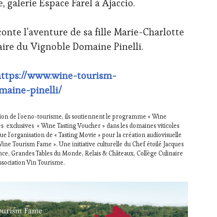
e, galerie Espace Farel à Ajaccio.
conte l’aventure de sa fille Marie-Charlotte
étaire du Vignoble Domaine Pinelli.
ttps://www.wine-tourism-
aine-pinelli/
tion de l’oeno-tourisme, ils soutiennent le programme « Wine
es exclusives « Wine Tasting Voucher » dans les domaines viticoles
ue l’organisation de « Tasting Movie » pour la création audiovisuelle
Wine Tourism Fame ». Une initiative culturelle du Chef étoilé Jacques
ance, Grandes Tables du Monde, Relais & Châteaux, Collège Culinaire
ssociation Vin Tourisme.