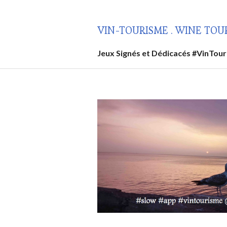
Aller
au
VIN-TOURISME . WINE TOU
contenu
principal
Jeux Signés et Dédicacés #VinTou