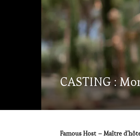
ACTUALITÉS
,
CASTING : Mons
CORSICA
,
EDITION
LES
CLÉS
DU
VIN
ET
DE
LA
Famous Host – Maître d’hôte
HAUTE