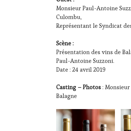
TOURISM
Monsieur Paul-Antoine Suzzo
TOUR
,
Culombu,
WINE
TOURISM
Représentant le Syndicat de
TOUR
MOVIE
,
WINETASTINGVOUCHER.COM
Scène :
Présentation des vins de Ba
Paul-Antoine Suzzoni.
Date : 24 avril 2019
Casting – Photos
: Monsieur
Balagne