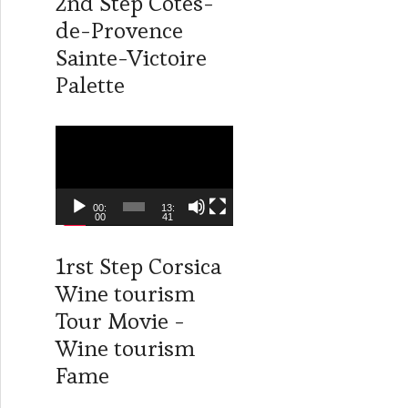
2nd Step Côtes-
r
de-Provence
v
i
Sainte-Victoire
d
Palette
é
o
L
e
c
t
00:
13:
00
41
e
u
1rst Step Corsica
r
Wine tourism
v
i
Tour Movie -
d
Wine tourism
é
Fame
o