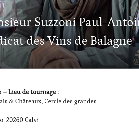
sieur Suzzoni Paul-Antoi
icat des Vins de Balagn
 – Lieu de tournage :
lais & Châteaux, Cercle des grandes
o, 20260 Calvi