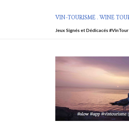
Aller
au
VIN-TOURISME . WINE TOU
contenu
principal
Jeux Signés et Dédicacés #VinTou