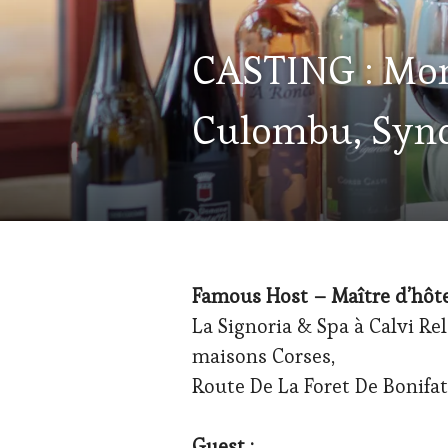
ACTUALITÉS
,
CASTING : Mon
CLUB
:
WINE
Culombu, Synd
TASTING
VOUCHER
,
CORSICA
,
GUEST
,
OENOTOURISME
,
PARTENAIRES
VIN
TOURISME
,
SPOT
Famous Host – Maître d’hôte
BY
,
La Signoria & Spa à Calvi Re
TASTING
MOVIE
,
maisons Corses,
VIGNOBLES
,
Route De La Foret De Bonifat
WINE
TOURISM
FAME
,
Guest :
WINE