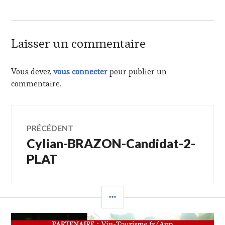
Laisser un commentaire
Vous devez
vous connecter
pour publier un
commentaire.
Navigation
PRÉCÉDENT
Cylian-BRAZON-Candidat-2-
Article
de
précédent :
PLAT
l’article
COLONNE
LATÉRALE