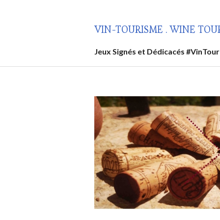
Aller
au
VIN-TOURISME . WINE TOU
contenu
principal
Jeux Signés et Dédicacés #VinTou