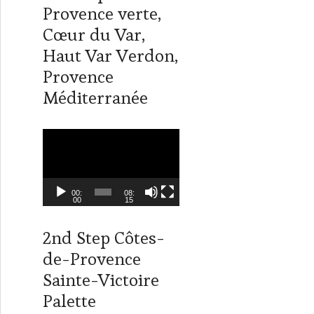
t
k
Provence verte,
t
e
Cœur du Var,
e
d
r
I
Haut Var Verdon,
n
Provence
Méditerranée
L
e
c
t
00:
08:
00
15
e
u
2nd Step Côtes-
r
de-Provence
v
i
Sainte-Victoire
d
Palette
é