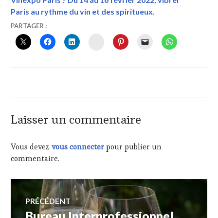
Paris au rythme du vin et des spiritueux.
19
VINTOURISME
BON
PARTAGER :
NOVEMBRE
DE
INSTAGRAM
2015
DÉGUSTATION
,
COSTIÈRES
DE
NÎMES
,
CÔTES
DU
RHÔNE
,
CÔTES
Laisser un commentaire
DU
RHÔNE
VILLAGES
Vous devez
vous connecter
pour publier un
OU
commentaire.
CRUS
,
CÔTES
DU
Navigation
VIVARAIS
,
PRÉCÉDENT
ÉVÈNEMENT
"VIN-
Bureau Interprofessionnel
Article