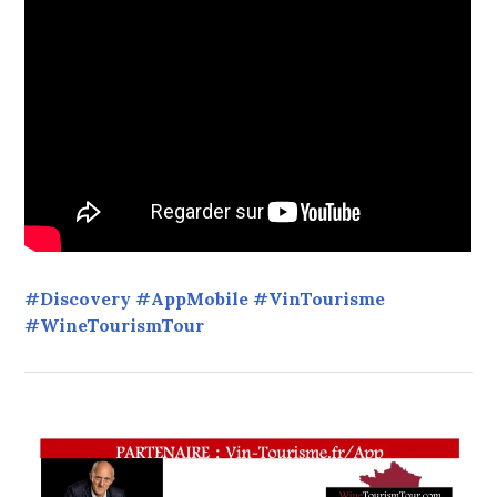
#Discovery #AppMobile #VinTourisme
#WineTourismTour