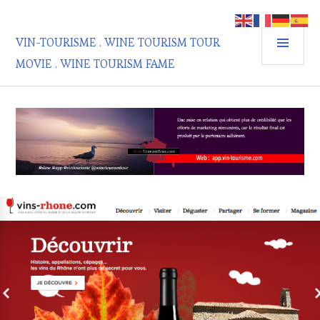
Aller
au
MEN
contenu
VIN-TOURISME . WINE TOURISM TOUR
PRIN
principal
MOVIE . WINE TOURISM FAME