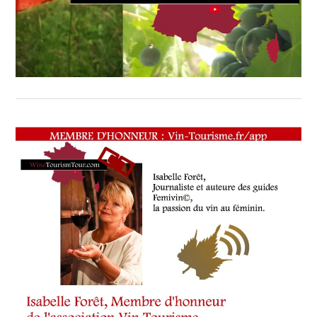
FRANÇAISE
,
LUBERON
,
MUSCAT
DE
BEAUMES
DE
VENISE
,
RASTEAU
,
VALLÉE
DU
RHÔNE.
,
VENTOUX
,
VIN
TOURISME
,
VIN-
TOURISME.COM
,
VINS
DES
AOC
,
VITICULTURE
,
VOUS
NOUS
,