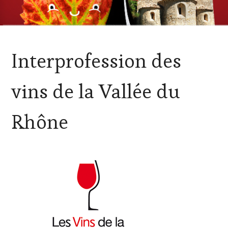
ACTUALITÉS
,
Interprofession des
OENOTOURISME
,
VIGNOBLES
vins de la Vallée du
Rhône