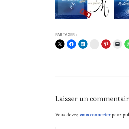
31
VINTOURISME
PARTAGER :
MAI
INSTAGRAM
2024
Laisser un commentair
Vous devez
vous connecter
pour pub