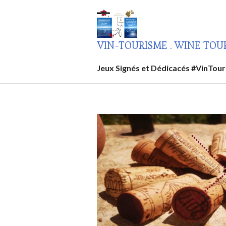
Aller
au
contenu
VIN-TOURISME . WINE TOU
principal
Jeux Signés et Dédicacés #VinTou