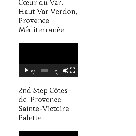
Cœur du Var,
e
d
r
I
Haut Var Verdon,
n
Provence
Méditerranée
L
e
c
t
00:
08:
00
15
e
u
2nd Step Côtes-
r
de-Provence
v
i
Sainte-Victoire
d
Palette
é
o
L