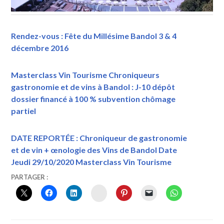
Rendez-vous : Fête du Millésime Bandol 3 & 4
décembre 2016
Masterclass Vin Tourisme Chroniqueurs
gastronomie et de vins à Bandol : J-10 dépôt
dossier financé à 100 % subvention chômage
partiel
DATE REPORTÉE : Chroniqueur de gastronomie
et de vin + œnologie des Vins de Bandol Date
Jeudi 29/10/2020 Masterclass Vin Tourisme
17
VINTOURISME
DOMAINE
PARTAGER :
MAI
DE
INSTAGRAM
2017
LA
BÉGUDE
,
E