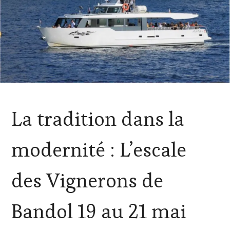
ACTUALITÉS
,
La tradition dans la
MÉDIAS,
PRESSE
ÉCRITE,
modernité : L’escale
RADIO,
TV,
WEB
,
des Vignerons de
OENOTOURISME
,
PARTENAIRES
VIN
Bandol 19 au 21 mai
TOURISME