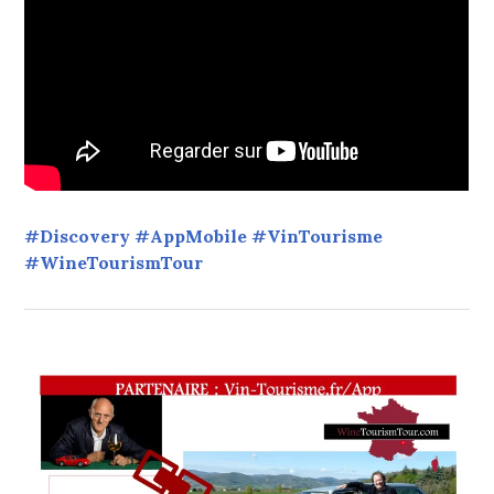
#Discovery #AppMobile #VinTourisme
#WineTourismTour