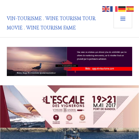
Aller
au
MEN
contenu
VIN-TOURISME . WINE TOURISM TOUR
PRIN
principal
MOVIE . WINE TOURISM FAME