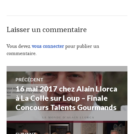
JEAN
PAUL
JOSEPH
,
ESCALE
DES
Laisser un commentaire
VIGNERONS
DE
BANDOL
,
Vous devez
vous connecter
pour publier un
ESCALE
commentaire.
DES
VIGNERONS
DE
Navigation
BANDOL
PRÉCÉDENT
2017
,
GUILLAUME
16 mai 2017 chez Alain Llorca
Article
de
TARI
,
précédent :
à La Colle sur Loup – Finale
L'AOC
BANDOL.
,
Concours Talents Gourmands
l’article
MAIRE
DE
BANDOL
,
MAISON
DES