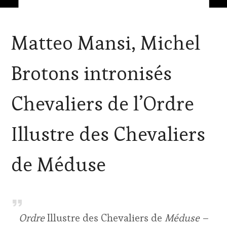
ACTUALITÉS
,
Matteo Mansi, Michel
MÉDIAS,
PRESSE
ÉCRITE,
Brotons intronisés
RADIO,
TV,
WEB
,
Chevaliers de l’Ordre
PARTENAIRES
VIN
TOURISME
,
Illustre des Chevaliers
RESTAURATEUR,
CHEF,
CUISINIER,
de Méduse
ŒNOLOGUE,
SOMMELIER
,
SALONS
INTERNATIONAUX
,
VIGNOBLES
Ordre
Illustre des Chevaliers de
Méduse
–