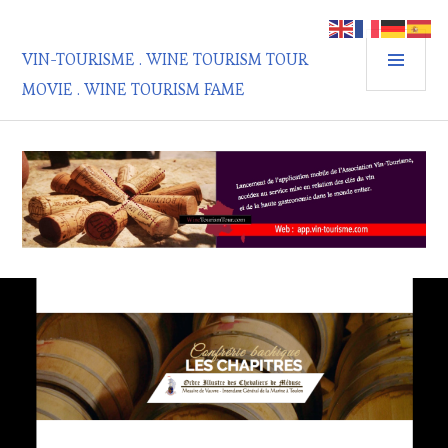
Aller
au
MEN
contenu
VIN-TOURISME . WINE TOURISM TOUR
PRIN
principal
MOVIE . WINE TOURISM FAME