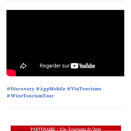
#Discovery #AppMobile #VinTourisme
#WineTourismTour