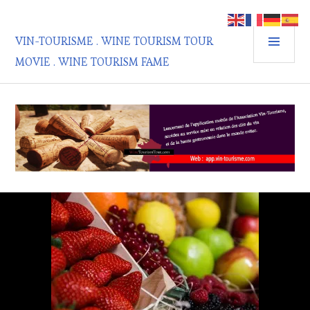
Aller
au
MEN
contenu
VIN-TOURISME . WINE TOURISM TOUR
PRIN
principal
MOVIE . WINE TOURISM FAME