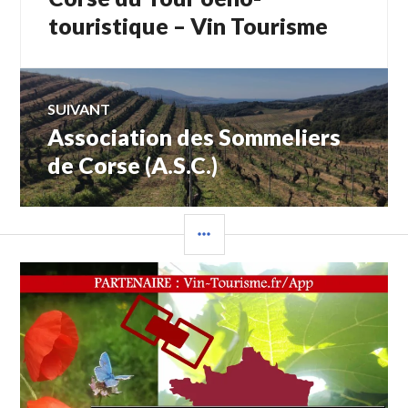
l’article
touristique – Vin Tourisme
SUIVANT
Association des Sommeliers
Article
Suivant:
de Corse (A.S.C.)
COLONNE
LATÉRALE