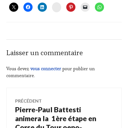
AVRIL
INSTAGRAM
2019
Laisser un commentaire
Vous devez
vous connecter
pour publier un
commentaire.
Navigation
PRÉCÉDENT
Pierre-Paul Battesti
Article
de
précédent :
animera la 1ère étape en
Corse du Tour oeno-