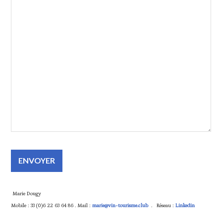
ENVOYER
Marie Dougy
Mobile : 33 (0)6 22 63 64 86 . Mail :
marie@vin-tourisme.
club
. Réseau :
Linkedin