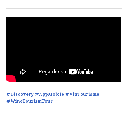
#Discovery #AppMobile #VinTourisme
#WineTourismTour