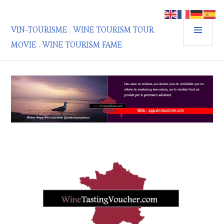
Aller
au
MEN
contenu
VIN-TOURISME . WINE TOURISM TOUR
PRIN
principal
MOVIE . WINE TOURISM FAME