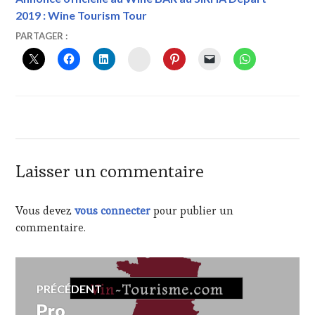
2019 : Wine Tourism Tour
13
VINTOURISME
PARTAGER :
NOVEMBRE
INSTAGRAM
2017
Laisser un commentaire
Vous devez
vous connecter
pour publier un
commentaire.
Navigation
PRÉCÉDENT
Pro
Article