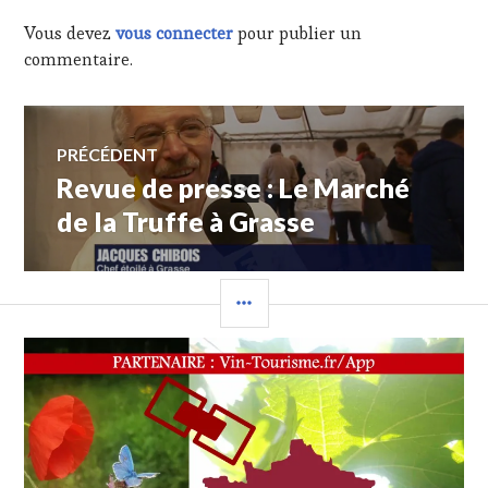
Vous devez
vous connecter
pour publier un
commentaire.
Navigation
PRÉCÉDENT
Revue de presse : Le Marché
Article
de
précédent :
de la Truffe à Grasse
l’article
COLONNE
LATÉRALE