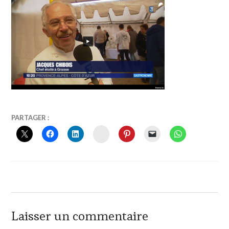
11
VINTOURISME
PARTAGER :
JANVIER
INSTAGRAM
2018
Laisser un commentaire