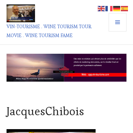
Aller
au
contenu
MEN
principal
VIN-TOURISME . WINE TOURISM TOUR
PRIN
MOVIE . WINE TOURISM FAME
JacquesChibois