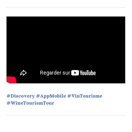
#Discovery #AppMobile #VinTourisme
#WineTourismTour