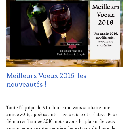
LES
CLÉS
DU
VIN
ET
DE
LA
HAUTE
GASTRONOMIE
FRANÇAISE
,
INVITATIONS
&
DÉGUSTATIONS,
Meilleurs Voeux 2016, les
WINE
TASTING
,
nouveautés !
RESTAURATEUR,
CHEF,
12
CUISINIER,
JANVIER
ŒNOLOGUE,
Toute l’équipe de Vin-Tourisme vous souhaite une
2016
SOMMELIER
,
année 2016, appétissante, savoureuse et créative. Pour
VIGNOBLES
démarrer l’année 2016, nous avons le plaisir de vous
annoncer en avant-première, les extraits du Livre de