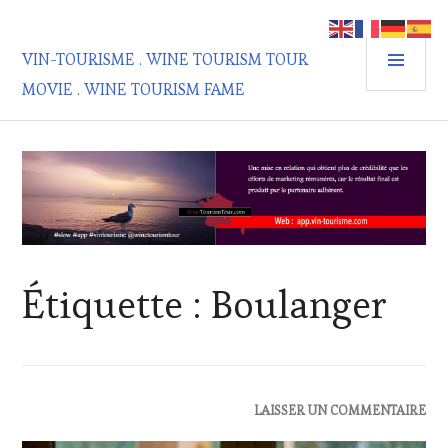
Aller
au
MEN
contenu
VIN-TOURISME . WINE TOURISM TOUR
PRIN
principal
MOVIE . WINE TOURISM FAME
Étiquette :
Boulanger
ACTUALITÉS
,
LAISSER UN COMMENTAIRE
EDITION