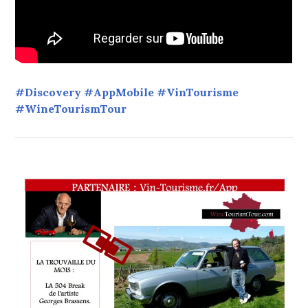
#Discovery #AppMobile #VinTourisme
#WineTourismTour