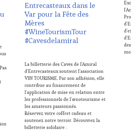
Exc
Entrecasteaux dans le
DOMAINE
ET
202
l’A
VITICOLE,
DE
du
Var pour la Fête des
ADHÉRENT,
LA
Pro
Mères
VIN
HA
d’E
TOURISME
,
GA
#WineTourismTour
d’e
EDITION
FRA
d’E
#Cavesdelamiral
LES
INV
des
CLÉS
&
e
DU
DÉG
mo
ous
26
VIN
WI
MAI
ET
TAS
La billetterie des Caves de l’Amiral
2026
 Pas
DE
JEU
,
d’Entrecasteaux soutient l’association
LA
LIV
VIN TOURISME. Par son adhésion, elle
HAUTE
ST
t
contribue au financement de
GASTRONOMIE
MÉD
FRANÇAISE
,
PRE
l’application de mise en relation entre
FAMOUS
ÉCR
les professionnels de l’œnotourisme et
HOST
,
RAD
les amateurs passionnés.
GUEST
,
TV,
Réservez votre coffret cadeau et
INVITATIONS
WE
soutenez notre terroir. Découvrez la
&
OE
tion
DÉGUSTATIONS,
PAR
billetterie solidaire :
Faites monter le son et remplissez la cave de Papa ! « Fête des 