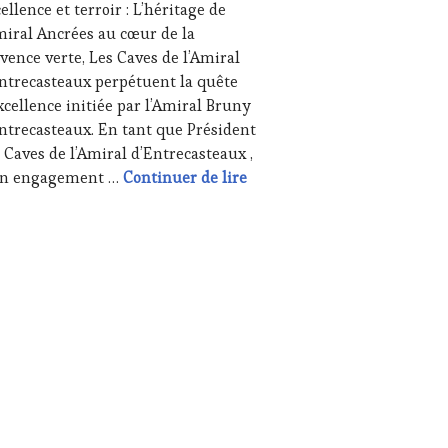
ellence et terroir : L’héritage de
6
miral Ancrées au cœur de la
vence verte, Les Caves de l’Amiral
UTE
ntrecasteaux perpétuent la quête
STRONOMIE
xcellence initiée par l’Amiral Bruny
NÇAISE
,
ntrecasteaux. En tant que Président
ITATIONS
 Caves de l’Amiral d’Entrecasteaux ,
USTATIONS,
Collection Les Caves de l’Am
n engagement …
Continuer de lire
NE
TING
,
E
REAMING
,
IAS,
SSE
ITE,
IO,
B
,
NOTOURISME
,
TENAIRES
Pères & Fête de la Musique : Le double accord parfait du 21 juin