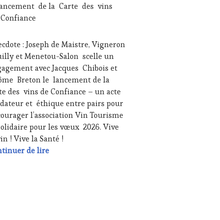
lancement de la Carte des vins
NOTOURISME
,
TENAIRES
 Confiance
URISME
,
e #Offrir
cdote : Joseph de Maistre, Vigneron
ODUCTEURS
ROIR
,
illy et Menetou-Salon scelle un
TAURATEUR,
agement avec Jacques Chibois et
F,
ôme Breton le lancement de la
SINIER,
te des vins de Confiance – un acte
OLOGUE,
dateur et éthique entre pairs pour
MMELIER
,
LONS
ourager l’association Vin Tourisme
TERNATIONAUX
,
solidaire pour les vœux 2026. Vive
TING
vin ! Vive la Santé !
VIE
,
2026 ! #VinTourisme coup d’envoi vers un œnotou
tinuer de lire
NOBLES
,
NE
TING
UCHER
,
l de l’Agriculture et SIA’PRO à Paris du 21 février au 1er Mars
NE
URISM
ME
,