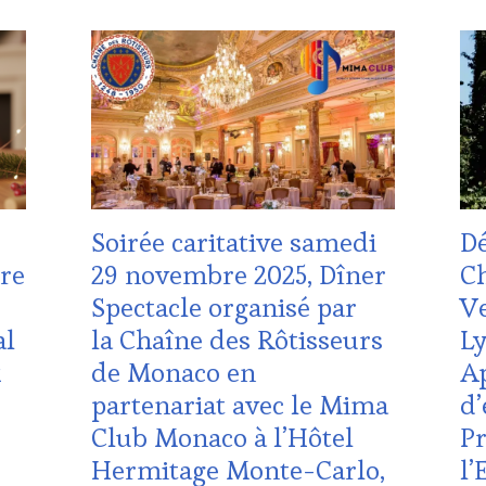
WI
ACTUALITÉS
,
ACT
TO
CLUB
CH
TO
:
HO
WI
WINE
ZO
TO
TASTING
DE
TO
VOUCHER
,
CO
MO
DOMAINE
CLU
WI
VITICOLE,
:
ADHÉRENT,
WI
VIN
TAS
Soirée caritative samedi
D
TOURISME
,
VO
INVITATIONS
CÔT
tre
29 novembre 2025, Dîner
Ch
&
DE-
Spectacle organisé par
Ve
DÉGUSTATIONS,
PR
WINE
DO
al
la Chaîne des Rôtisseurs
Ly
TASTING
,
VIT
x
de Monaco en
Ap
MÉDIAS,
AD
PRESSE
VIN
partenariat avec le Mima
d’
ÉCRITE,
TO
Club Monaco à l’Hôtel
P
RADIO,
EDI
TV,
LES
Hermitage Monte-Carlo,
l’
WEB
,
CLÉ