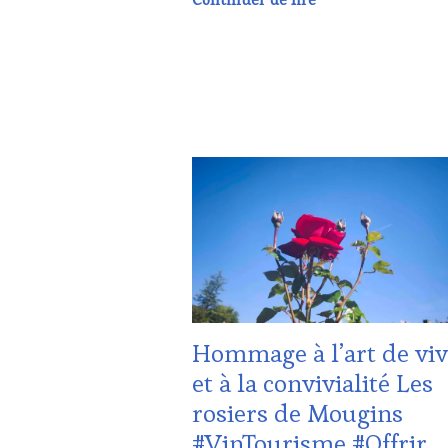
FAME
,
WINE
TOURISM
TOUR
,
WINE
TOURISM
TOUR
MOVIE
,
ACTUALITÉS
,
WINETASTINGVOUCHER.COM
CHALLENGE
HORS
ZONE
DE
CONFORT
,
CLUB
:
WINE
TASTING
Hommage à l’art de viv
VOUCHER
,
CÔTES-
et à la convivialité Les
DE-
rosiers de Mougins
PROVENCE
,
CULTURAL
#VinTourisme #Offrir
GUEST
,