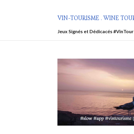
Aller
au
VIN-TOURISME . WINE TOU
contenu
principal
Jeux Signés et Dédicacés #VinTou