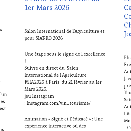
VOUCHER
,
1er Mars 2026
Ca
FRANÇAISE
,
CLÉ
WINE
INVITATIONS
DU
Co
TOURISM
&
VIN
20
FAME
,
Ch
DÉGUSTATIONS,
ET
FÉVRIER
WINE
x
WINE
DE
Salon International de l’Agriculture et
Jo
2026
TOURISM
TASTING
,
LA
pour SIA’PRO 2026
TOUR
,
JEU
,
HA
WINE
MÉDIAS,
GA
26
TOURISM
PRESSE
FRA
JAN
Une étape sous le signe de l’excellence
Pho
TOUR
ÉCRITE,
INV
202
!
MOVIE
,
Bre
RADIO,
&
Suivre en direct du Salon
WINETASTINGVOUCHER.COM
TV,
DÉG
An
International de l’Agriculture
WEB
,
WI
Jac
l
#SIA2026 à Paris du 21 février au 1er
OENOTOURISME
,
TAS
pré
PARTENAIRES
JEU
,
Mars 2026.
Tou
VIN
MA
d’un
jeu Instagram
Sai
TOURISME
,
MÉD
les
: Instagram.com/vin_tourisme/
PRODUCTEURS
PRE
Ant
est
TERROIR
,
ÉCR
hôt
RESTAURATEUR,
RAD
Animation « Signé et Dédicacé » : Une
Mon
CHEF,
TV,
expérience interactive où des
. C
CUISINIER,
WE
ns