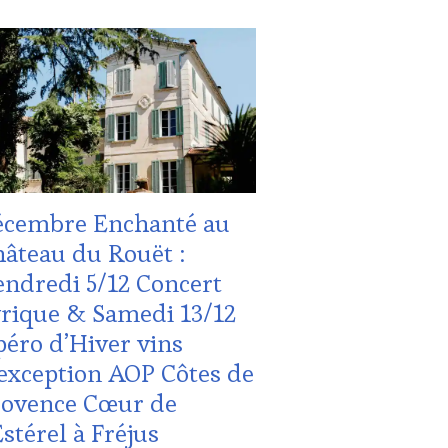
NE
UALITÉS
,
URISM
ALLENGE
UR
,
RS
NE
NE
URISM
UR
NFORT
,
VIE
,
B
NETASTINGVOUCHER.COM
NE
TING
écembre Enchanté au
UCHER
,
ES-
âteau du Rouët :
ndredi 5/12 Concert
OVENCE
,
MAINE
rique & Samedi 13/12
ICOLE,
éro d’Hiver vins
HÉRENT,
exception AOP Côtes de
URISME
,
rovence Cœur de
TION
Estérel à Fréjus
S