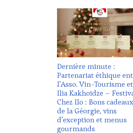
WINE
ACTUALITÉS
,
TOURISM
CLUB
TOUR
,
:
WINETASTINGVOUCHER.COM
WINE
TASTING
VOUCHER
,
CULTURAL
GUEST
,
DOMAINE
VITICOLE,
Dernière minute :
ADHÉRENT,
VIN
Partenariat éthique en
TOURISME
,
l’Asso. Vin-Tourisme et
FAMOUS
HOST
,
Ilia Kakhoidze – Festiv
GUEST
,
Chez Ilo : Bons cadeau
INVITATIONS
&
de la Géorgie, vins
DÉGUSTATIONS,
d’exception et menus
WINE
TASTING
,
gourmands
MÉDIAS,