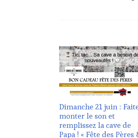
ACTUALITÉS
,
CLUB
:
WINE
TASTING
VOUCHER
,
CÔTES-
DE-
PROVENCE
,
DOMAINE
Dimanche 21 juin : Fait
VITICOLE,
ADHÉRENT,
monter le son et
VIN
remplissez la cave de
TOURISME
,
INVITATIONS
Papa ! « Fête des Pères
&