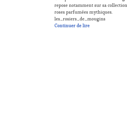
ÉCRITE,
repose notamment sur sa collection
RADIO,
roses parfumées mythiques.
TV,
les_rosiers_de_mougins
WEB
,
Hommage à l’art de
Continuer de lire
OENOTOURISME
,
PARTENAIRES
VIN
TOURISME
,
PRODUCTEURS
TERROIR
,
RESTAURATEUR,
CHEF,
CUISINIER,
ŒNOLOGUE,
SOMMELIER
,
SALONS
INTERNATIONAUX
,
SPOT
BY
,
WINE
TASTING
VOUCHER
,