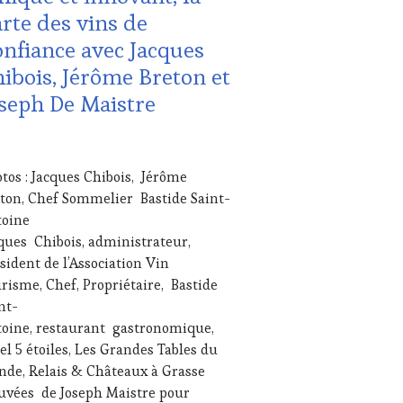
rte des vins de
S
nfiance avec Jacques
ibois, Jérôme Breton et
seph De Maistre
UTE
STRONOMIE
NÇAISE
,
VIER
tos : Jacques Chibois, Jérôme
ITATIONS
6
ton, Chef Sommelier Bastide Saint-
USTATIONS,
toine
NE
ques Chibois, administrateur,
TING
,
sident de l’Association Vin
risme, Chef, Propriétaire, Bastide
STERCLASS
,
nt-
IAS,
SSE
oine, restaurant gastronomique,
ITE,
el 5 étoiles, Les Grandes Tables du
IO,
de, Relais & Châteaux à Grasse
uvées de Joseph Maistre pour
B
,