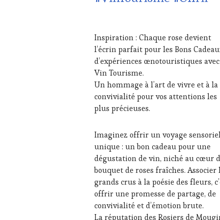
EDITION
LES
23
CLÉS
MAI
Inspiration : Chaque rose devient
DU
2026
l’écrin parfait pour les Bons Cadeau
VIN
ET
d’expériences œnotouristiques avec
DE
Vin Tourisme.
LA
Un hommage à l’art de vivre et à la
HAUTE
convivialité pour vos attentions les
GASTRONOMIE
plus précieuses.
FRANÇAISE
,
FAMOUS
HOST
,
Imaginez offrir un voyage sensorie
GUEST
,
unique : un bon cadeau pour une
INVITATIONS
&
dégustation de vin, niché au cœur 
DÉGUSTATIONS,
bouquet de roses fraîches. Associer 
WINE
grands crus à la poésie des fleurs, c’
TASTING
,
offrir une promesse de partage, de
JEU
,
convivialité et d’émotion brute.
MÉDIAS,
PRESSE
La réputation des Rosiers de Mougi