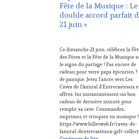
Fête de la Musique : Le
DÉGUSTATIONS,
WINE
double accord parfait 
TASTING
,
21 juin »
JEU
,
MÉDIAS,
PRESSE
19
ÉCRITE,
JUIN
RADIO,
Ce dimanche 21 juin, célébrez la Fêt
2026
TV,
des Pères et la Fête de la Musique s
WEB
,
le signe du partage ! Pas encore de
OENOTOURISME
,
cadeau pour votre papa épicurien ?
PARTENAIRES
VIN
de panique. Jetez l’ancre vers Les
TOURISME
,
Caves de l’Amiral d’Entrecasteaux e
PRODUCTEURS
offrez-lui instantanément un bon
TERROIR
,
cadeau de dernière minute pour
TASTING
remplir sa cave. Commandez,
MOVIE
,
VAR
,
imprimez et trinquez en musique !
VIGNOBLES
,
https://www.billetweb.fr/caves-de-
WINE
lamiral-dentrecasteaux-gift-collec
TOURISM
Dimanche 21 juin : 
Continuer de lire