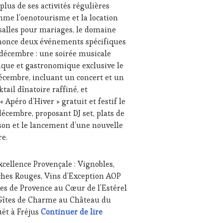
plus de ses activités régulières
me l’oenotourisme et la location
STERCLASS
,
IAS,
salles pour mariages, le domaine
SSE
once deux événements spécifiques
ITE,
décembre : une soirée musicale
IO,
ique et gastronomique exclusive le
écembre, incluant un concert et un
B
,
NOTOURISME
,
ktail dînatoire raffiné, et
TENAIRES
« Apéro d’Hiver » gratuit et festif le
akhoidze – Festival Chez Ilo : Bons cadeaux de la Géorgie, vin
décembre, proposant DJ set, plats de
URISME
,
son et le lancement d’une nouvelle
ODUCTEURS
re.
ROIR
,
TAURATEUR,
F,
xcellence Provençale : Vignobles,
SINIER,
hes Rouges, Vins d’Exception AOP
OLOGUE,
es de Provence au Cœur de l’Estérel
MMELIER
,
NOBLES
,
Gîtes de Charme au Château du
NE
Décembre Enchanté au Château du 
ët à Fréjus
Continuer de lire
TING