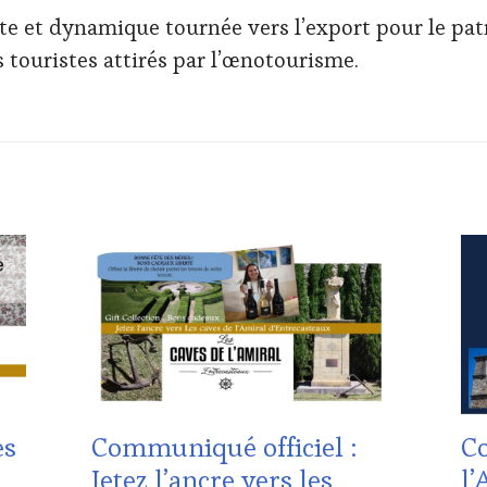
te et dynamique tournée vers l’export pour le pat
s touristes attirés par l’œnotourisme.
ACTUALITÉS
,
ACT
CHALLENGE
CLU
HORS
:
ZONE
WI
DE
TAS
CONFORT
,
VO
CLUB
DO
:
VIT
WINE
AD
TASTING
VIN
es
Communiqué officiel :
Co
VOUCHER
,
TO
CÔTES-
EDI
Jetez l’ancre vers les
l’
DE-
LES