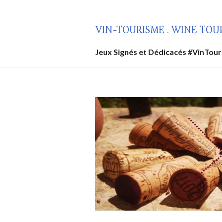
Aller
au
VIN-TOURISME . WINE TOU
contenu
principal
Jeux Signés et Dédicacés #VinTou