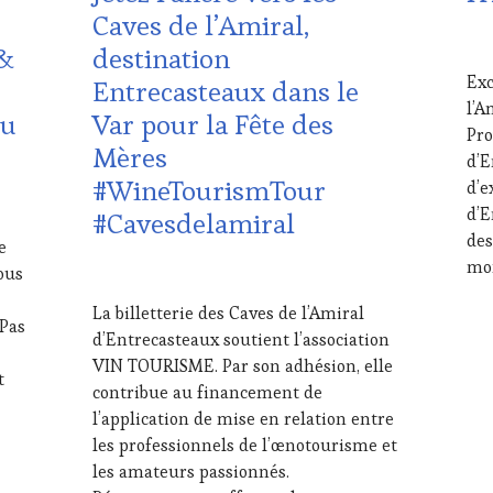
Caves de l’Amiral,
PROVENCE
,
CLÉ
CULTURAL
DU
26
 &
destination
GUEST
,
VIN
MA
Exc
Entrecasteaux dans le
DOMAINE
ET
202
l’A
VITICOLE,
DE
du
Var pour la Fête des
ADHÉRENT,
LA
Pro
Mères
VIN
HA
d’E
TOURISME
,
GA
#WineTourismTour
d’e
EDITION
FRA
d’E
#Cavesdelamiral
LES
INV
des
CLÉS
&
e
DU
DÉG
mo
ous
26
VIN
WI
MAI
ET
TAS
La billetterie des Caves de l’Amiral
2026
 Pas
DE
JEU
,
d’Entrecasteaux soutient l’association
LA
LIV
VIN TOURISME. Par son adhésion, elle
HAUTE
ST
t
contribue au financement de
GASTRONOMIE
MÉD
FRANÇAISE
,
PRE
l’application de mise en relation entre
FAMOUS
ÉCR
les professionnels de l’œnotourisme et
HOST
,
RAD
les amateurs passionnés.
GUEST
,
TV,