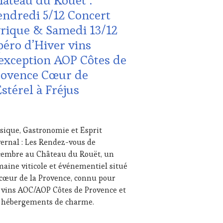
âteau du Rouët :
NE
URISM
ndredi 5/12 Concert
OVENCE
,
UR
,
MAINE
rique & Samedi 13/12
NETASTINGVOUCHER.COM
ICOLE,
éro d’Hiver vins
HÉRENT,
exception AOP Côtes de
URISME
,
rovence Cœur de
TION
Estérel à Fréjus
S
VEMBRE
ique, Gastronomie et Esprit
5
ernal : Les Rendez-vous de
UTE
embre au Château du Rouët, un
STRONOMIE
aine viticole et événementiel situé
NÇAISE
,
cœur de la Provence, connu pour
ITATIONS
 vins AOC/AOP Côtes de Provence et
 hébergements de charme.
USTATIONS,
NE
TING
,