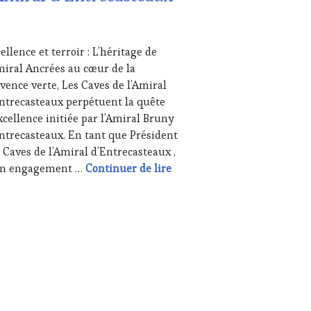
S
I
ellence et terroir : L’héritage de
6
miral Ancrées au cœur de la
vence verte, Les Caves de l’Amiral
UTE
ntrecasteaux perpétuent la quête
STRONOMIE
xcellence initiée par l’Amiral Bruny
NÇAISE
,
ntrecasteaux. En tant que Président
ITATIONS
 Caves de l’Amiral d’Entrecasteaux ,
USTATIONS,
Collection Les Caves de l’Am
n engagement …
Continuer de lire
NE
TING
,
E
REAMING
,
IAS,
SSE
ITE,
IO,