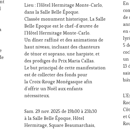
nt
En 
Lieu : l’Hôtel Hermitage Monte-Carlo,
TASTING
JEU
,
l
com
VOUCHER
,
MA
dans la Salle Belle Époque.
WINE
MÉD
de 
Classée monument historique, La Salle
TOURISM
PRE
ann
Belle Epoque est le chef-d’œuvre de
FAME
,
ÉCR
a
en 
l’Hôtel Hermitage Monte-Carlo.
WINE
RAD
lyr
Un dîner raffiné et des animations de
TOURISM
TV,
5 d
TOUR
,
WE
haut niveau, incluant des chanteurs
re
WINETASTINGVOUCHER.COM
OE
coc
de ténor et soprano, une harpiste, et
de
PAR
un 
des prodiges du Prix Maria Callas.
VIN
ute : Partenariat éthique entre l’Asso. Vin-Tourisme et Ilia K
13 
Le but principal de cette manifestation
TO
sai
est de collecter des fonds pour
PR
biè
TER
la Croix-Rouge Monégasque afin
RES
d’offrir un Noël aux enfants
CHE
nécessiteux.
L’E
CUI
Roc
ŒN
Côt
SO
Sam. 29 nov. 2025 de 19h00 à 23h30
VIG
et 
à la Salle Belle Époque, Hôtel
WI
Rou
Hermitage, Square Beaumarchais,
TAS