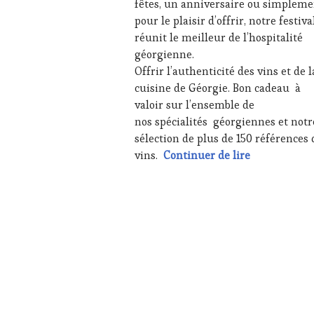
fêtes, un anniversaire ou simpleme
CUISINIER,
pour le plaisir d’offrir, notre festiva
ŒNOLOGUE,
réunit le meilleur de l’hospitalité
SOMMELIER
,
géorgienne.
SALONS
INTERNATIONAUX
,
Offrir l’authenticité des vins et de l
SPOT
cuisine de Géorgie. Bon cadeau à
BY
,
valoir sur l’ensemble de
TASTING
nos spécialités géorgiennes et not
MOVIE
,
sélection de plus de 150 références 
VIGNOBLES
,
WINE
Dernière min
vins.
Continuer de lire
TASTING
VOUCHER
,
WINE
TOURISM
FAME
,
WINE
TOURISM
TOUR
,
WINE
TOURISM
TOUR