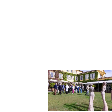
MOVIE
,
WINETASTINGVOUCHER.COM
ACTUALITÉS
,
CLUB
:
WINE
TASTING
VOUCHER
,
CÔTES-
DE-
PROVENCE
,