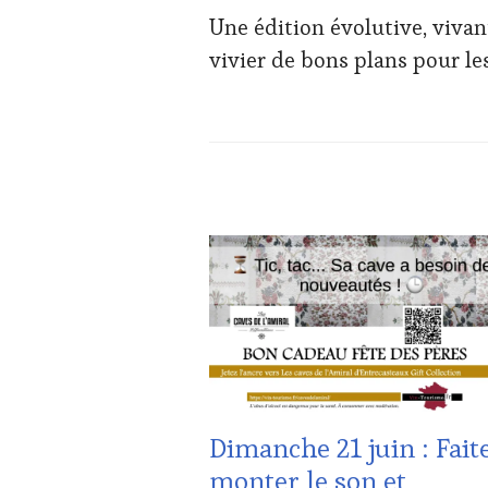
Une édition évolutive, vivan
vivier de bons plans pour le
ACTUALITÉS
,
CLUB
:
WINE
TASTING
VOUCHER
,
CÔTES-
DE-
PROVENCE
,
DOMAINE
Dimanche 21 juin : Fait
VITICOLE,
ADHÉRENT,
monter le son et
VIN