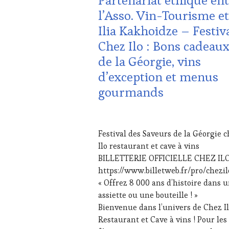
Partenariat éthique en
TOURISME
,
l’Asso. Vin-Tourisme et
FAMOUS
HOST
,
Ilia Kakhoidze – Festiv
GUEST
,
Chez Ilo : Bons cadeau
INVITATIONS
&
de la Géorgie, vins
DÉGUSTATIONS,
d’exception et menus
WINE
TASTING
,
gourmands
MÉDIAS,
PRESSE
ÉCRITE,
20
RADIO,
DÉCEMBRE
Festival des Saveurs de la Géorgie 
TV,
2025
Ilo restaurant et cave à vins
WEB
,
OENOTOURISME
,
BILLETTERIE OFFICIELLE CHEZ ILO
PARTENAIRES
https://www.billetweb.fr/pro/chezil
VIN
« Offrez 8 000 ans d’histoire dans 
TOURISME
,
assiette ou une bouteille ! »
PRODUCTEURS
Bienvenue dans l’univers de Chez I
TERROIR
,
RESTAURATEUR,
Restaurant et Cave à vins ! Pour les
CHEF,