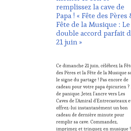
remplissez la cave de
TOURISME
,
INVITATIONS
Papa ! « Fête des Pères
&
Fête de la Musique : Le
DÉGUSTATIONS,
WINE
double accord parfait 
TASTING
,
21 juin »
JEU
,
MÉDIAS,
PRESSE
19
ÉCRITE,
JUIN
RADIO,
Ce dimanche 21 juin, célébrez la Fêt
2026
TV,
des Pères et la Fête de la Musique s
WEB
,
le signe du partage ! Pas encore de
OENOTOURISME
,
cadeau pour votre papa épicurien ?
PARTENAIRES
VIN
de panique. Jetez l’ancre vers Les
TOURISME
,
Caves de l’Amiral d’Entrecasteaux e
PRODUCTEURS
offrez-lui instantanément un bon
TERROIR
,
cadeau de dernière minute pour
TASTING
remplir sa cave. Commandez,
MOVIE
,
VAR
,
imprimez et trinquez en musique !