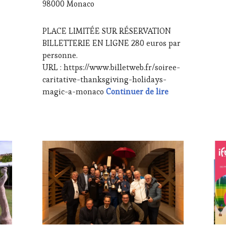
98000 Monaco
VO
WI
TO
PLACE LIMITÉE SUR RÉSERVATION
FA
BILLETTERIE EN LIGNE 280 euros par
WI
personne.
TO
TO
URL : https://www.billetweb.fr/soiree-
WI
caritative-thanksgiving-holidays-
Soirée caritati
magic-a-monaco
Continuer de lire
ACTUALITÉS
,
ACT
CHALLENGE
CH
HORS
HO
ZONE
ZO
DE
DE
CONFORT
,
CO
CLUB
CLU
:
:
WINE
WI