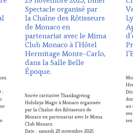
tre
29 novembre 2025, Dîner
Ch
VAR
,
WI
&
DE-
VIGNOBLES
,
TO
Spectacle organisé par
Ve
DÉGUSTATIONS,
PR
WINE
TO
WINE
DO
al
la Chaîne des Rôtisseurs
Ly
TASTING
WI
TASTING
,
VIT
VOUCHER
,
x
de Monaco en
Ap
MÉDIAS,
AD
WINE
PRESSE
VIN
partenariat avec le Mima
d’
TOURISM
ÉCRITE,
TO
FAME
,
Club Monaco à l’Hôtel
P
RADIO,
EDI
WINE
TV,
LES
Hermitage Monte-Carlo,
l’
TOURISM
WEB
,
CLÉ
TOUR
,
dans la Salle Belle
OENOTOURISME
,
DU
WINE
PARTENAIRES
VIN
15
Époque.
TOURISM
VIN
ET
NO
chez
Mus
TOUR
TOURISME
,
DE
202
MOVIE
,
Hiv
RESTAURATEUR,
LA
20
WINETASTINGVOUCHER.COM
CHEF,
HA
NOVEMBRE
 :
Déc
Soirée caritative Thanksgiving
CUISINIER,
GA
2025
o
dom
Holidays Magic à Monaco organisée
ŒNOLOGUE,
FRA
une
au 
SOMMELIER
,
INV
par la Chaîne des Rôtisseurs de
ses
SALONS
&
Monaco en partenariat avec le Mima
lo
ses
INTERNATIONAUX
,
DÉG
Club Monaco.
VIGNOBLES
,
WI
Date : samedi 29 novembre 2025
WINE
TAS