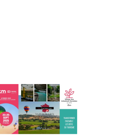
UCHER
,
NE
URISM
ME
,
NE
URISM
UR
,
NETASTINGVOUCHER.COM
ve samedi 29 novembre 2025, Dîner Spectacle organisé par la Ch
UALITÉS
,
ALLENGE
RS
NE
NFORT
,
B
NE