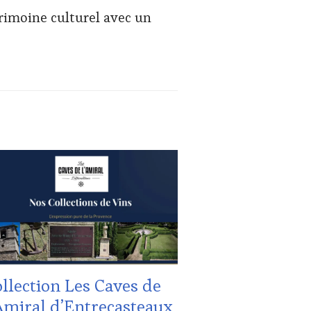
rimoine culturel avec un
UALITÉS
,
B
NE
TING
UCHER
,
MAINE
ICOLE,
HÉRENT,
llection Les Caves de
URISME
,
TION
Amiral d’Entrecasteaux