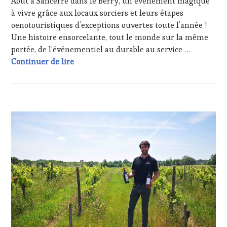
Août à Sancerre dans le Berry, un événement magique
DÉGUSTATIONS,
2024
WINE
à vivre grâce aux locaux sorciers et leurs étapes
TASTING
,
oenotouristiques d’exceptions ouvertes toute l’année !
LIVE
Une histoire ensorcelante, tout le monde sur la même
STREAMING
,
portée, de l’événementiel au durable au service …
MASTERCLASS
,
Du local à l’international, de l’événement
Continuer de lire
MÉDIAS,
PRESSE
ÉCRITE,
RADIO,
TV,
ACTUALITÉS
,
WEB
,
CLUB
OENOTOURISME
,
:
PARTENAIRES
WINE
VIN
TASTING
TOURISME
,
VOUCHER
,
PRODUCTEURS
DOMAINE
TERROIR
,
VITICOLE,
SALONS
ADHÉRENT,
INTERNATIONAUX
,
VIN
VIGNOBLES
,
TOURISME
,
WINE
EDITION
TASTING