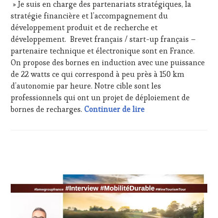
» Je suis en charge des partenariats stratégiques, la
DÉGUSTATIONS,
WINETASTINGVOUCHER.COM
stratégie financière et l’accompagnement du
WINE
TASTING
,
développement produit et de recherche et
MÉDIAS,
développement. Brevet français / start-up français –
PRESSE
partenaire technique et électronique sont en France.
ÉCRITE,
On propose des bornes en induction avec une puissance
RADIO,
de 22 watts ce qui correspond à peu près à 150 km
TV,
WEB
,
d’autonomie par heure. Notre cible sont les
OENOTOURISME
,
professionnels qui ont un projet de déploiement de
SALONS
#WineTourismTour s
bornes de recharges.
Continuer de lire
INTERNATIONAUX
,
TASTING
MOVIE
,
WINE
ACTUALITÉS
,
TASTING
CLUB
VOUCHER
,
:
WINE
WINE
TOURISM
TASTING
FAME
,
VOUCHER
,
WINE
DOMAINE
TOURISM