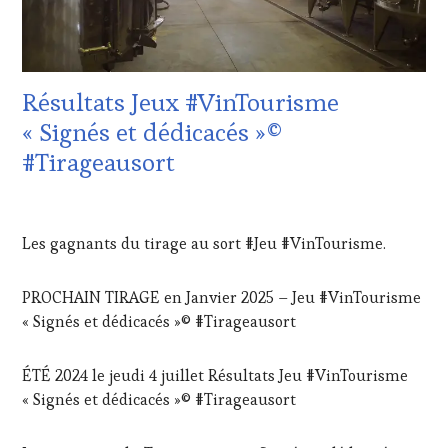
CULTURAL
WINETASTINGVOUCHER.COM
GUEST
,
DOMAINE
VITICOLE,
ADHÉRENT,
Résultats Jeux #VinTourisme
VIN
TOURISME
,
« Signés et dédicacés »©
EDITION
#Tirageausort
LES
CLÉS
DU
2
VIN
DÉCEMBRE
Les gagnants du tirage au sort #Jeu #VinTourisme.
ET
2024
DE
LA
PROCHAIN TIRAGE en Janvier 2025 – Jeu #VinTourisme
HAUTE
« Signés et dédicacés »© #Tirageausort
GASTRONOMIE
FRANÇAISE
,
FAMOUS
ÉTÉ 2024 le jeudi 4 juillet Résultats Jeu #VinTourisme
HOST
,
« Signés et dédicacés »© #Tirageausort
INVITATIONS
&
DÉGUSTATIONS,