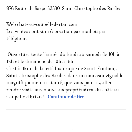
FRANÇAISE
,
876 Route de Sarpe 33330 Saint Christophe des Bardes
MASTERCLASS
,
MÉDIAS,
PRESSE
Web chateau-coupelledertan.com
ÉCRITE,
Les visites sont sur réservation par mail ou par
RADIO,
téléphone.
TV,
WEB
,
OENOTOURISME
,
Ouverture toute l’année du lundi au samedi de 10h à
PARTENAIRES
18h et le dimanche de 10h à 16h
VIN
C’est à 1km de la cité historique de Saint-Émilion, à
TOURISME
,
PRODUCTEURS
Saint Christophe des Bardes, dans un nouveau vignoble
TERROIR
,
magnifiquement restauré, que vous pourrez aller
RESTAURATEUR,
rendre visite aux nouveaux propriétaires du château
CHEF,
Saint-Émilion : Un no
Coupelle d’Ertan !
Continuer de lire
CUISINIER,
ŒNOLOGUE,
SOMMELIER
,
SALONS
INTERNATIONAUX
,
ACTUALITÉS
,
VIGNOBLES
,
CLUB