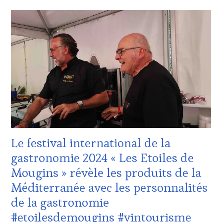
ACTUALITÉS
,
CLUB
:
WINE
TASTING
VOUCHER
,
DOMAINE
VITICOLE,
ADHÉRENT,
VIN
TOURISME
,
EDITION
LES
CLÉS
Le festival international de la
DU
VIN
gastronomie 2024 « Les Etoiles de
ET
Mougins » révèle les produits de la
DE
LA
Méditerranée avec les personnalités
HAUTE
de la gastronomie
GASTRONOMIE
FRANÇAISE
,
#etoilesdemougins #vintourisme