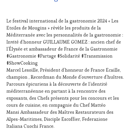
INVITATIONS
&
18
DÉGUSTATIONS,
SEPTEMBRE
WINE
Le festival international de la gastronomie 2024 « Les
2024
TASTING
,
Etoiles de Mougins » révèle les produits de la
MASTERCLASS
,
Méditerranée avec les personnalités de la gastronomie :
MÉDIAS,
PRESSE
Invité d’honneur GUILLAUME GOMEZ : ancien chef de
ÉCRITE,
l’Élysée et ambassadeur de France de la Gastronomie
RADIO,
#Gastronomie #Partage #Solidarité #Transmission
TV,
#ShowCooking
WEB
,
Marcel Lesoille, Président d’honneur de France Ecaille,
NON
CLASSÉ
,
champion , Recordman du Monde d’ouverture d’huîtres.
OENOTOURISME
,
Parcours épicuriens à la découverte de l’identité
PARTENAIRES
méditerranéenne en partant à la rencontre des
VIN
exposants, des Chefs présents pour les concours et les
TOURISME
,
cours de cuisine, en compagnie du Chef Mattéo
PRODUCTEURS
TERROIR
,
Mansi Ambassadeur des Maîtres Restaurateurs des
RESTAURATEUR,
Alpes-Maritimes, Disciple Escoffier, Federazione
CHEF,
Italiana Cuochi France.
CUISINIER,