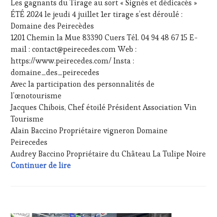
Les gagnants du Tirage au sort « Signés et dédicacés »
WINE
ÉTÉ 2024 le jeudi 4 juillet 1er tirage s’est déroulé :
TASTING
,
Domaine des Peirecèdes
JEU
,
LIVE
1201 Chemin la Mue 83390 Cuers Tél. 04 94 48 67 15 E-
STREAMING
,
mail : contact@peirecedes.com Web :
MASTERCLASS
,
https://www.peirecedes.com/ Insta :
MÉDIAS,
domaine_des_peirecedes
PRESSE
Avec la participation des personnalités de
ÉCRITE,
RADIO,
l’œnotourisme
TV,
Jacques Chibois, Chef étoilé Président Association Vin
WEB
,
Tourisme
OENOTOURISME
,
Alain Baccino Propriétaire vigneron Domaine
PARTENAIRES
Peirecedes
VIN
TOURISME
,
Audrey Baccino Propriétaire du Château La Tulipe Noire
PRODUCTEURS
Résultats Jeux #VinTourisme « Signés et d
Continuer de lire
TERROIR
,
PROVENCE
,
RESTAURATEUR,
CHEF,
ACTUALITÉS
,
CUISINIER,