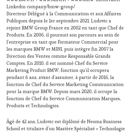
RADIO,
Linkedin company/bmw-group/
TV,
Directeur Délégué à la Communication et aux Affaires
WEB
,
Publiques depuis le 1er septembre 2021. Ludovic a
OENOTOURISME
,
rejoint BMW Group France en 2002 en tant que Chef de
SALONS
INTERNATIONAUX
,
Produits. En 2006, il poursuit son parcours au sein de
TASTING
l’entreprise en tant que Formateur Commercial pour
MOVIE
,
les marques BMW et MINI, puis intègre fin 2007 la
WINE
Direction des Ventes comme Responsable Grands
TASTING
Comptes. En 2010, il est nommé Chef du Service
VOUCHER
,
WINE
Marketing Produit BMW, fonction qu’il occupera
TOURISM
pendant 6 ans, avant d’assumer, à partir de 2016, la
FAME
,
fonction de Chef du Service Marketing Communication
WINE
pour la marque BMW. Depuis mars 2020, il occupe la
TOURISM
fonction de Chef du Service Communication Marques,
TOUR
,
WINE
Produits et Technologies.
TOURISM
TOUR
Âgé de 42 ans, Ludovic est diplômé de Neoma Business
MOVIE
,
School et titulaire d’un Mastère Spécialisé « Technologie
WINETASTINGVOUCHER.COM