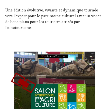
Une édition évolutive, vivante et dynamique tournée
vers l’export pour le patrimoine culturel avec un vivier
de bons plans pour les touristes attirés par
l’œnotourisme.
ACTUALITÉS
,
CLUB
:
WINE
TASTING
VOUCHER
,
CORSICA
,
CÔTES-
DE-
PROVENCE
,
DOMAINE
VITICOLE,
ADHÉRENT,