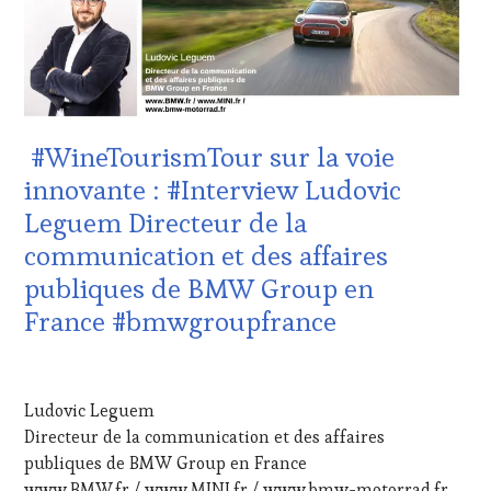
VITICOLE,
TOUR
,
ADHÉRENT,
WINE
VIN
TOURISM
TOURISME
,
TOUR
EDITION
MOVIE
,
LES
WINETASTINGVOUCHER.COM
CLÉS
#WineTourismTour sur la voie
DU
VIN
innovante : #Interview Ludovic
ET
Leguem Directeur de la
DE
LA
communication et des affaires
HAUTE
publiques de BMW Group en
GASTRONOMIE
FRANÇAISE
,
France #bmwgroupfrance
INVITATIONS
&
30
DÉGUSTATIONS,
NOVEMBRE
WINE
Ludovic Leguem
2024
TASTING
,
Directeur de la communication et des affaires
MÉDIAS,
publiques de BMW Group en France
PRESSE
ÉCRITE,
www.BMW.fr / www.MINI.fr / www.bmw-motorrad.fr