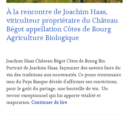
LES
VOUCHER
,
CLÉS
WINE
À la rencontre de Joachim Haas,
DU
TOURISM
VIN
viticulteur propriétaire du Château
FAME
,
ET
WINE
Bégot appellation Côtes de Bourg
DE
TOURISM
LA
Agriculture Biologique
TOUR
,
HAUTE
WINETASTINGVOUCHER.COM
GASTRONOMIE
12
FRANÇAISE
,
JUILLET
INVITATIONS
Joachim Haas Château Bégot Côtes de Bourg Bio.
2024
&
Portrait de Joachim Haas, façonnier des savoirs faire du
DÉGUSTATIONS,
vin des traditions aux nouveautés. Ce jeune trentenaire
WINE
TASTING
,
issu du Pays Basque décide d’affirmer ses convictions,
MASTERCLASS
,
pour le goût du partage, une bouteille de vin. Un
MÉDIAS,
terroir exceptionnel qui lui apporte vitalité et
PRESSE
À la rencontre de Joachim Haa
inspiration.
Continuer de lire
ÉCRITE,
RADIO,
TV,
WEB
,
OENOTOURISME
,
ACTUALITÉS
,