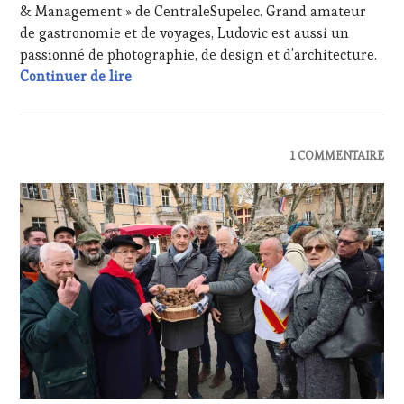
& Management » de CentraleSupelec. Grand amateur
de gastronomie et de voyages, Ludovic est aussi un
passionné de photographie, de design et d’architecture.
#WineTourismTour sur la voie innovante 
Continuer de lire
ACTUALITÉS
,
1 COMMENTAIRE
DOMAINE
VITICOLE,
ADHÉRENT,
VIN
TOURISME
,
INVITATIONS
&
DÉGUSTATIONS,
WINE
TASTING
,
VAR