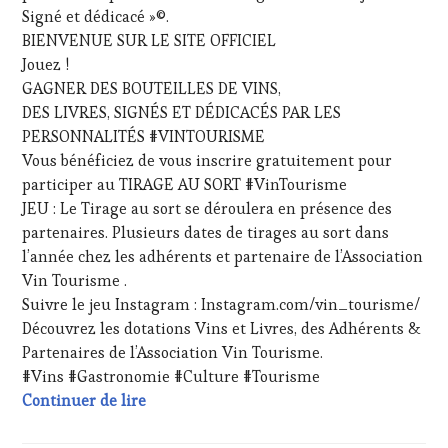
ET
Signé et dédicacé »©.
VOUCHER
,
DE
WINE
BIENVENUE SUR LE SITE OFFICIEL
LA
TOURISM
Jouez !
HAUTE
FAME
,
GAGNER DES BOUTEILLES DE VINS,
GASTRONOMIE
WINE
FRANÇAISE
,
DES LIVRES, SIGNÉS ET DÉDICACÉS PAR LES
TOURISM
FAMOUS
PERSONNALITÉS #VINTOURISME
TOUR
,
HOST
,
WINETASTINGVOUCHER.COM
Vous bénéficiez de vous inscrire gratuitement pour
GUEST
,
participer au TIRAGE AU SORT #VinTourisme
INVITATIONS
JEU : Le Tirage au sort se déroulera en présence des
&
DÉGUSTATIONS,
partenaires. Plusieurs dates de tirages au sort dans
WINE
l’année chez les adhérents et partenaire de l’Association
TASTING
,
Vin Tourisme .
JEU
,
Suivre le jeu Instagram : Instagram.com/vin_tourisme/
LIVE
Découvrez les dotations Vins et Livres, des Adhérents &
STREAMING
,
MÉDIAS,
Partenaires de l’Association Vin Tourisme.
PRESSE
#Vins #Gastronomie #Culture #Tourisme
ÉCRITE,
Dotations #Jeux #Vintourisme
Continuer de lire
RADIO,
TV,
WEB
,