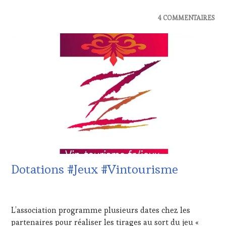
ÉCRITE,
RADIO,
ACTUALITÉS
,
4 COMMENTAIRES
TV,
CLUB
WEB
,
:
OENOTOURISME
,
WINE
PARTENAIRES
TASTING
VIN
VOUCHER
,
TOURISME
,
CÔTES-
PRODUCTEURS
DE-
TERROIR
,
PROVENCE
,
RESTAURATEUR,
CULTURAL
CHEF,
GUEST
,
CUISINIER,
DOMAINE
ŒNOLOGUE,
VITICOLE,
SOMMELIER
,
ADHÉRENT,
SALONS
VIN
INTERNATIONAUX
,
Dotations #Jeux #Vintourisme
TOURISME
,
SPOT
EDITION
BY
,
LES
20
VAR
,
CLÉS
FÉVRIER
VIGNOBLES
,
L’association programme plusieurs dates chez les
DU
2025
WINE
VIN
partenaires pour réaliser les tirages au sort du jeu «
TASTING