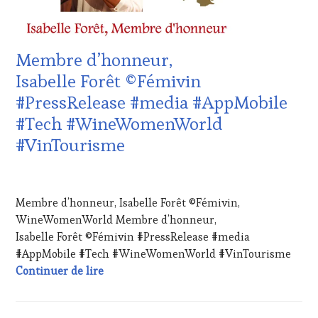
MOVIE
,
EDITION
VAR
,
LES
VIGNOBLES
,
CLÉS
WINE
DU
Membre d’honneur,
TASTING
VIN
VOUCHER
,
ET
Isabelle Forêt ©Fémivin
WINE
DE
#PressRelease #media #AppMobile
TOURISM
LA
FAME
,
HAUTE
#Tech #WineWomenWorld
WINE
GASTRONOMIE
#VinTourisme
TOURISM
FRANÇAISE
,
TOUR
,
INVITATIONS
WINETASTINGVOUCHER.COM
&
29
DÉGUSTATIONS,
AVRIL
Membre d’honneur, Isabelle Forêt ©Fémivin,
WINE
2024
TASTING
,
WineWomenWorld Membre d’honneur,
LIVE
Isabelle Forêt ©Fémivin #PressRelease #media
STREAMING
,
#AppMobile #Tech #WineWomenWorld #VinTourisme
MASTERCLASS
,
Membre d’honneur, Isabelle Forêt ©Fém
Continuer de lire
OENOTOURISME
,
PARTENAIRES
VIN
TOURISME
,