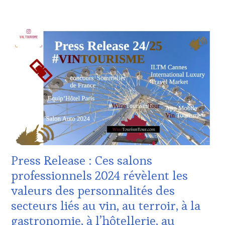
OENOTOURISME
,
PARTENAIRES
ACTUALITÉS
,
VIN
CHALLENGE
TOURISME
,
HORS
PRODUCTEURS
ZONE
TERROIR
,
DE
RESTAURATEUR,
CONFORT
,
CHEF,
CLUB
CUISINIER,
:
ŒNOLOGUE,
WINE
SOMMELIER
,
TASTING
SALONS
VOUCHER
,
INTERNATIONAUX
,
CORSICA
,
SPOT
CULTURAL
BY
,
GUEST
,
Press Release : Ces salons
TASTING
DOMAINE
MOVIE
,
VITICOLE,
professionnels 2024 révèlent les
VIGNOBLES
,
ADHÉRENT,
valeurs des personnalités des
WINE
VIN
TASTING
TOURISME
,
secteurs liés au vin, au terroir, à la
VOUCHER
,
EDITION
gastronomie, à l’hôtellerie, au
WINE
LES