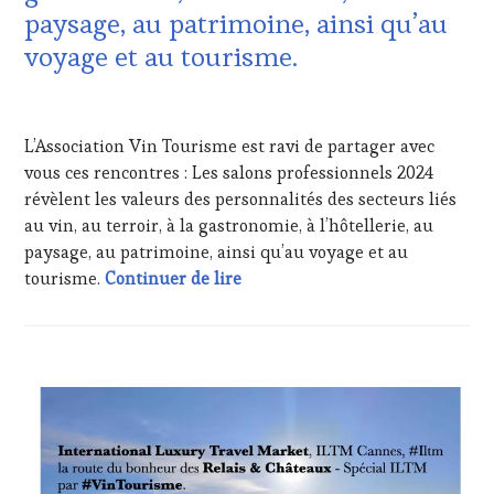
TOURISM
CLÉS
paysage, au patrimoine, ainsi qu’au
FAME
,
DU
voyage et au tourisme.
WINE
VIN
TOURISM
ET
TOUR
,
DE
13
WINETASTINGVOUCHER.COM
LA
JANVIER
L’Association Vin Tourisme est ravi de partager avec
HAUTE
2025
GASTRONOMIE
vous ces rencontres : Les salons professionnels 2024
FRANÇAISE
,
révèlent les valeurs des personnalités des secteurs liés
FAMOUS
au vin, au terroir, à la gastronomie, à l’hôtellerie, au
HOST
,
paysage, au patrimoine, ainsi qu’au voyage et au
GUEST
,
Press Release : Ces salons profes
tourisme.
Continuer de lire
INVITATIONS
&
DÉGUSTATIONS,
WINE
TASTING
,
ACTUALITÉS
,
JEU
,
CLUB
LIVE
:
STREAMING
,
WINE
MASTERCLASS
,
TASTING
MÉDIAS,
VOUCHER
,