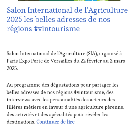
VIN
Salon International de l’Agriculture
TOURISME
,
EDITION
2025 les belles adresses de nos
LES
régions #vintourisme
CLÉS
DU
VIN
20
ET
MARS
Salon International de l’Agriculture (SIA), organisé à
DE
2025
LA
Paris Expo Porte de Versailles du 22 février au 2 mars
HAUTE
2025.
GASTRONOMIE
FRANÇAISE
,
INVITATIONS
Au programme des dégustations pour partager les
&
belles adresses de nos régions #vintourisme, des
DÉGUSTATIONS,
interviews avec les personnalités des acteurs des
WINE
filières métiers en faveur d’une agriculture pérenne,
TASTING
,
des activités et des spécialités pour révéler les
JEU
,
Salon International de l’Agr
MASTERCLASS
,
destinations.
Continuer de lire
MÉDIAS,
PRESSE