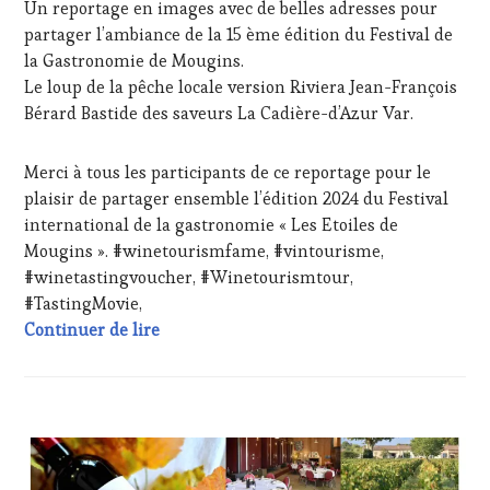
Un reportage en images avec de belles adresses pour
ŒNOLOGUE,
partager l’ambiance de la 15 ème édition du Festival de
SOMMELIER
,
SALONS
la Gastronomie de Mougins.
INTERNATIONAUX
,
Le loup de la pêche locale version Riviera Jean-François
VIGNOBLES
,
Bérard Bastide des saveurs La Cadière-d’Azur Var.
WINE
TASTING
VOUCHER
,
Merci à tous les participants de ce reportage pour le
WINE
plaisir de partager ensemble l’édition 2024 du Festival
TOURISM
international de la gastronomie « Les Etoiles de
FAME
,
Mougins ». #winetourismfame, #vintourisme,
WINE
#winetastingvoucher, #Winetourismtour,
TOURISM
TOUR
,
#TastingMovie,
WINETASTINGVOUCHER.COM
Le festival international de la gastronom
Continuer de lire
ACTUALITÉS
,
CHALLENGE
HORS