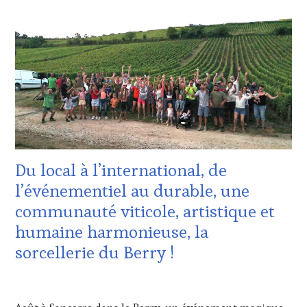
WINE
:
TOURISM
WINE
FAME
,
TASTING
WINE
VOUCHER
,
TOURISM
DOMAINE
TOUR
,
VITICOLE,
WINETASTINGVOUCHER.COM
ADHÉRENT,
VIN
TOURISME
,
EDITION
LES
CLÉS
Du local à l’international, de
DU
VIN
l’événementiel au durable, une
ET
communauté viticole, artistique et
DE
LA
humaine harmonieuse, la
HAUTE
sorcellerie du Berry !
GASTRONOMIE
FRANÇAISE
,
INVITATIONS
19
&
AOÛT