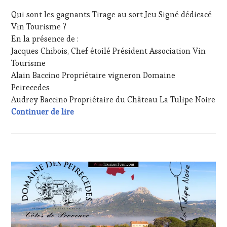
WINETASTINGVOUCHER.COM
VOUCHER
,
JUILLET
Qui sont les gagnants Tirage au sort Jeu Signé dédicacé
WINE
2024
TOURISM
Vin Tourisme ?
TOUR
En la présence de :
MOVIE
,
Jacques Chibois, Chef étoilé Président Association Vin
WINETASTINGVOUCHER.COM
Tourisme
Alain Baccino Propriétaire vigneron Domaine
Peirecedes
Audrey Baccino Propriétaire du Château La Tulipe Noire
Tirage au sort « Signés et dédicacés » É
Continuer de lire
ACTUALITÉS
,
CLUB
:
WINE
TASTING
VOUCHER
,
CÔTES-