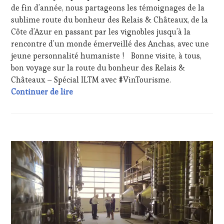
TV,
de fin d’année, nous partageons les témoignages de la
BY
,
WEB
,
TASTING
sublime route du bonheur des Relais & Châteaux, de la
OENOTOURISME
,
MOVIE
,
Côte d’Azur en passant par les vignobles jusqu’à la
PARTENAIRES
VAR
,
VIN
rencontre d’un monde émerveillé des Anchas, avec une
VIGNOBLES
,
TOURISME
,
jeune personnalité humaniste ! Bonne visite, à tous,
WINE
PRODUCTEURS
bon voyage sur la route du bonheur des Relais &
TASTING
TERROIR
,
VOUCHER
,
Châteaux – Spécial ILTM avec #VinTourisme.
RESTAURATEUR,
WINE
International Luxury Travel Market, ILTM
Continuer de lire
CHEF,
TOURISM
CUISINIER,
FAME
,
ŒNOLOGUE,
WINE
SOMMELIER
,
TOURISM
VIGNOBLES
,
ACTUALITÉS
,
TOUR
,
WINE
CLUB
WINE
TASTING
:
TOURISM
VOUCHER
,
WINE
TOUR
WINE
TASTING
MOVIE
,
TOURISM
VOUCHER
,
WINETASTINGVOUCHER.COM
FAME
,
CÔTES-
WINE
DE-
TOURISM
PROVENCE
,
TOUR
,