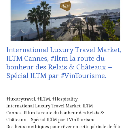
PRESSE
DOMAINE
ÉCRITE,
VITICOLE,
RADIO,
ADHÉRENT,
TV,
VIN
WEB
,
TOURISME
,
OENOTOURISME
,
EDITION
PALETTE
,
LES
PARTENAIRES
CLÉS
VIN
International Luxury Travel Market,
DU
TOURISME
,
VIN
ILTM Cannes, #Iltm la route du
PRODUCTEURS
ET
TERROIR
,
bonheur des Relais & Châteaux –
DE
PROVENCE
,
LA
Spécial ILTM par #VinTourisme.
RESTAURATEUR,
HAUTE
CHEF,
GASTRONOMIE
CUISINIER,
27
FRANÇAISE
,
ŒNOLOGUE,
DÉCEMBRE
JEU
,
#luxurytravel, #ILTM, #Hospitality,
SOMMELIER
,
2024
MASTERCLASS
,
SAINTE-
International Luxury Travel Market, ILTM
MÉDIAS,
VICTOIRE
,
Cannes, #Iltm la route du bonheur des Relais &
PRESSE
SALONS
ÉCRITE,
Châteaux – Spécial ILTM par #VinTourisme.
INTERNATIONAUX
,
RADIO,
Des lieux mythiques pour rêver en cette période de fête
SPOT