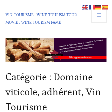
Aller
au
MEN
contenu
VIN-TOURISME . WINE TOURISM TOUR
PRIN
principal
MOVIE . WINE TOURISM FAME
Catégorie :
Domaine
viticole, adhérent, Vin
Tourisme