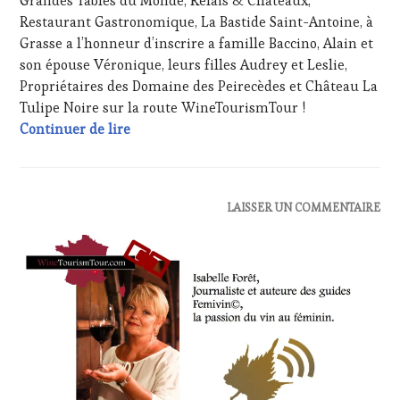
Grandes Tables du Monde, Relais & Châteaux,
MASTERCLASS
,
Restaurant Gastronomique, La Bastide Saint-Antoine, à
MÉDIAS,
Grasse a l’honneur d’inscrire a famille Baccino, Alain et
PRESSE
son épouse Véronique, leurs filles Audrey et Leslie,
ÉCRITE,
RADIO,
Propriétaires des Domaine des Peirecèdes et Château La
TV,
Tulipe Noire sur la route WineTourismTour !
WEB
,
#VinTourisme Des étapes en Provence Médi
Continuer de lire
OENOTOURISME
,
PARTENAIRES
VIN
TOURISME
,
PRODUCTEURS
ACTUALITÉS
,
LAISSER UN COMMENTAIRE
TERROIR
,
CLUB
PROVENCE
,
:
RESTAURATEUR,
WINE
CHEF,
TASTING
CUISINIER,
VOUCHER
,
ŒNOLOGUE,
DOMAINE
SOMMELIER
,
VITICOLE,
SALONS
ADHÉRENT,
INTERNATIONAUX
,
VIN
TASTING
TOURISME
,