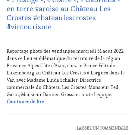
VAR
,
DE
en terre varoise au Château Les
VIGNOBLES
,
LA
WINE
Crostes #chateaulescrostes
HAUTE
TASTING
GASTRONOMIE
#vintourisme
VOUCHER
,
FRANÇAISE
,
WINE
FAMOUS
TOURISM
4
HOST
,
FAME
,
SEPTEMBRE
GUEST
,
WINE
Reportage photo des vendanges mercredi 31 aout 2022,
2022
INVITATIONS
TOURISM
dans ce lieu emblématique du territoire de la région
&
TOUR
,
Provence Alpes Côte d’Azur, chez le Prince Félix de
DÉGUSTATIONS,
WINE
WINE
Luxembourg au Château Les Crostes à Lorgues dans le
TOURISM
TASTING
,
Var, avec Madame Linda Schaller, Directrice
TOUR
MÉDIAS,
MOVIE
,
commerciale du Château Les Crostes, Monsieur Ted
PRESSE
WINETASTINGVOUCHER.COM
Garin, Monsieur Damien Grossi et toute l’équipe.
ÉCRITE,
Vendanges pour les cuvées en 3 couleurs « C
Continuer de lire
RADIO,
TV,
WEB
,
OENOTOURISME
,
PARTENAIRES
ACTUALITÉS
,
LAISSER UN COMMENTAIRE
VIN
CLUB