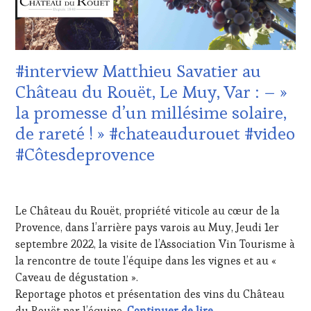
VITICOLE,
ADHÉRENT,
VIN
TOURISME
,
EDITION
#interview Matthieu Savatier au
LES
CLÉS
Château du Rouët, Le Muy, Var : – »
DU
la promesse d’un millésime solaire,
VIN
ET
de rareté ! » #chateaudurouet #video
DE
#Côtesdeprovence
LA
HAUTE
GASTRONOMIE
7
FRANÇAISE
,
SEPTEMBRE
Le Château du Rouët, propriété viticole au cœur de la
GUEST
,
2022
INVITATIONS
Provence, dans l’arrière pays varois au Muy, Jeudi 1er
&
septembre 2022, la visite de l’Association Vin Tourisme à
DÉGUSTATIONS,
la rencontre de toute l’équipe dans les vignes et au «
WINE
Caveau de dégustation ».
TASTING
,
Reportage photos et présentation des vins du Château
MÉDIAS,
PRESSE
#interview Matthieu
du Rouët par l’équipe.
Continuer de lire