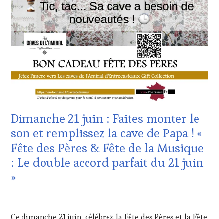
:
WINE
TASTING
VOUCHER
,
CÔTES-
DE-
PROVENCE
,
DOMAINE
VITICOLE,
ADHÉRENT,
VIN
TOURISME
,
Dimanche 21 juin : Faites monter le
INVITATIONS
&
son et remplissez la cave de Papa ! «
DÉGUSTATIONS,
Fête des Pères & Fête de la Musique
WINE
TASTING
,
: Le double accord parfait du 21 juin
JEU
,
»
MÉDIAS,
PRESSE
ÉCRITE,
19
RADIO,
JUIN
Ce dimanche 21 juin, célébrez la Fête des Pères et la Fête
TV,
2026