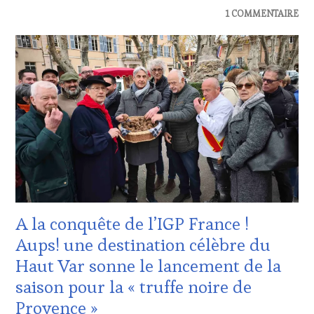
CHEF,
ACTUALITÉS
,
1 COMMENTAIRE
CUISINIER,
DOMAINE
ŒNOLOGUE,
VITICOLE,
SOMMELIER
,
ADHÉRENT,
SALONS
VIN
INTERNATIONAUX
,
TOURISME
,
SPOT
INVITATIONS
BY
,
&
TASTING
DÉGUSTATIONS,
MOVIE
,
WINE
VAR
,
TASTING
,
VIGNOBLES
,
VAR
WINE
TASTING
VOUCHER
,
WINE
A la conquête de l’IGP France !
TOURISM
Aups! une destination célèbre du
FAME
,
WINE
Haut Var sonne le lancement de la
TOURISM
saison pour la « truffe noire de
TOUR
,
WINE
Provence »
TOURISM