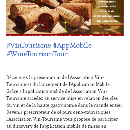
TERROIR
,
DE-
PROVENCE
,
PROVENCE
,
RESTAURATEUR,
CULTURAL
CHEF,
GUEST
,
CUISINIER,
DOMAINE
ŒNOLOGUE,
VITICOLE,
SOMMELIER
,
ADHÉRENT,
SALONS
#VinTourisme #AppMobile
VIN
INTERNATIONAUX
,
TOURISME
,
#WineTourismTour
SPOT
EDITION
BY
,
LES
TASTING
18
CLÉS
MOVIE
,
FÉVRIER
DU
VAR
,
Découvrez la présentation de l’Association Vin-
2022
VIN
VIGNOBLES
,
Tourisme et du lancement de l’Application Mobile.
ET
WINE
Grâce à l’application mobile de l’Association Vin-
DE
TASTING
LA
Tourisme accédez au service mise en relation des clés
VOUCHER
,
HAUTE
du vin et de la haute gastronomie dans le monde entier.
WINE
GASTRONOMIE
TOURISM
Devenir prescripteur de séjours oeno-touristiques,
FRANÇAISE
,
FAME
,
l’Association Vin-Tourisme vous propose de participer
FAMOUS
WINE
au discovery de l’application mobile de mises en
HOST
,
TOURISM