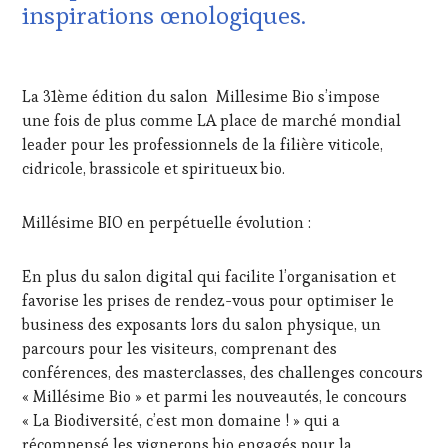
TOURISM
DU
inspirations œnologiques.
FAME
,
VIN
WINE
ET
1
TOURISM
DE
MARS
TOUR
,
LA
La 31ème édition du salon Millesime Bio s’impose
2024
WINETASTINGVOUCHER.COM
HAUTE
une fois de plus comme LA place de marché mondial
GASTRONOMIE
leader pour les professionnels de la filière viticole,
FRANÇAISE
,
INVITATIONS
cidricole, brassicole et spiritueux bio.
&
DÉGUSTATIONS,
Millésime BIO en perpétuelle évolution :
WINE
TASTING
,
MÉDIAS,
En plus du salon digital qui facilite l’organisation et
PRESSE
favorise les prises de rendez-vous pour optimiser le
ÉCRITE,
business des exposants lors du salon physique, un
RADIO,
TV,
parcours pour les visiteurs, comprenant des
WEB
,
conférences, des masterclasses, des challenges concours
OENOTOURISME
,
« Millésime Bio » et parmi les nouveautés, le concours
PALETTE
,
« La Biodiversité, c’est mon domaine ! » qui a
PARTENAIRES
récompensé les vignerons bio engagés pour la
VIN