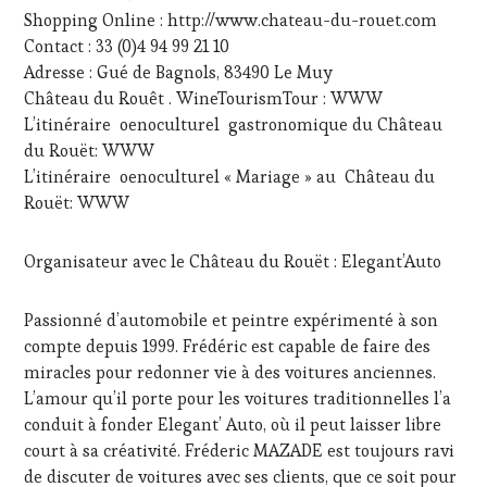
WEB
,
Shopping Online : http://www.chateau-du-rouet.com
OENOTOURISME
,
Contact : 33 (0)4 94 99 21 10
PARTENAIRES
VIN
Adresse : Gué de Bagnols, 83490 Le Muy
TOURISME
,
Château du Rouêt . WineTourismTour : WWW
PRODUCTEURS
L’itinéraire oenoculturel gastronomique du Château
TERROIR
,
du Rouët: WWW
RESTAURATEUR,
L’itinéraire oenoculturel « Mariage » au Château du
CHEF,
CUISINIER,
Rouët: WWW
ŒNOLOGUE,
SOMMELIER
,
Organisateur avec le Château du Rouët : Elegant’Auto
SALONS
INTERNATIONAUX
,
VAR
,
Passionné d’automobile et peintre expérimenté à son
VIGNOBLES
,
compte depuis 1999. Frédéric est capable de faire des
WINE
miracles pour redonner vie à des voitures anciennes.
TASTING
VOUCHER
,
L’amour qu’il porte pour les voitures traditionnelles l’a
WINE
conduit à fonder Elegant’ Auto, où il peut laisser libre
TOURISM
court à sa créativité. Fréderic MAZADE est toujours ravi
FAME
,
de discuter de voitures avec ses clients, que ce soit pour
WINE