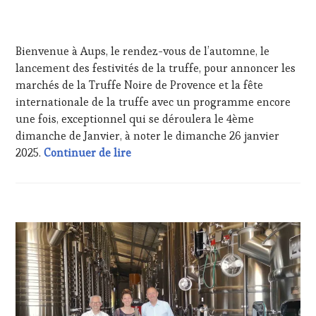
TOUR
24
MOVIE
,
NOVEMBRE
WINETASTINGVOUCHER.COM
Bienvenue à Aups, le rendez-vous de l’automne, le
2024
lancement des festivités de la truffe, pour annoncer les
marchés de la Truffe Noire de Provence et la fête
internationale de la truffe avec un programme encore
une fois, exceptionnel qui se déroulera le 4ème
dimanche de Janvier, à noter le dimanche 26 janvier
A la conquête de l’IGP France ! Aups
2025.
Continuer de lire
ACTUALITÉS
,
CLUB
:
WINE
TASTING
VOUCHER
,
CORSICA
,
DOMAINE