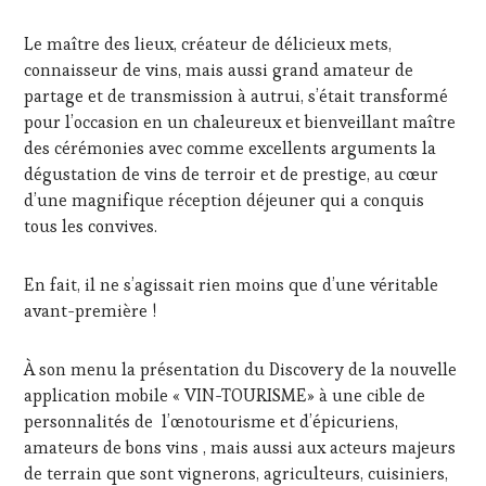
WINE
TASTING
,
Le maître des lieux, créateur de délicieux mets,
MÉDIAS,
connaisseur de vins, mais aussi grand amateur de
PRESSE
partage et de transmission à autrui, s’était transformé
ÉCRITE,
pour l’occasion en un chaleureux et bienveillant maître
RADIO,
TV,
des cérémonies avec comme excellents arguments la
WEB
,
dégustation de vins de terroir et de prestige, au cœur
OENOTOURISME
,
d’une magnifique réception déjeuner qui a conquis
PALETTE
,
tous les convives.
PARTENAIRES
VIN
TOURISME
,
En fait, il ne s’agissait rien moins que d’une véritable
PRODUCTEURS
avant-première !
TERROIR
,
PROVENCE
,
RESTAURATEUR,
À son menu la présentation du Discovery de la nouvelle
CHEF,
application mobile « VIN-TOURISME» à une cible de
CUISINIER,
personnalités de l’œnotourisme et d’épicuriens,
ŒNOLOGUE,
amateurs de bons vins , mais aussi aux acteurs majeurs
SOMMELIER
,
SAINTE-
de terrain que sont vignerons, agriculteurs, cuisiniers,