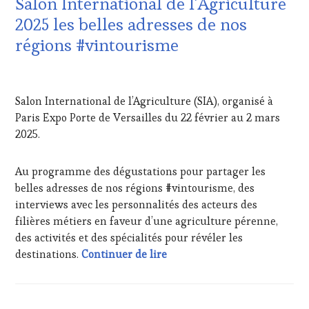
Salon International de l’Agriculture
TOURISME
,
EDITION
2025 les belles adresses de nos
LES
régions #vintourisme
CLÉS
DU
VIN
20
ET
MARS
Salon International de l’Agriculture (SIA), organisé à
DE
2025
LA
Paris Expo Porte de Versailles du 22 février au 2 mars
HAUTE
2025.
GASTRONOMIE
FRANÇAISE
,
INVITATIONS
Au programme des dégustations pour partager les
&
belles adresses de nos régions #vintourisme, des
DÉGUSTATIONS,
interviews avec les personnalités des acteurs des
WINE
filières métiers en faveur d’une agriculture pérenne,
TASTING
,
des activités et des spécialités pour révéler les
JEU
,
Salon International de l’Agr
MASTERCLASS
,
destinations.
Continuer de lire
MÉDIAS,
PRESSE
ÉCRITE,
RADIO,