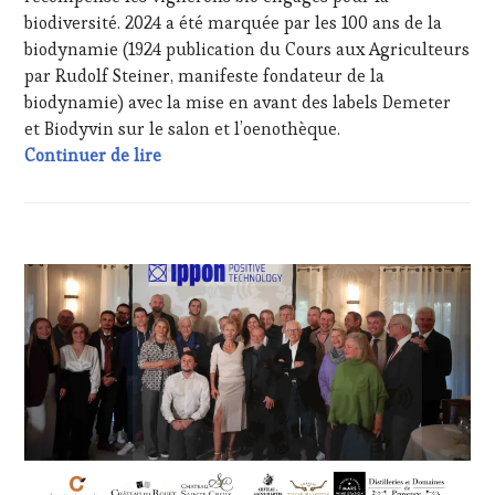
TOURISME
,
biodiversité. 2024 a été marquée par les 100 ans de la
PRODUCTEURS
biodynamie (1924 publication du Cours aux Agriculteurs
TERROIR
,
par Rudolf Steiner, manifeste fondateur de la
PROVENCE
,
biodynamie) avec la mise en avant des labels Demeter
RESTAURATEUR,
et Biodyvin sur le salon et l’oenothèque.
CHEF,
Freestyle œnotouristique : interviews au 
CUISINIER,
Continuer de lire
ŒNOLOGUE,
SOMMELIER
,
SAINTE-
VICTOIRE
,
ACTUALITÉS
,
SALONS
CLUB
INTERNATIONAUX
,
:
SPOT
WINE
BY
,
TASTING
TASTING
VOUCHER
,
MOVIE
,
CORSICA
,
VAR
,
CÔTES-
VIGNOBLES
,
DE-
WINE
PROVENCE
,
TASTING
CULTURAL
VOUCHER
,