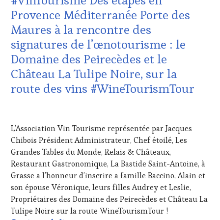
#VinTourisme Des étapes en
EDITION
LES
Provence Méditerranée Porte des
CLÉS
Maures à la rencontre des
DU
VIN
signatures de l’œnotourisme : le
ET
Domaine des Peirecèdes et le
DE
LA
Château La Tulipe Noire, sur la
HAUTE
route des vins #WineTourismTour
GASTRONOMIE
FRANÇAISE
,
INVITATIONS
8
&
JUIN
L’Association Vin Tourisme représentée par Jacques
DÉGUSTATIONS,
2024
WINE
Chibois Président Administrateur, Chef étoilé, Les
TASTING
,
Grandes Tables du Monde, Relais & Châteaux,
MASTERCLASS
,
Restaurant Gastronomique, La Bastide Saint-Antoine, à
MÉDIAS,
Grasse a l’honneur d’inscrire a famille Baccino, Alain et
PRESSE
son épouse Véronique, leurs filles Audrey et Leslie,
ÉCRITE,
RADIO,
Propriétaires des Domaine des Peirecèdes et Château La
TV,
Tulipe Noire sur la route WineTourismTour !
WEB
,