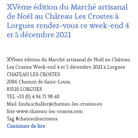
PROVENCE
,
INVITATIONS
XVème édition du Marché artisanal
RESTAURATEUR,
&
CHEF,
DÉGUSTATIONS,
de Noël au Château Les Crostes à
CUISINIER,
WINE
Lorgues rendez-vous ce week-end 4
ŒNOLOGUE,
TASTING
,
SOMMELIER
,
MÉDIAS,
et 5 décembre 2021
SAINTE-
PRESSE
VICTOIRE
,
ÉCRITE,
27
SALONS
RADIO,
NOVEMBRE
INTERNATIONAUX
,
TV,
XVème édition du Marché artisanal de Noël au Château
2021
SPOT
WEB
,
Les Crostes Week-end 4 et 5 décembre 2021 à Lorgues
BY
,
OENOTOURISME
,
CHATEAU LES CROSTES
TASTING
PARTENAIRES
MOVIE
,
VIN
2086 Chemin de Saint-Louis,
VAR
,
TOURISME
,
83510 LORGUES
VIGNOBLES
,
PRODUCTEURS
TEL +33 (0) 4 94 73 98 40
WINE
TERROIR
,
Mail :linda.schaller@chateau-les-crostes.eu
TASTING
RESTAURATEUR,
Site www.chateau-les-crostes.com
VOUCHER
,
CHEF,
WINE
CUISINIER,
Tag #chateaulescrostes
TOURISM
ŒNOLOGUE,
XVème édition du Marché artisanal de Noë
Continuer de lire
FAME
,
SOMMELIER
,
WINE
VAR
,