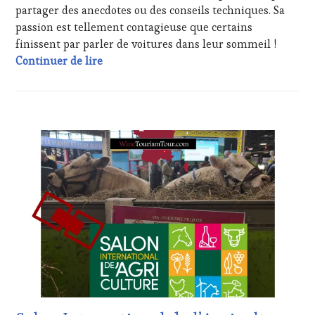
partager des anecdotes ou des conseils techniques. Sa
TOURISM
TOUR
,
passion est tellement contagieuse que certains
WINETASTINGVOUCHER.COM
finissent par parler de voitures dans leur sommeil !
Photothèque Chapeau bas à Matthieu Savat
Continuer de lire
ACTUALITÉS
,
CLUB
:
WINE
TASTING
VOUCHER
,
CORSICA
,
CÔTES-
DE-
PROVENCE
,
DOMAINE
VITICOLE,
ADHÉRENT,
VIN