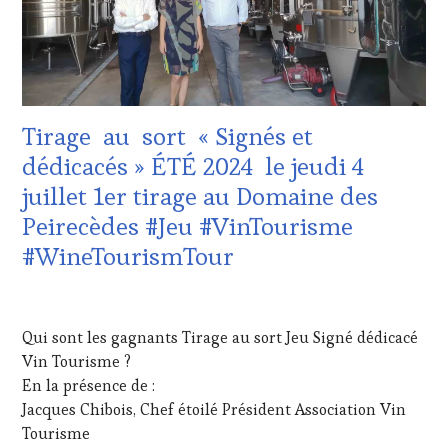
VITICOLE,
ADHÉRENT,
VIN
TOURISME
,
JEU
,
NON
Tirage au sort « Signés et
CLASSÉ
,
PROVENCE
,
dédicacés » ÉTÉ 2024 le jeudi 4
SPOT
juillet 1er tirage au Domaine des
BY
,
TASTING
Peirecèdes #Jeu #VinTourisme
MOVIE
,
#WineTourismTour
VAR
,
WINE
TASTING
7
VOUCHER
,
JUILLET
Qui sont les gagnants Tirage au sort Jeu Signé dédicacé
WINE
2024
TOURISM
Vin Tourisme ?
TOUR
En la présence de :
MOVIE
,
Jacques Chibois, Chef étoilé Président Association Vin
WINETASTINGVOUCHER.COM
Tourisme