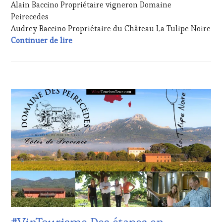
Alain Baccino Propriétaire vigneron Domaine
Peirecedes
Audrey Baccino Propriétaire du Château La Tulipe Noire
Tirage au sort « Signés et dédicacés » É
Continuer de lire
ACTUALITÉS
,
CLUB
:
WINE
TASTING
VOUCHER
,
CÔTES-
DE-
PROVENCE
,
DOMAINE
VITICOLE,
ADHÉRENT,
VIN
TOURISME
,