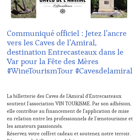
TASTING
VOUCHER
,
CÔTES-
DE-
PROVENCE
,
Communiqué officiel : Jetez l’ancre
CULTURAL
GUEST
,
vers les Caves de l’Amiral,
DOMAINE
destination Entrecasteaux dans le
VITICOLE,
ADHÉRENT,
Var pour la Fête des Mères
VIN
#WineTourismTour #Cavesdelamiral
TOURISME
,
EDITION
LES
26
CLÉS
MAI
La billetterie des Caves de l’Amiral d’Entrecasteaux
DU
2026
VIN
soutient l’association VIN TOURISME. Par son adhésion,
ET
elle contribue au financement de l’application de mise
DE
en relation entre les professionnels de l’œnotourisme et
LA
les amateurs passionnés.
HAUTE
Réservez votre coffret cadeau et soutenez notre terroir.
GASTRONOMIE
FRANÇAISE
,