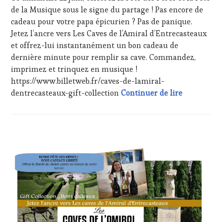
WEB
,
de la Musique sous le signe du partage ! Pas encore de
OENOTOURISME
,
cadeau pour votre papa épicurien ? Pas de panique.
PARTENAIRES
Jetez l’ancre vers Les Caves de l’Amiral d’Entrecasteaux
VIN
et offrez-lui instantanément un bon cadeau de
TOURISME
,
dernière minute pour remplir sa cave. Commandez,
PRODUCTEURS
TERROIR
,
imprimez et trinquez en musique !
TASTING
https://www.billetweb.fr/caves-de-lamiral-
MOVIE
,
Dimanche 21
dentrecasteaux-gift-collection
Continuer de lire
VAR
,
VIGNOBLES
,
WINE
TOURISM
FAME
,
ACTUALITÉS
,
WINE
CHALLENGE
TOURISM
HORS
TOUR
,
ZONE
WINE
DE
TOURISM
CONFORT
,
TOUR
CLUB
MOVIE
,
:
WINETASTINGVOUCHER.COM
WINE