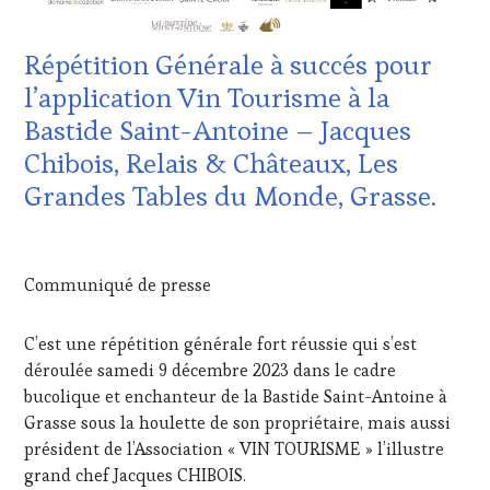
GUEST
,
WINE
DOMAINE
TOURISM
VITICOLE,
FAME
,
Répétition Générale à succés pour
ADHÉRENT,
WINE
VIN
l’application Vin Tourisme à la
TOURISM
TOURISME
,
TOUR
,
Bastide Saint-Antoine – Jacques
EDITION
WINE
LES
Chibois, Relais & Châteaux, Les
TOURISM
CLÉS
TOUR
Grandes Tables du Monde, Grasse.
DU
MOVIE
,
VIN
WINETASTINGVOUCHER.COM
ET
16
DE
DÉCEMBRE
Communiqué de presse
LA
2023
HAUTE
GASTRONOMIE
C’est une répétition générale fort réussie qui s’est
FRANÇAISE
,
déroulée samedi 9 décembre 2023 dans le cadre
FAMOUS
HOST
,
bucolique et enchanteur de la Bastide Saint-Antoine à
GUEST
,
Grasse sous la houlette de son propriétaire, mais aussi
INVITATIONS
président de l’Association « VIN TOURISME » l’illustre
&
grand chef Jacques CHIBOIS.
DÉGUSTATIONS,