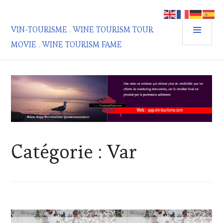
Aller
au
MEN
contenu
VIN-TOURISME . WINE TOURISM TOUR
PRIN
principal
MOVIE . WINE TOURISM FAME
Catégorie :
Var
ACTUALITÉS
,
CLUB