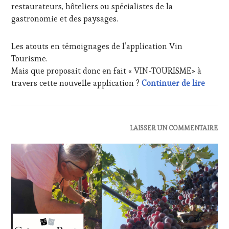
VICTOIRE
,
restaurateurs, hôteliers ou spécialistes de la
SALONS
gastronomie et des paysages.
INTERNATIONAUX
,
SPOT
BY
,
Les atouts en témoignages de l’application Vin
TASTING
Tourisme.
MOVIE
,
Mais que proposait donc en fait « VIN-TOURISME» à
VAR
,
Répéti
travers cette nouvelle application ?
Continuer de lire
VIGNOBLES
,
WINE
TASTING
VOUCHER
,
WINE
ACTUALITÉS
,
LAISSER UN COMMENTAIRE
TOURISM
CLUB
FAME
,
:
WINE
WINE
TOURISM
TASTING
TOUR
,
VOUCHER
,
WINE
CÔTES-
TOURISM
DE-
TOUR
PROVENCE
,
MOVIE
,
DOMAINE
WINETASTINGVOUCHER.COM