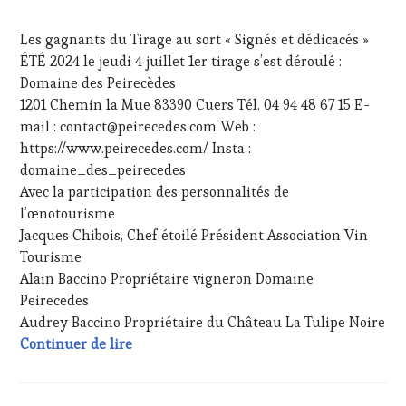
TASTING
&
MOVIE
,
DÉGUSTATIONS,
Les gagnants du Tirage au sort « Signés et dédicacés »
VAR
,
WINE
VIGNOBLES
,
ÉTÉ 2024 le jeudi 4 juillet 1er tirage s’est déroulé :
TASTING
,
WINE
Domaine des Peirecèdes
JEU
,
TASTING
LIVE
1201 Chemin la Mue 83390 Cuers Tél. 04 94 48 67 15 E-
VOUCHER
,
STREAMING
,
mail : contact@peirecedes.com Web :
WINE
MASTERCLASS
,
https://www.peirecedes.com/ Insta :
TOURISM
MÉDIAS,
FAME
,
domaine_des_peirecedes
PRESSE
WINE
Avec la participation des personnalités de
ÉCRITE,
TOURISM
RADIO,
l’œnotourisme
TOUR
,
TV,
Jacques Chibois, Chef étoilé Président Association Vin
WINE
WEB
,
Tourisme
TOURISM
OENOTOURISME
,
TOUR
Alain Baccino Propriétaire vigneron Domaine
PARTENAIRES
MOVIE
,
Peirecedes
VIN
WINETASTINGVOUCHER.COM
TOURISME
,
Audrey Baccino Propriétaire du Château La Tulipe Noire
PRODUCTEURS
Résultats Jeux #VinTourisme « Signés et d
Continuer de lire
TERROIR
,
PROVENCE
,
RESTAURATEUR,