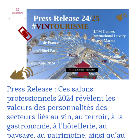
ACTUALITÉS
,
TV,
CHALLENGE
WEB
,
HORS
OENOTOURISME
,
ZONE
PARTENAIRES
DE
VIN
CONFORT
,
TOURISME
,
CLUB
PRODUCTEURS
:
TERROIR
,
WINE
RESTAURATEUR,
TASTING
CHEF,
VOUCHER
,
CUISINIER,
CORSICA
,
ŒNOLOGUE,
CULTURAL
SOMMELIER
,
GUEST
,
SALONS
Press Release : Ces salons
DOMAINE
INTERNATIONAUX
,
VITICOLE,
professionnels 2024 révèlent les
SPOT
ADHÉRENT,
BY
,
valeurs des personnalités des
VIN
VAR
,
TOURISME
,
secteurs liés au vin, au terroir, à la
VIGNOBLES
,
EDITION
WINE
gastronomie, à l’hôtellerie, au
LES
TASTING
CLÉS
paysage, au patrimoine, ainsi qu’au
VOUCHER
,