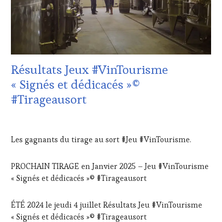
DE-
RADIO,
PROVENCE
,
TV,
CULTURAL
WEB
,
GUEST
,
OENOTOURISME
,
DOMAINE
PALETTE
,
VITICOLE,
PARTENAIRES
ADHÉRENT,
VIN
Résultats Jeux #VinTourisme
VIN
TOURISME
,
TOURISME
,
« Signés et dédicacés »©
PRODUCTEURS
EDITION
TERROIR
,
#Tirageausort
LES
PROVENCE
,
CLÉS
RESTAURATEUR,
DU
2
CHEF,
VIN
DÉCEMBRE
CUISINIER,
Les gagnants du tirage au sort #Jeu #VinTourisme.
ET
2024
ŒNOLOGUE,
DE
SOMMELIER
,
LA
SAINTE-
PROCHAIN TIRAGE en Janvier 2025 – Jeu #VinTourisme
HAUTE
VICTOIRE
,
« Signés et dédicacés »© #Tirageausort
GASTRONOMIE
SALONS
FRANÇAISE
,
INTERNATIONAUX
,
FAMOUS
ÉTÉ 2024 le jeudi 4 juillet Résultats Jeu #VinTourisme
SPOT
HOST
,
BY
,
« Signés et dédicacés »© #Tirageausort
INVITATIONS