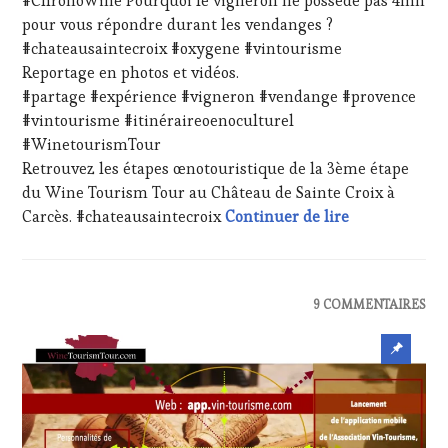
#ChronoWine Pourquoi le vigneron ne possède pas 4mn
WINE
2022
HAUTE
pour vous répondre durant les vendanges ?
TOURISM
GASTRONOMIE
TOUR
#chateausaintecroix #oxygene #vintourisme
FRANÇAISE
,
MOVIE
,
FAMOUS
Reportage en photos et vidéos.
WINETASTINGVOUCHER.COM
HOST
,
#partage #expérience #vigneron #vendange #provence
GUEST
,
#vintourisme #itinéraireoenoculturel
INVITATIONS
#WinetourismTour
&
Retrouvez les étapes œnotouristique de la 3ème étape
DÉGUSTATIONS,
WINE
du Wine Tourism Tour au Château de Sainte Croix à
TASTING
,
Témoignage en
Carcès. #chateausaintecroix
Continuer de lire
MÉDIAS,
PRESSE
ÉCRITE,
RADIO,
ACTUALITÉS
,
9 COMMENTAIRES
TV,
CLUB
WEB
,
:
Article
OENOTOURISME
,
WINE
PARTENAIRES
mis
TASTING
VIN
VOUCHER
,
en
TOURISME
,
CORSICA
,
PRODUCTEURS
avant
CÔTES-