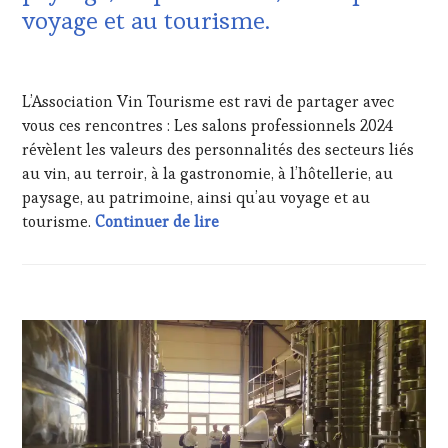
DU
WINE
voyage et au tourisme.
VIN
TOURISM
ET
FAME
,
DE
13
WINE
LA
JANVIER
TOURISM
L’Association Vin Tourisme est ravi de partager avec
HAUTE
2025
TOUR
,
GASTRONOMIE
vous ces rencontres : Les salons professionnels 2024
WINETASTINGVOUCHER.COM
FRANÇAISE
,
révèlent les valeurs des personnalités des secteurs liés
FAMOUS
au vin, au terroir, à la gastronomie, à l’hôtellerie, au
HOST
,
paysage, au patrimoine, ainsi qu’au voyage et au
GUEST
,
Press Release : Ces salons profes
tourisme.
Continuer de lire
INVITATIONS
&
DÉGUSTATIONS,
WINE
TASTING
,
ACTUALITÉS
,
JEU
,
CLUB
LIVE
:
STREAMING
,
WINE
MASTERCLASS
,
TASTING
MÉDIAS,
VOUCHER
,
PRESSE
CÔTES-
ÉCRITE,