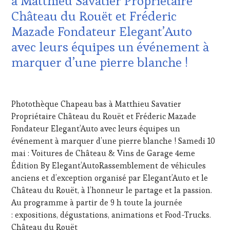
à Matthieu Savatier Propriétaire
INTERNATIONAUX
,
CLÉS
Château du Rouët et Fréderic
TASTING
DU
MOVIE
,
VIN
Mazade Fondateur Elegant’Auto
VAR
,
ET
avec leurs équipes un événement à
VIGNOBLES
,
DE
WINE
LA
marquer d’une pierre blanche !
TASTING
HAUTE
VOUCHER
,
GASTRONOMIE
20
WINE
FRANÇAISE
,
MAI
TOURISM
INVITATIONS
Photothèque Chapeau bas à Matthieu Savatier
2025
FAME
,
&
Propriétaire Château du Rouët et Fréderic Mazade
WINE
DÉGUSTATIONS,
Fondateur Elegant’Auto avec leurs équipes un
TOURISM
WINE
TOUR
,
TASTING
,
événement à marquer d’une pierre blanche ! Samedi 10
WINE
LIVE
mai : Voitures de Château & Vins de Garage 4eme
TOURISM
STREAMING
,
Édition By Elegant’AutoRassemblement de véhicules
TOUR
MASTERCLASS
,
anciens et d’exception organisé par Elegant’Auto et le
MOVIE
,
MÉDIAS,
Château du Rouët, à l’honneur le partage et la passion.
WINETASTINGVOUCHER.COM
PRESSE
ÉCRITE,
Au programme à partir de 9 h toute la journée
RADIO,
: expositions, dégustations, animations et Food-Trucks.
TV,
Château du Rouët