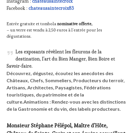
Instagram :
chateausaintecroix
INTERNATIONAUX
,
Facebook :
chateausaintecroix83
SPOT
BY
,
TASTING
Entrée gratuite et tombola
nominative offerte,
MOVIE
,
– un verre est vendu à 2,50 euros à l’entrée pour les
VAR
,
dégustations.
VIGNOBLES
,
WINE
Les exposants révèlent les fleurons de la
TASTING
destination, l’art du Bien Manger, Bien Boire et
VOUCHER
,
WINE
Savoir-faire.
TOURISM
Découvrez, dégustez, écoutez les anecdotes des
FAME
,
Châteaux, Chefs, Sommeliers, Producteurs du terroir,
WINE
Artisans, Architectes, Paysagistes, Fédérations
TOURISM
touristiques, du patrimoine et de la
TOUR
,
WINE
culture.Animations : Rendez-vous avec les distinctions
TOURISM
de la Gastronomie et du vin, des labels producteurs.
TOUR
MOVIE
,
WINETASTINGVOUCHER.COM
Monsieur Stéphane Pélépol, Maître d’Hôte,