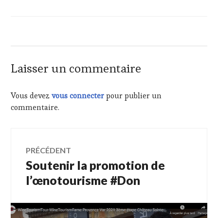
#CAPPROVENCEVERTE
,
#CHATEAULAGORDONNE
,
#CHATEAULESCROSTES
,
#CHATEAUSAINTECROIX83
,
#CHATEAUVIGNELAURE
,
#COEURDUVAR
,
#COEURDUVARTOURISME
,
Laisser un commentaire
#COLLEGECULINAIREDEFRANCE
,
#CÔTESDEPROVENCE
,
#COTESDEPROVENCEPIERREFEU
,
Vous devez
vous connecter
pour publier un
#CUISINE
,
commentaire.
#CUISINIERSDEFRANCE
,
#DISCIPLESESCOFFIERINT
,
#DISCIPLESESCOFFIERINTERNATIONAL
,
Navigation
#DRACENIE.PROVENCE.VERDON.TOURISME
,
#ETOILEMICHELIN
,
PRÉCÉDENT
#FCI_CAVISTE
,
Soutenir la promotion de
Article
de
#JA83
,
précédent :
l’œnotourisme #Don
#JEUNESAGRICULTEURS
,
#JEUNESAGRICULTEURS83
,
l’article
#JEUNESAGRICULTEURSDUVAR
,
#JOURNALDESPALACES
,
#LAGORDONNE
,