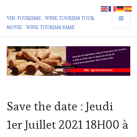
Aller
au
MEN
contenu
VIN-TOURISME . WINE TOURISM TOUR
PRIN
principal
MOVIE . WINE TOURISM FAME
ACTUALITÉS
,
Save the date : Jeudi
CLUB
:
WINE
1er Juillet 2021 18H00 à
TASTING
VOUCHER
,
CÔTES-