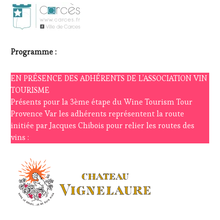
Programme :
EN PRÉSENCE DES ADHÉRENTS DE L’ASSOCIATION VIN
TOURISME
Présents pour la 3ème étape du Wine Tourism Tour
Provence Var les adhérents représentent la route
initiée par Jacques Chibois pour relier les routes des
vins :