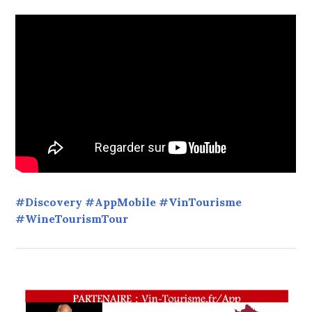
#Discovery #AppMobile #VinTourisme
#WineTourismTour