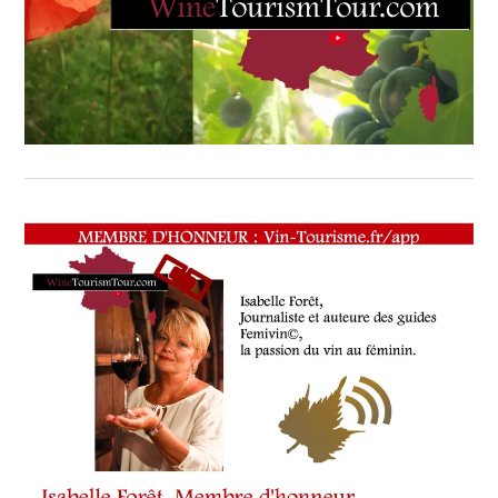
GASTRONOMIE
,
LESGRANDESTABLESDUMONDE
,
LGTDM
,
LORGUES
,
MAITRESRESTAURATEURS
,
PROVENCE
,
VAR
,
VIGNELAURE
,
VISITVAR