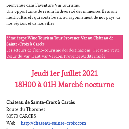
TASTING
,
Bienvenue dans l’aventure Vin Tourisme,
LIVE
Une opportunité de réunir la diversité des immenses fleurons
STREAMING
,
multiculturels qui contribuent au rayonnement de nos pays, de
MASTERCLASS
,
nos régions et de nos villes.
MÉDIAS,
PRESSE
ÉCRITE,
3ème étape Wine Tourism Tour Provence Var au Château de
RADIO,
Sainte-Croix à Carcès
TV,
Les acteurs de l’œno-tourisme des destinations : Provence verte,
WEB
,
Cœur du Var, Haut Var Verdon, Provence Méditerranée
OENOTOURISME
,
PARTENAIRES
VIN
Jeudi 1er Juillet 2021
TOURISME
,
18H00 à 01H Marché nocturne
PRODUCTEURS
TERROIR
,
PROVENCE
,
RESTAURATEUR,
Château de Sainte-Croix à Carcès
CHEF,
Route du Thoronet
CUISINIER,
83570 CARCES
ŒNOLOGUE,
Web . :
http://chateau-sainte-croix.com
SOMMELIER
,
SALONS