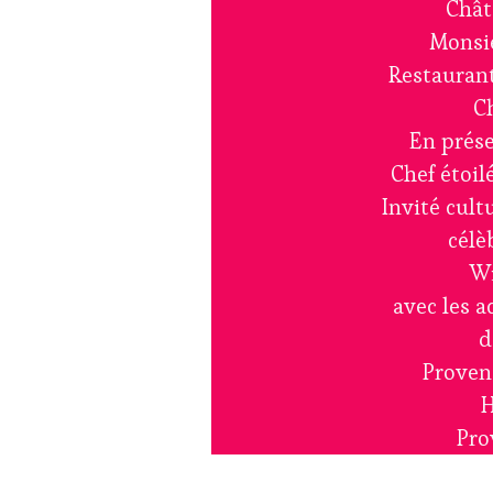
Chât
Monsie
Restaurant
C
En prése
Chef étoil
Invité cultu
célè
Wi
avec les 
d
Proven
H
Pro