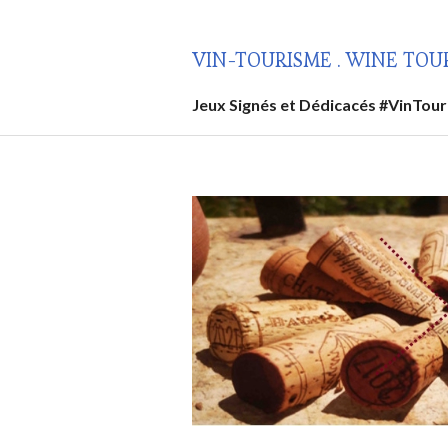
Aller
au
VIN-TOURISME . WINE TOU
contenu
principal
Jeux Signés et Dédicacés #VinTou