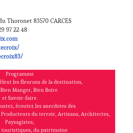
 du Thoronet 83570 CARCES
29 97 22 48
oix.com
ecroix/
croix83/
Programme
lent les fleurons de la destination,
u Bien Manger, Bien Boire
et Savoir-faire.
ustez, écoutez les anecdotes des
Producteurs du terroir, Artisans, Architectes,
Paysagistes,
 touristiques, du patrimoine