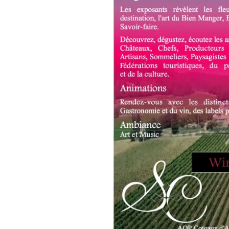
TV,
WEB
,
OENOTOURISME
,
PARTENAIRES
VIN
TOURISME
,
PRODUCTEURS
TERROIR
,
PROVENCE
,
RESTAURATEUR,
CHEF,
CUISINIER,
ŒNOLOGUE,
SOMMELIER
,
SALONS
INTERNATIONAUX
,
SPOT
BY
,
TASTING
MOVIE
,
VAR
,
VIGNOBLES
,
WINE