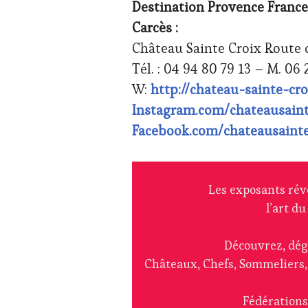
Destination Provence France
Carcès :
Château Sainte Croix Route
Tél. : 04 94 80 79 13 – M. 06 
W:
http://chateau-sainte-cr
Instagram.com/chateausaint
Facebook.com/chateausainte
Les exposants révè
l’art d
Découvrez, dég
Châteaux, Chefs, Sommeliers, 
Fédérations