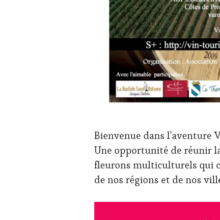
TASTING
VOUCHER
,
WINE
TOURISM
FAME
,
WINE
TOURISM
TOUR
,
WINE
TOURISM
TOUR
MOVIE
,
WINETASTINGVOUCHER.COM
Bienvenue dans l’aventure 
Une opportunité de réunir l
fleurons multiculturels qui
de nos régions et de nos vill