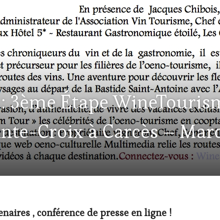
21 : 3ème Étape WineTouri
inte-Croix à Carcès – Mar
naires , conférence de presse en ligne !