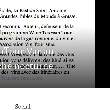
smTour Var au
ché nocturne
Social