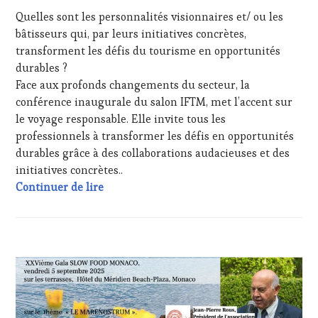
PRODUCTEURS
Quelles sont les personnalités visionnaires et/ ou les
TERROIR
,
RESTAURATEUR,
bâtisseurs qui, par leurs initiatives concrètes,
CHEF,
transforment les défis du tourisme en opportunités
CUISINIER,
durables ?
ŒNOLOGUE,
Face aux profonds changements du secteur, la
SOMMELIER
,
conférence inaugurale du salon IFTM, met l’accent sur
SALONS
INTERNATIONAUX
,
le voyage responsable. Elle invite tous les
TASTING
professionnels à transformer les défis en opportunités
MOVIE
,
durables grâce à des collaborations audacieuses et des
VIGNOBLES
,
initiatives concrètes..
WINE
Save the date du 23/9/2025 au 25/9/2025
Continuer de lire
TASTING
VOUCHER
,
WINE
TOURISM
FAME
,
ACTUALITÉS
,
WINE
CLUB
TOURISM
:
TOUR
,
WINE
WINE
TASTING
TOURISM