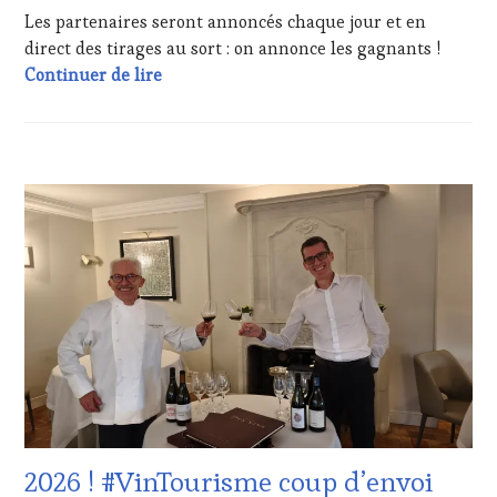
Les partenaires seront annoncés chaque jour et en
WINE
TOURISM
direct des tirages au sort : on annonce les gagnants !
FAME
,
#VinTourisme : Salon International de l’Ag
Continuer de lire
WINE
TOURISM
TOUR
,
WINETASTINGVOUCHER.COM
ACTUALITÉS
,
CHALLENGE
HORS
ZONE
DE
CONFORT
,
CLUB
:
WINE
TASTING
VOUCHER
,
CÔTES-
DE-
PROVENCE
,
2026 ! #VinTourisme coup d’envoi
EDITION