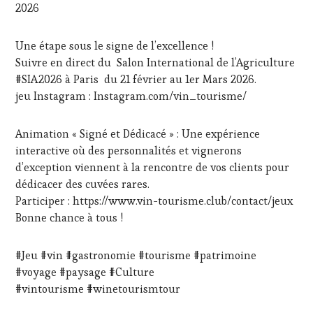
JEU
,
2026
MÉDIAS,
PRESSE
Une étape sous le signe de l’excellence !
ÉCRITE,
RADIO,
Suivre en direct du Salon International de l’Agriculture
TV,
#SIA2026 à Paris du 21 février au 1er Mars 2026.
WEB
,
jeu Instagram : Instagram.com/vin_tourisme/
OENOTOURISME
,
PARTENAIRES
VIN
Animation « Signé et Dédicacé » : Une expérience
TOURISME
,
interactive où des personnalités et vignerons
PRODUCTEURS
d’exception viennent à la rencontre de vos clients pour
TERROIR
,
dédicacer des cuvées rares.
RESTAURATEUR,
Participer : https://www.vin-tourisme.club/contact/jeux
CHEF,
CUISINIER,
Bonne chance à tous !
ŒNOLOGUE,
SOMMELIER
,
#Jeu #vin #gastronomie #tourisme #patrimoine
SALONS
INTERNATIONAUX
,
#voyage #paysage #Culture
WINE
#vintourisme #winetourismtour
TASTING
VOUCHER
,