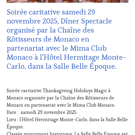
&
MOVIE
,
DÉGUSTATIONS,
Soirée caritative samedi 29
WINETASTINGVOUCHER.COM
WINE
TASTING
,
novembre 2025, Dîner Spectacle
MÉDIAS,
organisé par la Chaîne des
PRESSE
ÉCRITE,
Rôtisseurs de Monaco en
RADIO,
partenariat avec le Mima Club
TV,
WEB
,
Monaco à l’Hôtel Hermitage Monte-
OENOTOURISME
,
Carlo, dans la Salle Belle Époque.
PARTENAIRES
VIN
TOURISME
,
20
RESTAURATEUR,
NOVEMBRE
Soirée caritative Thanksgiving Holidays Magic à
CHEF,
2025
CUISINIER,
Monaco organisée par la Chaîne des Rôtisseurs de
ŒNOLOGUE,
Monaco en partenariat avec le Mima Club Monaco.
SOMMELIER
,
Date : samedi 29 novembre 2025
SALONS
Lieu : l’Hôtel Hermitage Monte-Carlo, dans la Salle Belle
INTERNATIONAUX
,
Époque.
VIGNOBLES
,
WINE
Classée monument historique, La Salle Belle Epoque est