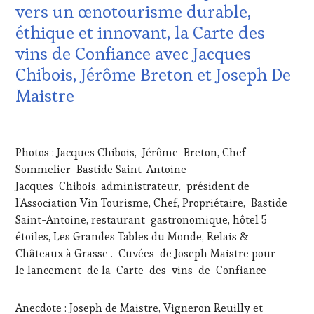
LES
vers un œnotourisme durable,
CLÉS
éthique et innovant, la Carte des
DU
VIN
vins de Confiance avec Jacques
ET
Chibois, Jérôme Breton et Joseph De
DE
LA
Maistre
HAUTE
GASTRONOMIE
26
FRANÇAISE
,
JANVIER
INVITATIONS
Photos : Jacques Chibois, Jérôme Breton, Chef
2026
&
Sommelier Bastide Saint-Antoine
DÉGUSTATIONS,
Jacques Chibois, administrateur, président de
WINE
TASTING
,
l’Association Vin Tourisme, Chef, Propriétaire, Bastide
JEU
,
Saint-Antoine, restaurant gastronomique, hôtel 5
MASTERCLASS
,
étoiles, Les Grandes Tables du Monde, Relais &
MÉDIAS,
Châteaux à Grasse . Cuvées de Joseph Maistre pour
PRESSE
le lancement de la Carte des vins de Confiance
ÉCRITE,
RADIO,
TV,
Anecdote : Joseph de Maistre, Vigneron Reuilly et
WEB
,