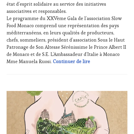
état d’esprit solidaire au service des initiatives
DÉGUSTATIONS,
WINE
associatives et responsables.
TASTING
,
Le programme du XXVème Gala de l’association Slow
JEU
,
Food Monaco comprend une représentation des pays
LIVE
méditerranéens, en leurs qualités de producteurs,
STREAMING
,
chefs, sommeliers, président d’association Sous le Haut
MÉDIAS,
PRESSE
Patronage de Son Altesse Sérénissime le Prince Albert II
ÉCRITE,
de Monaco et de S.E. L’Ambassadeur d’Italie à Monaco
RADIO,
Save the date : ven
Mme Manuela Ruosi.
Continuer de lire
TV,
WEB
,
OENOTOURISME
,
PARTENAIRES
ACTUALITÉS
,
VIN
CLUB
TOURISME
,
:
PRODUCTEURS
WINE
TERROIR
,
TASTING
RESTAURATEUR,
VOUCHER
,
CHEF,
DOMAINE
CUISINIER,
VITICOLE,
ŒNOLOGUE,