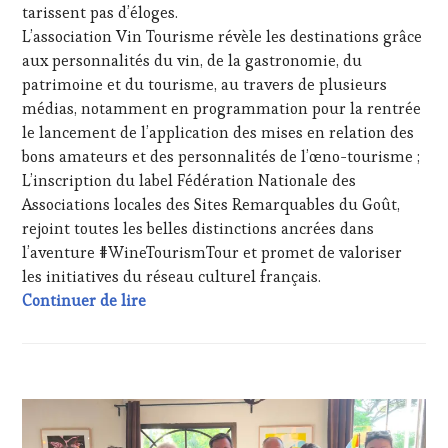
VIN
tarissent pas d’éloges.
TOURISME
,
L’association Vin Tourisme révèle les destinations grâce
PRODUCTEURS
aux personnalités du vin, de la gastronomie, du
TERROIR
,
patrimoine et du tourisme, au travers de plusieurs
RESTAURATEUR,
CHEF,
médias, notamment en programmation pour la rentrée
CUISINIER,
le lancement de l’application des mises en relation des
ŒNOLOGUE,
bons amateurs et des personnalités de l’œno-tourisme ;
SOMMELIER
,
L’inscription du label Fédération Nationale des
VIGNOBLES
,
Associations locales des Sites Remarquables du Goût,
WINE
TASTING
rejoint toutes les belles distinctions ancrées dans
VOUCHER
,
l’aventure #WineTourismTour et promet de valoriser
WINE
les initiatives du réseau culturel français.
TOURISM
C’est une excellente nouvelle ! La Fédér
Continuer de lire
FAME
,
WINE
TOURISM
TOUR
,
WINETASTINGVOUCHER.COM
ACTUALITÉS
,
CHALLENGE
HORS