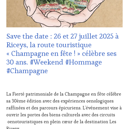
ADHÉRENT,
SOMMELIER
,
VIN
SALONS
TOURISME
,
INTERNATIONAUX
,
EDITION
TASTING
LES
MOVIE
,
CLÉS
VIGNOBLES
,
Save the date : 26 et 27 juillet 2025 à
DU
WINE
VIN
TASTING
Riceys, la route touristique
ET
VOUCHER
,
« Champagne en fête ! » célèbre ses
DE
WINE
LA
TOURISM
30 ans. #Weekend #Hommage
HAUTE
FAME
,
#Champagne
GASTRONOMIE
WINE
FRANÇAISE
,
TOURISM
INVITATIONS
TOUR
,
20
&
WINE
JUILLET
La Fierté patrimoniale de la Champagne en fête célèbre
DÉGUSTATIONS,
TOURISM
2025
WINE
TOUR
sa 30ème édition avec des expériences oenologiques
TASTING
,
MOVIE
,
raffinées et des parcours épicuriens. L’événement vise à
JEU
,
WINETASTINGVOUCHER.COM
ouvrir les portes des biens culturels avec des circuits
MÉDIAS,
oenotouristiques en plein cœur de la destination Les
PRESSE
Riceys.
ÉCRITE,