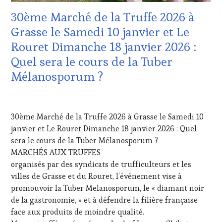
TOURISME
,
30ème Marché de la Truffe 2026 à
EDITION
LES
Grasse le Samedi 10 janvier et Le
CLÉS
Rouret Dimanche 18 janvier 2026 :
DU
VIN
Quel sera le cours de la Tuber
ET
Mélanosporum ?
DE
LA
HAUTE
24
GASTRONOMIE
OCTOBRE
30ème Marché de la Truffe 2026 à Grasse le Samedi 10
FRANÇAISE
,
2025
INVITATIONS
janvier et Le Rouret Dimanche 18 janvier 2026 : Quel
&
sera le cours de la Tuber Mélanosporum ?
DÉGUSTATIONS,
MARCHÉS AUX TRUFFES
WINE
organisés par des syndicats de trufficulteurs et les
TASTING
,
villes de Grasse et du Rouret, l’événement vise à
JEU
,
MASTERCLASS
,
promouvoir la Tuber Melanosporum, le « diamant noir
MÉDIAS,
de la gastronomie, » et à défendre la filière française
PRESSE
face aux produits de moindre qualité.
ÉCRITE,