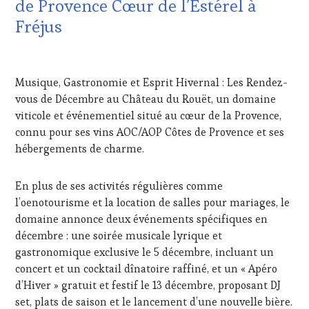
de Provence Cœur de l’Estérel à
LES
CLÉS
Fréjus
DU
VIN
15
ET
NOVEMBRE
DE
Musique, Gastronomie et Esprit Hivernal : Les Rendez-
2025
LA
vous de Décembre au Château du Rouët, un domaine
HAUTE
viticole et événementiel situé au cœur de la Provence,
GASTRONOMIE
FRANÇAISE
,
connu pour ses vins AOC/AOP Côtes de Provence et ses
INVITATIONS
hébergements de charme.
&
DÉGUSTATIONS,
En plus de ses activités régulières comme
WINE
TASTING
,
l’oenotourisme et la location de salles pour mariages, le
JEU
,
domaine annonce deux événements spécifiques en
MASTERCLASS
,
décembre : une soirée musicale lyrique et
MÉDIAS,
gastronomique exclusive le 5 décembre, incluant un
PRESSE
concert et un cocktail dînatoire raffiné, et un « Apéro
ÉCRITE,
RADIO,
d’Hiver » gratuit et festif le 13 décembre, proposant DJ
TV,
set, plats de saison et le lancement d’une nouvelle bière.