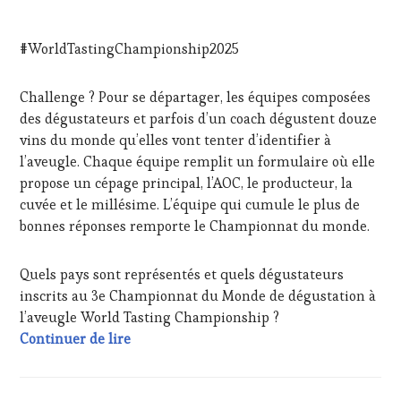
PRESSE
3
ÉCRITE,
OCTOBRE
RADIO,
#WorldTastingChampionship2025
2025
TV,
WEB
,
OENOTOURISME
,
Challenge ? Pour se départager, les équipes composées
PARTENAIRES
des dégustateurs et parfois d’un coach dégustent douze
VIN
vins du monde qu’elles vont tenter d’identifier à
TOURISME
,
l’aveugle. Chaque équipe remplit un formulaire où elle
PRODUCTEURS
propose un cépage principal, l’AOC, le producteur, la
TERROIR
,
RESTAURATEUR,
cuvée et le millésime. L’équipe qui cumule le plus de
CHEF,
bonnes réponses remporte le Championnat du monde.
CUISINIER,
ŒNOLOGUE,
SOMMELIER
,
Quels pays sont représentés et quels dégustateurs
SALONS
inscrits au 3e Championnat du Monde de dégustation à
INTERNATIONAUX
,
l’aveugle World Tasting Championship ?
TASTING
13e Championnat du Monde de dégustation 
Continuer de lire
MOVIE
,
VIGNOBLES
,
WINE
TASTING