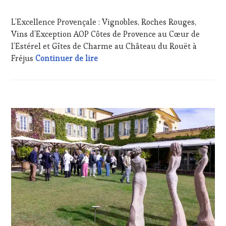
WEB
,
OENOTOURISME
,
PARTENAIRES
L’Excellence Provençale : Vignobles, Roches Rouges,
VIN
Vins d’Exception AOP Côtes de Provence au Cœur de
TOURISME
,
l’Estérel et Gîtes de Charme au Château du Rouët à
PRODUCTEURS
Décembre Enchanté au Château du Ro
Fréjus
Continuer de lire
TERROIR
,
RESTAURATEUR,
CHEF,
CUISINIER,
ŒNOLOGUE,
ACTUALITÉS
,
SOMMELIER
,
CLUB
VIGNOBLES
,
:
WINE
WINE
TASTING
TASTING
VOUCHER
,
VOUCHER
,
WINE
CÔTES-
TOURISM
DE-
FAME
,
PROVENCE
,
WINE
DOMAINE
TOURISM
VITICOLE,
TOUR
,
ADHÉRENT,
WINETASTINGVOUCHER.COM
VIN