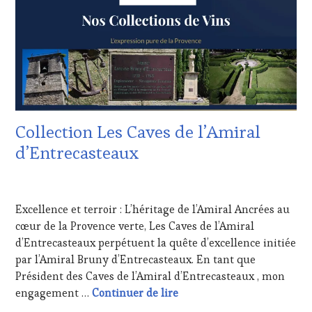
RADIO,
VOUCHER
,
TV,
DOMAINE
WEB
,
VITICOLE,
OENOTOURISME
,
ADHÉRENT,
PARTENAIRES
VIN
VIN
TOURISME
,
TOURISME
,
EDITION
PRODUCTEURS
LES
TERROIR
,
CLÉS
Collection Les Caves de l’Amiral
PROVENCE
,
DU
SALONS
VIN
d’Entrecasteaux
INTERNATIONAUX
,
ET
TASTING
DE
26
MOVIE
,
LA
MAI
VAR
,
HAUTE
Excellence et terroir : L’héritage de l’Amiral Ancrées au
2026
VIGNOBLES
,
GASTRONOMIE
cœur de la Provence verte, Les Caves de l’Amiral
WINE
FRANÇAISE
,
d’Entrecasteaux perpétuent la quête d’excellence initiée
TASTING
INVITATIONS
VOUCHER
,
&
par l’Amiral Bruny d’Entrecasteaux. En tant que
WINE
DÉGUSTATIONS,
Président des Caves de l’Amiral d’Entrecasteaux , mon
TOURISM
WINE
Collection Les Caves de l’
engagement …
Continuer de lire
FAME
,
TASTING
,