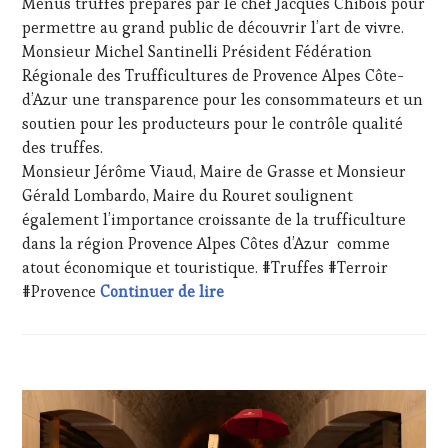
Menus truffés préparés par le chef Jacques Chibois pour
RADIO,
permettre au grand public de découvrir l’art de vivre.
TV,
WEB
,
Monsieur Michel Santinelli Président Fédération
OENOTOURISME
,
Régionale des Trufficultures de Provence Alpes Côte-
PARTENAIRES
d’Azur une transparence pour les consommateurs et un
VIN
soutien pour les producteurs pour le contrôle qualité
TOURISME
,
des truffes.
PRODUCTEURS
TERROIR
,
Monsieur Jérôme Viaud, Maire de Grasse et Monsieur
RESTAURATEUR,
Gérald Lombardo, Maire du Rouret soulignent
CHEF,
également l’importance croissante de la trufficulture
CUISINIER,
dans la région Provence Alpes Côtes d’Azur comme
ŒNOLOGUE,
atout économique et touristique. #Truffes #Terroir
SOMMELIER
,
SALONS
30ème Marché de la Truffe 2026
#Provence
Continuer de lire
INTERNATIONAUX
,
TASTING
MOVIE
,
VIGNOBLES
,
ACTUALITÉS
,
WINE
CHALLENGE
TASTING
HORS
VOUCHER
,
ZONE
WINE