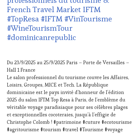
DE
French Travel Market IFTM
LA
HAUTE
#TopResa #IFTM #VinTourisme
GASTRONOMIE
#WineTourismTour
FRANÇAISE
,
INVITATIONS
#dominicanrepublic
&
DÉGUSTATIONS,
19
WINE
SEPTEMBRE
TASTING
,
Du 23/9/2025 au 25/9/2025 Paris – Porte de Versailles –
2025
JEU
,
Hall 1 France
MASTERCLASS
,
Le salon professionnel du tourisme couvre les Affaires,
MÉDIAS,
PRESSE
Loisirs, Groupes, MICE et Tech. La République
ÉCRITE,
dominicaine est le pays invité d’honneur de l’édition
RADIO,
2025 du salon IFTM Top Resa à Paris, de l’emblème du
TV,
véritable voyage paradisiaque pour ses célèbres plages
WEB
,
et exceptionnelles cocoteraies, jusqu’à l’effigie de
OENOTOURISME
,
PARTENAIRES
Christophe Colomb ! #patrimoine #cuture #ecotourisme
VIN
#agritourisme #tourism #travel #Tourisme #voyage
TOURISME
,