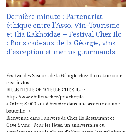
WINE
TOURISME
,
TOURISM
FAMOUS
Dernière minute : Partenariat
TOUR
,
HOST
,
WINE
GUEST
,
éthique entre l’Asso. Vin-Tourisme
TOURISM
INVITATIONS
et Ilia Kakhoidze – Festival Chez Ilo
TOUR
&
MOVIE
,
DÉGUSTATIONS,
: Bons cadeaux de la Géorgie, vins
WINETASTINGVOUCHER.COM
WINE
d’exception et menus gourmands
TASTING
,
MÉDIAS,
PRESSE
20
ÉCRITE,
DÉCEMBRE
Festival des Saveurs de la Géorgie chez Ilo restaurant et
RADIO,
2025
TV,
cave à vins
WEB
,
BILLETTERIE OFFICIELLE CHEZ ILO :
OENOTOURISME
,
https://www.billetweb.fr/pro/chezilo
PARTENAIRES
« Offrez 8 000 ans d’histoire dans une assiette ou une
VIN
bouteille ! »
TOURISME
,
PRODUCTEURS
Bienvenue dans l’univers de Chez Ilo Restaurant et
TERROIR
,
Cave à vins ! Pour les fêtes, un anniversaire ou
RESTAURATEUR,