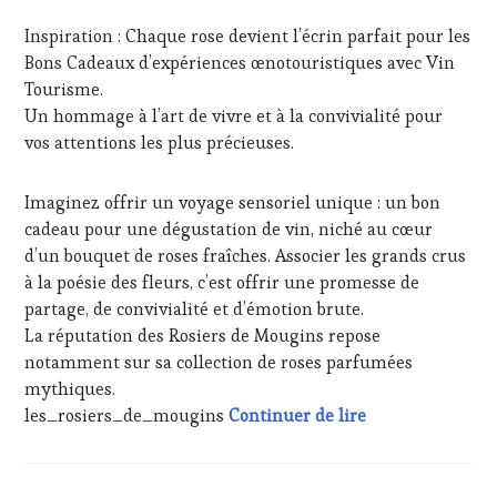
VIN
VIGNOBLES
,
MAI
Inspiration : Chaque rose devient l’écrin parfait pour les
ET
WINE
2026
DE
TASTING
Bons Cadeaux d’expériences œnotouristiques avec Vin
LA
VOUCHER
,
Tourisme.
HAUTE
WINE
Un hommage à l’art de vivre et à la convivialité pour
GASTRONOMIE
TOURISM
vos attentions les plus précieuses.
FRANÇAISE
,
FAME
,
FAMOUS
WINE
HOST
,
TOURISM
Imaginez offrir un voyage sensoriel unique : un bon
GUEST
,
TOUR
,
cadeau pour une dégustation de vin, niché au cœur
INVITATIONS
WINETASTINGVOUCHER.COM
d’un bouquet de roses fraîches. Associer les grands crus
&
DÉGUSTATIONS,
à la poésie des fleurs, c’est offrir une promesse de
WINE
partage, de convivialité et d’émotion brute.
TASTING
,
La réputation des Rosiers de Mougins repose
JEU
,
notamment sur sa collection de roses parfumées
MÉDIAS,
mythiques.
PRESSE
Hommage à l’art 
ÉCRITE,
les_rosiers_de_mougins
Continuer de lire
RADIO,
TV,
WEB
,