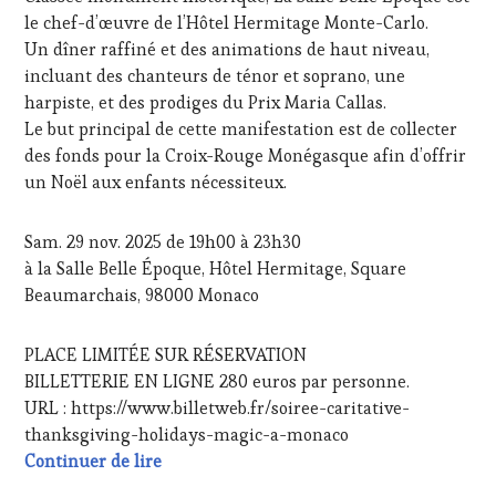
TASTING
le chef-d’œuvre de l’Hôtel Hermitage Monte-Carlo.
VOUCHER
,
Un dîner raffiné et des animations de haut niveau,
WINE
incluant des chanteurs de ténor et soprano, une
TOURISM
harpiste, et des prodiges du Prix Maria Callas.
FAME
,
WINE
Le but principal de cette manifestation est de collecter
TOURISM
des fonds pour la Croix-Rouge Monégasque afin d’offrir
TOUR
,
un Noël aux enfants nécessiteux.
WINETASTINGVOUCHER.COM
Sam. 29 nov. 2025 de 19h00 à 23h30
à la Salle Belle Époque, Hôtel Hermitage, Square
Beaumarchais, 98000 Monaco
PLACE LIMITÉE SUR RÉSERVATION
BILLETTERIE EN LIGNE 280 euros par personne.
URL : https://www.billetweb.fr/soiree-caritative-
thanksgiving-holidays-magic-a-monaco
Soirée caritative samedi 29 novembre 2025
Continuer de lire