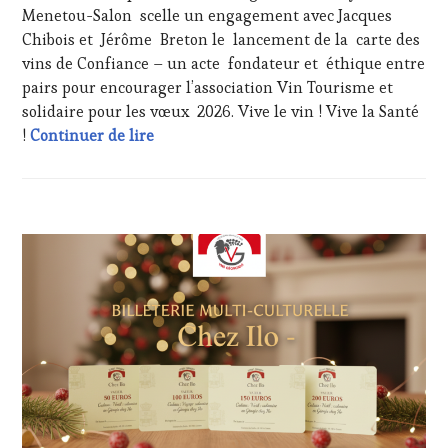
Menetou-Salon scelle un engagement avec Jacques
OENOTOURISME
,
Chibois et Jérôme Breton le lancement de la carte des
PARTENAIRES
VIN
vins de Confiance – un acte fondateur et éthique entre
TOURISME
,
pairs pour encourager l’association Vin Tourisme et
PRODUCTEURS
solidaire pour les vœux 2026. Vive le vin ! Vive la Santé
TERROIR
,
2026 ! #VinTourisme coup d’envoi vers un
!
Continuer de lire
RESTAURATEUR,
CHEF,
CUISINIER,
ŒNOLOGUE,
SOMMELIER
,
ACTUALITÉS
,
SALONS
CLUB
INTERNATIONAUX
,
:
TASTING
WINE
MOVIE
,
TASTING
VIGNOBLES
,
VOUCHER
,
WINE
CULTURAL
TASTING
GUEST
,
VOUCHER
,
DOMAINE
WINE
VITICOLE,
TOURISM
ADHÉRENT,
FAME
,
VIN