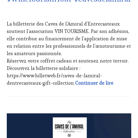
EDITION
LES
26
CLÉS
MAI
La billetterie des Caves de l’Amiral d’Entrecasteaux
DU
2026
VIN
soutient l’association VIN TOURISME. Par son adhésion,
ET
elle contribue au financement de l’application de mise
DE
en relation entre les professionnels de l’œnotourisme et
LA
les amateurs passionnés.
HAUTE
Réservez votre coffret cadeau et soutenez notre terroir.
GASTRONOMIE
FRANÇAISE
,
Découvrez la billetterie solidaire :
FAMOUS
https://www.billetweb.fr/caves-de-lamiral-
HOST
,
Communiqué 
dentrecasteaux-gift-collection
Continuer de lire
GUEST
,
INVITATIONS
&
DÉGUSTATIONS,
WINE
ACTUALITÉS
,
TASTING
,
CLUB
MÉDIAS,
:
PRESSE
WINE
ÉCRITE,
TASTING