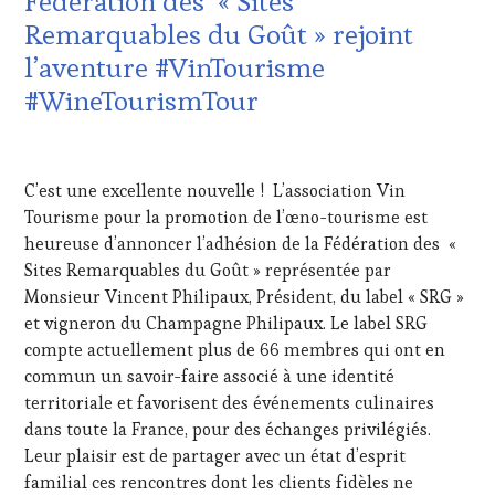
Fédération des « Sites
FAME
,
CLÉS
Remarquables du Goût » rejoint
WINE
DU
TOURISM
VIN
l’aventure #VinTourisme
TOUR
,
ET
#WineTourismTour
WINE
DE
TOURISM
LA
TOUR
HAUTE
20
MOVIE
,
GASTRONOMIE
JUILLET
WINETASTINGVOUCHER.COM
C’est une excellente nouvelle ! L’association Vin
FRANÇAISE
,
2025
INVITATIONS
Tourisme pour la promotion de l’œno-tourisme est
&
heureuse d’annoncer l’adhésion de la Fédération des «
DÉGUSTATIONS,
Sites Remarquables du Goût » représentée par
WINE
Monsieur Vincent Philipaux, Président, du label « SRG »
TASTING
,
et vigneron du Champagne Philipaux. Le label SRG
MÉDIAS,
PRESSE
compte actuellement plus de 66 membres qui ont en
ÉCRITE,
commun un savoir-faire associé à une identité
RADIO,
territoriale et favorisent des événements culinaires
TV,
dans toute la France, pour des échanges privilégiés.
WEB
,
Leur plaisir est de partager avec un état d’esprit
OENOTOURISME
,
PARTENAIRES
familial ces rencontres dont les clients fidèles ne