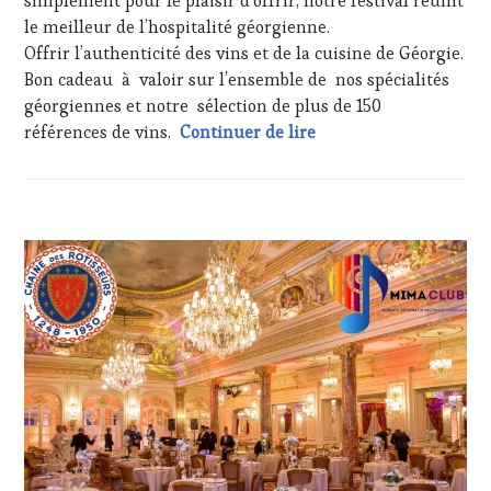
simplement pour le plaisir d’offrir, notre festival réunit
CHEF,
le meilleur de l’hospitalité géorgienne.
CUISINIER,
Offrir l’authenticité des vins et de la cuisine de Géorgie.
ŒNOLOGUE,
SOMMELIER
,
Bon cadeau à valoir sur l’ensemble de nos spécialités
SALONS
géorgiennes et notre sélection de plus de 150
INTERNATIONAUX
,
Dernière minute : Part
références de vins.
Continuer de lire
SPOT
BY
,
TASTING
MOVIE
,
VIGNOBLES
,
ACTUALITÉS
,
WINE
CLUB
TASTING
:
VOUCHER
,
WINE
WINE
TASTING
TOURISM
VOUCHER
,
FAME
,
DOMAINE
WINE
VITICOLE,
TOURISM
ADHÉRENT,
TOUR
,
VIN
WINE
TOURISME
,
TOURISM
INVITATIONS
TOUR