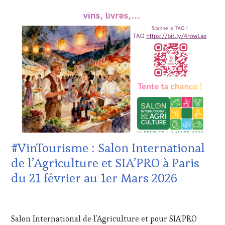
OENOTOURISME
,
ACTUALITÉS
,
PARTENAIRES
CLUB
VIN
:
TOURISME
,
WINE
PRODUCTEURS
TASTING
TERROIR
,
VOUCHER
,
RESTAURATEUR,
EDITION
CHEF,
LES
CUISINIER,
CLÉS
ŒNOLOGUE,
DU
SOMMELIER
,
VIN
SALONS
ET
INTERNATIONAUX
,
DE
SPOT
LA
BY
,
#VinTourisme : Salon International
HAUTE
WINE
GASTRONOMIE
de l’Agriculture et SIA’PRO à Paris
TASTING
FRANÇAISE
,
VOUCHER
,
du 21 février au 1er Mars 2026
INVITATIONS
WINE
&
TOURISM
DÉGUSTATIONS,
20
TOUR
,
WINE
FÉVRIER
WINETASTINGVOUCHER.COM
Salon International de l’Agriculture et pour SIA’PRO
TASTING
,
2026