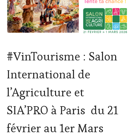
ACTUALITÉS
,
#VinTourisme : Salon
CLUB
:
WINE
International de
TASTING
VOUCHER
,
EDITION
l’Agriculture et
LES
CLÉS
DU
SIA’PRO à Paris du 21
VIN
ET
DE
février au 1er Mars
LA
HAUTE