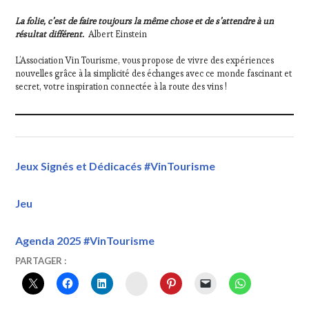
La folie, c’est de faire toujours la même chose et de s’attendre à un
résultat différent.
Albert Einstein
L’Association Vin Tourisme, vous propose de vivre des expériences
nouvelles grâce à la simplicité des échanges avec ce monde fascinant et
secret, votre inspiration connectée à la route des vins !
Jeux Signés et Dédicacés #VinTourisme
Jeu
Agenda 2025 #VinTourisme
20
VINTOURISME
#CULTURE
,
PARTAGER :
FÉVRIER
#GASTRONOMIE
,
INSTAGRAM
2026
#PATRIMOINE
,
#TOURISME
,