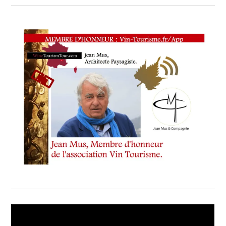
TIRAGE
AU
SORT
,
TIRAGE
AU
SORT
DU
JEU
GRATUIT
,
JEU INSTAGRAM
: INSTAGRAM.COM/VIN_TOURISME/
,
￼ JEU
CONCOURS
:
CÉLÉBRONS
10
ANS
L’ASSOCIATION VIN
TOURISME