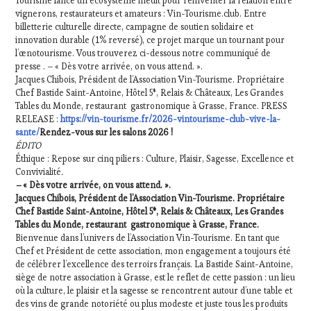
Tourisme lance un écosystème inédit pour réinventer la relation entre
vignerons, restaurateurs et amateurs : Vin-Tourisme.club. Entre
billetterie culturelle directe, campagne de soutien solidaire et
innovation durable (1% reversé), ce projet marque un tournant pour
l’œnotourisme. Vous trouverez ci-dessous notre communiqué de
presse . – « Dès votre arrivée, on vous attend. ».
Jacques Chibois, Président de l’Association Vin-Tourisme. Propriétaire
Chef Bastide Saint-Antoine, Hôtel 5*, Relais & Châteaux, Les Grandes
Tables du Monde, restaurant gastronomique à Grasse, France. PRESS
RELEASE :
https://vin-tourisme.fr/2026-vintourisme-club-vive-la-
sante/
Rendez-vous sur les salons 2026 !
ÉDITO
Éthique : Repose sur cinq piliers : Culture, Plaisir, Sagesse, Excellence et
Convivialité
.
–
« Dès votre arrivée, on vous attend. ».
Jacques Chibois, Président de l’Association Vin-Tourisme. Propriétaire
Chef Bastide Saint-Antoine, Hôtel 5*, Relais & Châteaux, Les Grandes
Tables du Monde, restaurant gastronomique à Grasse, France.
Bienvenue dans l’univers de l’Association Vin-Tourisme. En tant que
Chef et Président de cette association, mon engagement a toujours été
de célébrer l’excellence des terroirs français. La Bastide Saint-Antoine,
siège de notre association à Grasse, est le reflet de cette passion : un lieu
où la culture, le plaisir et la sagesse se rencontrent autour d’une table et
des vins de grande notoriété ou plus modeste et juste tous les produits