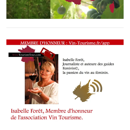
PARIS
DU
21
FÉVRIER
AU
1ER
MARS
2026
,
SALON
INTERNATIONAL
DE
L’AGRICULTURE
(SIA)
,
SALON
INTERNATIONAL
DE
L’AGRICULTURE
2026
,
SIA
2026
,
SIA’PRO
2026
,