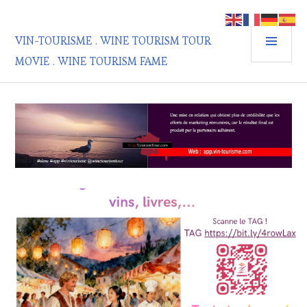
Aller
au
MEN
contenu
VIN-TOURISME . WINE TOURISM TOUR
PRIN
principal
MOVIE . WINE TOURISM FAME