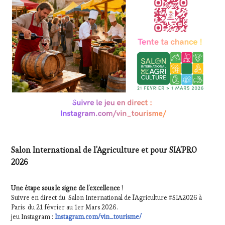
CUISINIER,
ŒNOLOGUE,
SOMMELIER
,
SALONS
INTERNATIONAUX
,
WINE
TASTING
VOUCHER
,
WINE
TOURISM
FAME
,
WINE
TOURISM
TOUR
,
WINETASTINGVOUCHER.COM
Salon International de l’Agriculture et pour SIA’PRO
2026
Une étape sous le signe de l’excellence
!
Suivre en direct du Salon International de l’Agriculture #SIA2026 à
Paris du 21 février au 1er Mars 2026.
jeu Instagram :
Instagram.com/vin_tourisme/