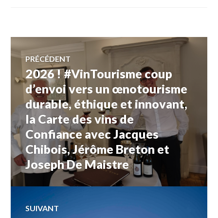
#VIN
,
#VINTOURISME
,
#VOYAGE
,
#WINETOURISMTOUR
,
Navigation
ANIMATION
«
PRÉCÉDENT
SIGNÉ
2026 ! #VinTourisme coup
Article
de
ET
DÉDICACÉ
précédent :
d’envoi vers un œnotourisme
»
,
durable, éthique et innovant,
l’article
CONCOURS
,
DES
la Carte des vins de
PERSONNALITÉS
Confiance avec Jacques
ET
VIGNERONS
Chibois, Jérôme Breton et
D’EXCEPTION
,
JEU
,
Joseph De Maistre
JEU
VIN
TOURISME
,
JEU
SUIVANT
WINE