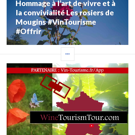
TOURISM
Hommage à l’art de vivre et à
Article
TOUR
,
Suivant:
la convivialité Les rosiers de
JOUEZ
!
,
Mougins #VinTourisme
L’EXCELLENCE
,
#Offrir
OFFRES
SIGNATURES
DE
L’OENOTOURISME
,
COLONNE
PARTICIPER
LATÉRALE
: HTTPS://WWW.VIN-
TOURISME.CLUB/CONTACT/JEUX
,
PAYSAGE
,
SALON
INTERNATIONAL
DE
L’AGRICULTURE
,
SALON
INTERNATIONAL
DE
L’AGRICULTURE
#SIA2026
À