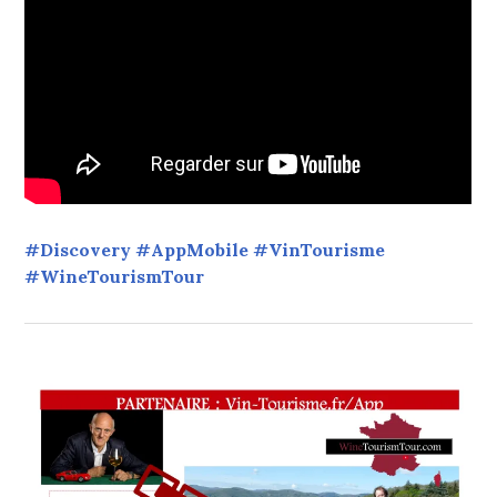
#Discovery #AppMobile #VinTourisme
#WineTourismTour