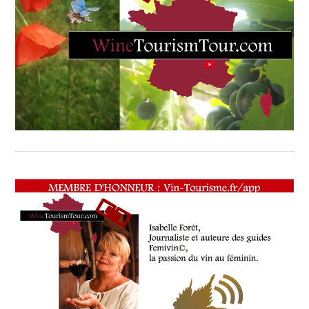
CÉPAGES
,
CÉPAGES
: ROLLE
(90%)
,
CERTIFICATION HAUTE
VALEUR
ENVIRONNEMENTALE
(HVE)
,
COOPÉRATIVE
VAR
,
CÔTES
DE
PROVENCE
HVE
,
CUVÉE
DE
L’AMIRAL
BLANC
,
CUVÉE
DE
L’AMIRAL
ROSÉ
,