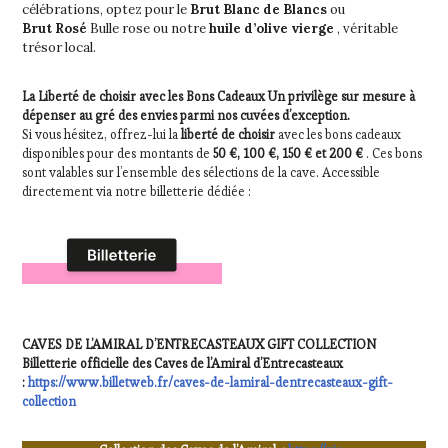
WINE
célébrations, optez pour le
Brut Blanc de Blancs
ou
Brut Rosé
Bulle rose ou notre
huile d’olive vierge
, véritable
TOURISM
trésor local.
TOUR
,
WINE
TOURISM
La Liberté de choisir avec les Bons Cadeaux
Un privilège sur mesure à
TOUR
dépenser au gré des envies parmi nos cuvées d’exception.
MOVIE
,
Si vous hésitez, offrez-lui la
liberté de choisir
avec les bons cadeaux
WINETASTINGVOUCHER.COM
disponibles pour des montants de
50 €, 100 €, 150 € et 200 €
. Ces bons
sont valables sur l’ensemble des sélections de la cave. Accessible
directement via notre billetterie dédiée :
CAVES DE L’AMIRAL D’ENTRECASTEAUX GIFT COLLECTION
Billetterie officielle des Caves de l’Amiral d’Entrecasteaux
:
https://www.billetweb.fr/caves-de-lamiral-dentrecasteaux-gift-
collection