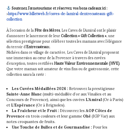
RADIO,
Soutenez l’œnotourisme et réservez vos bons cadeaux ici :
TV,
>
https://www.billetweb.fr/caves-de-lamiral-dentrecasteaux-gift-
WEB
,
collection
OENOTOURISME
,
PARTENAIRES
À l’occasion de la
Fête des Mères
, Les Caves de l’Amiral ont le plaisir
VIN
d’annoncer le lancement de leur
Collection « Gift Collection »
, une
TOURISME
,
sélection prestigieuse pour célébrer toutes les mamans avec l’élégance
PRODUCTEURS
du terroir d’
Entrecasteau
x.
TERROIR
,
Nichées dans ce village de caractère, Les Caves de l’Amiral proposent
PROVENCE
,
une immersion au cœur de la Provence à travers des cuvées
SALONS
d’exception, toutes certifiées
Haute Valeur Environnementale (HVE)
.
INTERNATIONAUX
Que votre maman soit amateur de vins fins ou de gastronomie, cette
,
collection saura la ravir :
TASTING
MOVIE
,
VAR
,
Les Cuvées Médaillées 2026 :
Retrouvez la prestigieuse
VIGNOBLES
,
Sainte-Anne Blanc
(multi-médaillée d’or aux Vinalies et au
WINE
Concours de Provence), ainsi que les cuvées
L’Amiral
(Or à Paris)
TASTING
et
L’Espérance
(Or à Brignoles).
VOUCHER
,
La Fraîcheur et le Fruit :
Découvrez les
AOP Côtes de
WINE
Provence
en trois couleurs et leur gamme
Ohé
(IGP Var) aux
TOURISM
notes croquantes de fruits.
FAME
,
Une Touche de Bulles et de Gourmandise :
Pour les