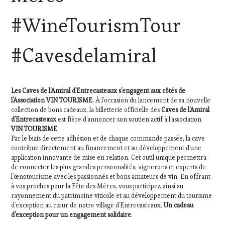
TOURISME
,
EDITION
#WineTourismTour
LES
CLÉS
DU
#Cavesdelamiral
VIN
ET
DE
LA
Les Caves de l’Amiral d’Entrecasteaux s’engagent aux côtés de
HAUTE
l’Association VIN TOURISME
. À l’occasion du lancement de sa nouvelle
GASTRONOMIE
collection de bons cadeaux, la billetterie officielle des
Caves de l’Amiral
FRANÇAISE
,
d’Entrecasteaux
est fière d’annoncer son soutien actif à l’association
FAMOUS
VIN TOURISME
.
HOST
,
Par le biais de cette adhésion et de chaque commande passée, la cave
GUEST
,
contribue directement au financement et au développement d’une
INVITATIONS
application innovante de mise en relation. Cet outil unique permettra
&
de connecter les plus grandes personnalités, vignerons et experts de
DÉGUSTATIONS,
l’œnotourisme avec les passionnés et bons amateurs de vin. En offrant
WINE
à vos proches pour la Fête des Mères, vous participez ainsi au
TASTING
,
rayonnement du patrimoine viticole et au développement du tourisme
MÉDIAS,
d’exception au cœur de notre village d’Entrecasteaux.
Un cadeau
PRESSE
d’exception pour un engagement solidaire
.
ÉCRITE,