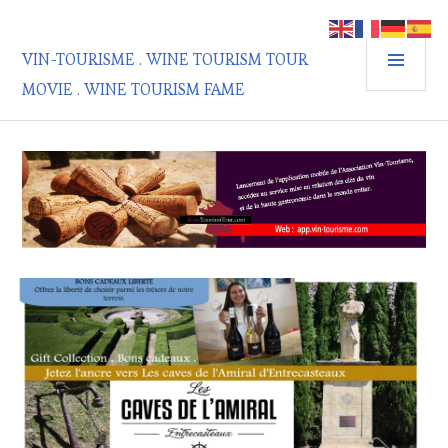
Aller
au
MEN
contenu
VIN-TOURISME . WINE TOURISM TOUR
PRIN
principal
MOVIE . WINE TOURISM FAME