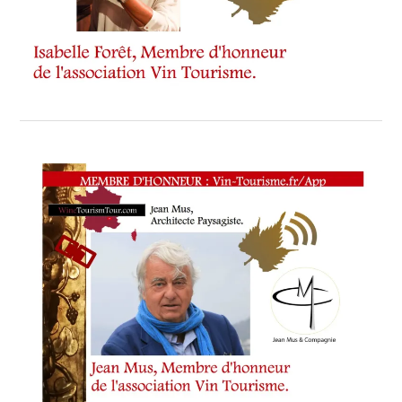
CUVÉE
DE
L’AMIRAL
ROUGE
,
CUVÉE
DE
L’AMIRAL (MILLÉSIME
2025) (AOP
CÔTES
DE
PROVENCE)
,
CUVÉE
SAINTE-
ANNE
,
CUVÉE
SAINTE-
ANNE . AOP
CÔTES
DE
PROVENCE
,
DÉCOUVREZ
LA
COLLECTION