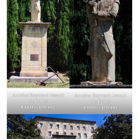
Antoine Reymond Joseph
Antoine Reymond Joseph
de Bruny
de Bruny
d’Entrecasteaux
.
d’Entrecasteaux
.