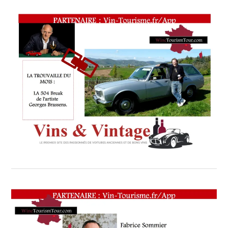
CADEAU
GASTRONOMIE
,
JACQUES
CHIBOIS
,
LA
PÉROUSE
,
LES
CAVES
DE
L’AMIRAL
D’ENTRECASTEAUX
,
L’ESPÉRANCE
(AOP
CÔTES
DE
PROVENCE)
,
L’ESPÉRANCE BLANC
,
L’ESPÉRANCE ROSÉ
,
MAGNUM
(1
,
MAITRE
RESTAURATEUR
,
MANUEL