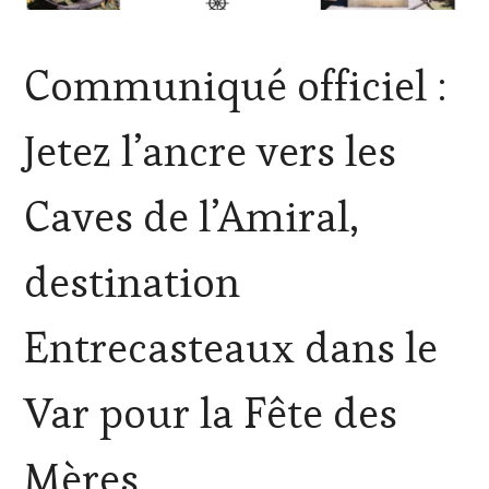
ACTUALITÉS
,
Communiqué officiel :
CHALLENGE
HORS
ZONE
Jetez l’ancre vers les
DE
CONFORT
,
CLUB
Caves de l’Amiral,
:
WINE
TASTING
destination
VOUCHER
,
CÔTES-
DE-
Entrecasteaux dans le
PROVENCE
,
CULTURAL
GUEST
,
Var pour la Fête des
DOMAINE
VITICOLE,
ADHÉRENT,
Mères
VIN