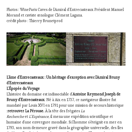
Photos : WineParis Caves de l’Amiral d’Entrecasteaux Président Manuel
Morand et caviste œnologue Clément Lagana.
crédit photo : Thierry Brunetprod
L’âme d’Entrecasteaux : Un héritage d’exception avec l’Amiral Bruny
d’Entrecasteaux
L’Épopée du Voyage
L’histoire du domaine est indissociable d’
Antoine Reymond Joseph de
Bruny d’Entrecasteaux
. Né à Aix en 1737, ce navigateur illustre fut
mandaté par Louis XVI en 1791 pour une mission de secours historique
:
retrouver La Pérouse.
À la tête des frégates
La
Recherche
et
L’Espérance
, il mena une expédition scientifique et
humaine d’une envergure mondiale. Si l’homme s’éteignit en mer en
1793, son nom demeure gravé dans la géographie universelle, des îles