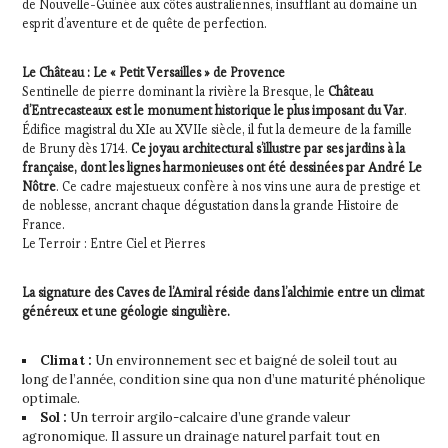
de Nouvelle-Guinée aux côtes australiennes, insufflant au domaine un
esprit d’aventure et de quête de perfection.
Le Château : Le « Petit Versailles » de Provence
Sentinelle de pierre dominant la rivière la Bresque, le
Château
d’Entrecasteaux est le monument historique le plus imposant du Var
.
Édifice magistral du XIe au XVIIe siècle, il fut la demeure de la famille
de Bruny dès 1714.
Ce joyau architectural s’illustre par ses jardins à la
française, dont les lignes harmonieuses ont été dessinées par André Le
Nôtre
. Ce cadre majestueux confère à nos vins une aura de prestige et
de noblesse, ancrant chaque dégustation dans la grande Histoire de
France.
Le Terroir : Entre Ciel et Pierres
La signature des Caves de l’Amiral réside dans l’alchimie entre un climat
généreux et une géologie singulière.
Climat :
Un environnement sec et baigné de soleil tout au
long de l’année, condition sine qua non d’une maturité phénolique
optimale.
Sol :
Un terroir argilo-calcaire d’une grande valeur
agronomique. Il assure un drainage naturel parfait tout en