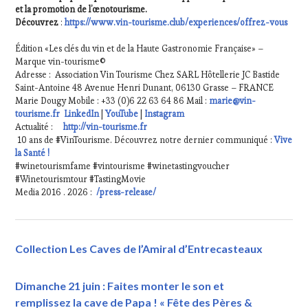
et la promotion de l’œnotourisme.
Découvrez
:
https://www.vin-tourisme.club/experiences/offrez-vous
Édition «Les clés du vin et de la Haute Gastronomie Française» –
Marque vin-tourisme©
Adresse : Association Vin Tourisme Chez SARL Hôtellerie JC Bastide
Saint-Antoine 48 Avenue Henri Dunant, 06130 Grasse – FRANCE
Marie Dougy Mobile : +33 (0)6 22 63 64 86 Mail :
marie@vin-
tourisme.fr
LinkedIn
|
YouTube
|
Instagram
Actualité :
http://vin-tourisme.fr
10 ans de #VinTourisme. Découvrez notre dernier communiqué :
Vive
la Santé !
#winetourismfame #vintourisme #winetastingvoucher
#Winetourismtour #TastingMovie
Media 2016 . 2026 :
/press-release/
Collection Les Caves de l’Amiral d’Entrecasteaux
Dimanche 21 juin : Faites monter le son et
remplissez la cave de Papa ! « Fête des Pères &