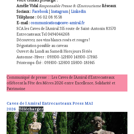
Votre contact privilégié :
Amélie Vidal
Responsable Presse & Œnotourisme
Réseaux
Sociaux :
Facebook
|
Instagram
|
Linkedin
Téléphone :
06 02 08 95 58
E-mail :
communication@cave-amiral.fr
SCA les Caves de l’Amiral 355 route de Saint-Antonin 83570
Entrecasteaux Tel 0494044268
Découvrez nos vins blancs rosés et rouges !
Dégustation possible au caveau
Ouvert du Lundi au Samedi Hors jours fériés
Automne-Hiver : 09H00-12H00 14H00-17H45
Printemps-Été : 09H00-12H00 15H00-18H45
Communiqué de presse : : Les Caves de l’Amiral d’Entrecasteaux
célèbrent la Fête des Mères 2026 entre Excellence, Solidarité et
Patrimoine
Caves de l Amiral Entrecasteaux Press MAI
2026
Télécharger