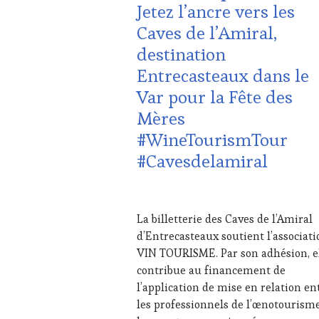
Jetez l’ancre vers les
DE-
Caves de l’Amiral,
PROVENCE
,
CULTURAL
destination
GUEST
,
Entrecasteaux dans le
DOMAINE
VITICOLE,
Var pour la Fête des
ADHÉRENT,
Mères
VIN
TOURISME
,
#WineTourismTour
EDITION
#Cavesdelamiral
LES
CLÉS
DU
26
VIN
MAI
ET
La billetterie des Caves de l’Amiral
2026
DE
d’Entrecasteaux soutient l’associati
LA
VIN TOURISME. Par son adhésion, e
HAUTE
contribue au financement de
GASTRONOMIE
FRANÇAISE
,
l’application de mise en relation en
FAMOUS
les professionnels de l’œnotourisme
HOST
,