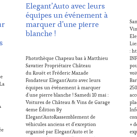
DU
DU
Elegant’Auto avec leurs
VIN
VIN
24
équipes un événement à
ET
ET
AVR
DE
DE
Sam
ur
marquer d’une pierre
202
LA
LA
Vin
blanche !
HAUTE
HA
Ele
GASTRONOMIE
GA
s
Lie
FRANÇAISE
,
FRA
20
INVITATIONS
INV
: h
MAI
&
&
Photothèque Chapeau bas à Matthieu
INF
2025
DÉGUSTATIONS,
DÉG
Savatier Propriétaire Château
pou
WINE
WI
du Rouët et Fréderic Mazade
voi
TASTING
,
TAS
ée
Fondateur Elegant’Auto avec leurs
Bar
LIVE
LIV
La
STREAMING
,
ST
équipes un événement à marquer
250
MASTERCLASS
,
MÉD
d’une pierre blanche ! Samedi 10 mai :
acc
MÉDIAS,
PRE
Voitures de Château & Vins de Garage
pla
PRESSE
ÉCR
A
4eme Édition By
Inf
ÉCRITE,
RAD
Elegant’AutoRassemblement de
co
RADIO,
TV,
TV,
WE
véhicules anciens et d’exception
+ d
ée
WEB
,
OE
organisé par Elegant’Auto et le
exp
OENOTOURISME
,
PAR