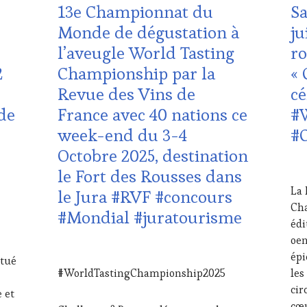
FAME
,
BY
,
13e Championnat du
Sa
VOUCHER
,
TO
WINE
WI
DOMAINE
EDI
Monde de dégustation à
ju
TOURISM
TAS
VITICOLE,
LES
TOUR
,
VO
l’aveugle World Tasting
ro
ADHÉRENT,
CLÉ
WINETASTINGVOUCHER.COM
WI
VIN
DU
2
Championship par la
« 
TO
TOURISME
,
VIN
TO
Revue des Vins de
cé
INVITATIONS
ET
WI
&
DE
de
France avec 40 nations ce
#
DÉGUSTATIONS,
LA
week-end du 3-4
#
WINE
HA
TASTING
,
GA
Octobre 2025, destination
JEU
,
FRA
20
le Fort des Rousses dans
LIVE
INV
JUI
STREAMING
,
&
La 
le Jura #RVF #concours
202
MASTERCLASS
,
DÉG
Cha
#Mondial #juratourisme
MÉDIAS,
WI
édi
PRESSE
TAS
oen
ÉCRITE,
JEU
,
3
RADIO,
MÉD
épi
itué
OCTOBRE
TV,
PRE
#WorldTastingChampionship2025
les
2025
WEB
,
ÉCR
cir
 et
OENOTOURISME
,
RAD
cœu