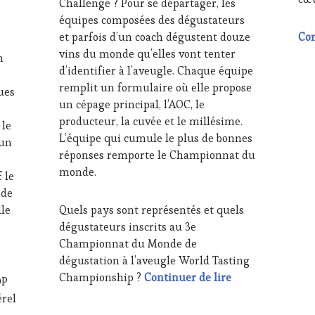
Challenge ? Pour se départager, les
PARTENAIRES
TV,
VIN
WE
équipes composées des dégustateurs
TOURISME
,
OE
et parfois d’un coach dégustent douze
Con
PRODUCTEURS
PAR
vins du monde qu’elles vont tenter
n
TERROIR
,
VIN
d’identifier à l’aveugle. Chaque équipe
RESTAURATEUR,
TO
e
remplit un formulaire où elle propose
CHEF,
PR
ues
CUISINIER,
TER
un cépage principal, l’AOC, le
ŒNOLOGUE,
RES
producteur, la cuvée et le millésime.
 le
SOMMELIER
,
CHE
L’équipe qui cumule le plus de bonnes
 un
SALONS
CUI
réponses remporte le Championnat du
INTERNATIONAUX
,
ŒN
monde.
TASTING
SO
 le
MOVIE
,
SA
 de
VIGNOBLES
,
IN
lle
Quels pays sont représentés et quels
WINE
VIG
dégustateurs inscrits au 3e
TASTING
WI
VOUCHER
,
TAS
Championnat du Monde de
WINE
VO
dégustation à l’aveugle World Tasting
TOURISM
WI
13e Championnat 
Championship ?
Continuer de lire
OP
FAME
,
TO
érel
WINE
FA
TOURISM
WI