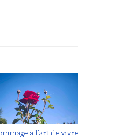
UALITÉS
,
ALLENGE
RS
NE
NFORT
,
B
NE
TING
mmage à l’art de vivre
UCHER
,
ES-