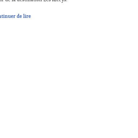
B
,
NOTOURISME
,
Save the date : 26 et 27 juillet 2025 à Riceys,
tinuer de lire
TENAIRES
URISME
,
ODUCTEURS
ROIR
,
TAURATEUR,
F,
SINIER,
OLOGUE,
MMELIER
,
LONS
TERNATIONAUX
,
NOBLES
,
NE
TING
UCHER
,
NE
du Monde de dégustation à l’aveugle World Tasting Championsh
URISM
ME
,
NE