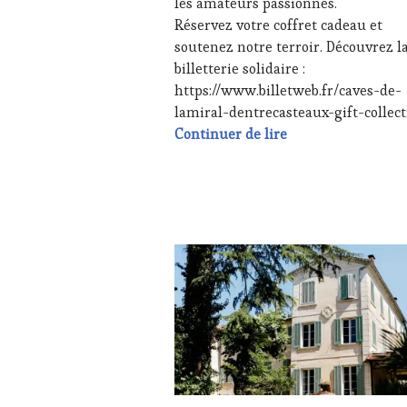
les amateurs passionnés.
GUEST
,
Réservez votre coffret cadeau et
INVITATIONS
soutenez notre terroir. Découvrez l
&
DÉGUSTATIONS,
billetterie solidaire :
WINE
https://www.billetweb.fr/caves-de-
TASTING
,
lamiral-dentrecasteaux-gift-collec
MÉDIAS,
Communiqué officie
Continuer de lire
PRESSE
ÉCRITE,
RADIO,
TV,
WEB
,
OENOTOURISME
,
ACTUALITÉS
,
PARTENAIRES
CHALLENGE
VIN
HORS
TOURISME
,
ZONE
PRODUCTEURS
DE
TERROIR
,
CONFORT
,
PROVENCE
,
CLUB
SALONS
:
INTERNATIONAUX
,
WINE
TASTING
TASTING