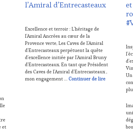
l’Amiral d’Entrecasteaux
et
LES
DE-
ro
CLÉS
PR
DU
CUL
26
#V
VIN
GUE
MAI
Excellence et terroir : L’héritage de
ET
EDI
2026
l’Amiral Ancrées au cœur de la
DE
LES
23
LA
CLÉ
MA
Provence verte, Les Caves de l’Amiral
Ins
HAUTE
DU
202
d’Entrecasteaux perpétuent la quête
l’é
GASTRONOMIE
VIN
d’excellence initiée par l’Amiral Bruny
FRANÇAISE
,
ET
d’e
d’Entrecasteaux. En tant que Président
INVITATIONS
DE
Vin
des Caves de l’Amiral d’Entrecasteaux ,
&
LA
Un 
DÉGUSTATIONS,
HA
Collection Le
mon engagement …
Continuer de lire
con
WINE
GA
plu
TASTING
,
FRA
JEU
,
FA
on
LIVE
HO
lle
Ima
STREAMING
,
GUE
uni
MÉDIAS,
INV
PRESSE
&
tre
dég
ÉCRITE,
DÉG
 et
bou
RADIO,
WI