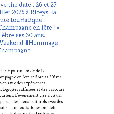
ve the date : 26 et 27
URISME
,
NE
TION
illet 2025 à Riceys, la
TING
UCHER
,
ute touristique
S
NE
Champagne en fête ! »
URISM
UR
,
lèbre ses 30 ans.
NETASTINGVOUCHER.COM
Weekend #Hommage
Champagne
UTE
STRONOMIE
NÇAISE
,
ITATIONS
LLET
Fierté patrimoniale de la
5
USTATIONS,
mpagne en fête célèbre sa 30ème
NE
tion avec des expériences
TING
,
ologiques raffinées et des parcours
IAS,
curiens. L’événement vise à ouvrir
SSE
 portes des biens culturels avec des
ITE,
cuits oenotouristiques en plein
IO,
r de la destination Les Riceys.