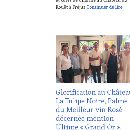
et Gîtes de Charme au Château du
WINE
Déc
Rouët à Fréjus
Continuer de lire
TASTING
VOUCHER
,
WINE
TOURISM
ACTUALITÉS
,
FAME
,
CHALLENGE
WINE
HORS
TOURISM
ZONE
TOUR
,
DE
WINETASTINGVOUCHER.COM
CONFORT
,
CLUB
:
WINE
TASTING
Glorification au Châtea
VOUCHER
,
CÔTES-
La Tulipe Noire, Palme
DE-
du Meilleur vin Rosé
PROVENCE
,
CULTURAL
décernée mention
GUEST
,
Ultime « Grand Or »,
DOMAINE