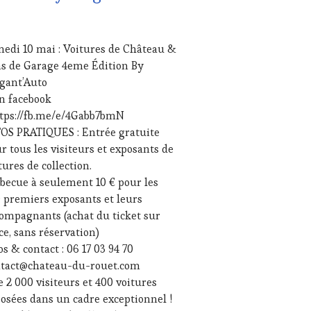
IL
edi 10 mai : Voitures de Château &
5
s de Garage 4eme Édition By
UTE
gant’Auto
STRONOMIE
n facebook
NÇAISE
,
ITATIONS
ttps://fb.me/e/4Gabb7bmN
OS PRATIQUES : Entrée gratuite
USTATIONS,
r tous les visiteurs et exposants de
NE
tures de collection.
TING
,
becue à seulement 10 € pour les
E
REAMING
,
 premiers exposants et leurs
IAS,
ompagnants (achat du ticket sur
SSE
ce, sans réservation)
ITE,
os & contact : 06 17 03 94 70
IO,
ntact@chateau-du-rouet.com
B
,
e 2 000 visiteurs et 400 voitures
NOTOURISME
,
osées dans un cadre exceptionnel !
TENAIRES