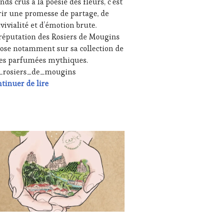
nds crus à la poésie des fleurs, c’est
TING
,
rir une promesse de partage, de
vivialité et d’émotion brute.
IAS,
SSE
réputation des Rosiers de Mougins
ITE,
ose notamment sur sa collection de
IO,
es parfumées mythiques.
recasteaux dans le Var pour la Fête des Mères #WineTourismTou
s_rosiers_de_mougins
B
,
Hommage à l’art de vivre et à la convivialité Le
tinuer de lire
NOTOURISME
,
TENAIRES
URISME
,
ODUCTEURS
UALITÉS
,
ROIR
,
B
TAURATEUR,
F,
NE
SINIER,
TING
OLOGUE,
UCHER
,
MMELIER
,
MAINE
LONS
ICOLE,
TERNATIONAUX
,
HÉRENT,
T