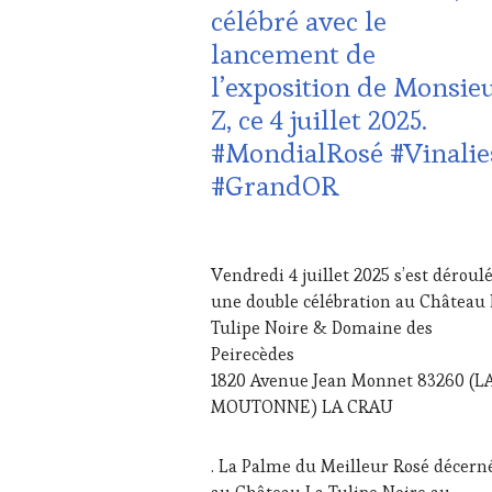
VITICOLE,
célébré avec le
ADHÉRENT,
lancement de
VIN
TOURISME
,
l’exposition de Monsie
EDITION
Z, ce 4 juillet 2025.
LES
CLÉS
#MondialRosé #Vinalie
DU
#GrandOR
VIN
ET
DE
7
LA
JUILLET
HAUTE
Vendredi 4 juillet 2025 s’est déroul
2025
GASTRONOMIE
une double célébration au Château 
FRANÇAISE
,
Tulipe Noire & Domaine des
INVITATIONS
Peirecèdes
&
DÉGUSTATIONS,
1820 Avenue Jean Monnet 83260 (L
WINE
MOUTONNE) LA CRAU
TASTING
,
JEU
,
. La Palme du Meilleur Rosé décern
MASTERCLASS
,
MÉDIAS,