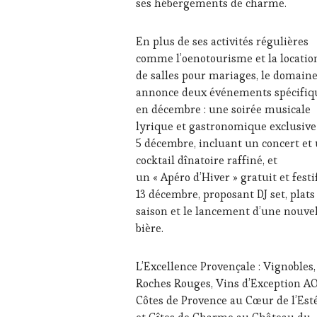
ses hébergements de charme.
DÉGUSTATIONS,
WINE
TASTING
,
En plus de ses activités régulières
JEU
,
comme l’oenotourisme et la locatio
MASTERCLASS
,
MÉDIAS,
de salles pour mariages, le domain
PRESSE
annonce deux événements spécifiq
ÉCRITE,
en décembre : une soirée musicale
RADIO,
lyrique et gastronomique exclusive
TV,
5 décembre, incluant un concert et
WEB
,
OENOTOURISME
,
cocktail dînatoire raffiné, et
PARTENAIRES
un « Apéro d’Hiver » gratuit et festif
VIN
13 décembre, proposant DJ set, plats
TOURISME
,
saison et le lancement d’une nouve
PRODUCTEURS
bière.
TERROIR
,
RESTAURATEUR,
CHEF,
L’Excellence Provençale : Vignobles,
CUISINIER,
Roches Rouges, Vins d’Exception A
ŒNOLOGUE,
Côtes de Provence au Cœur de l’Est
SOMMELIER
,
VIGNOBLES
,