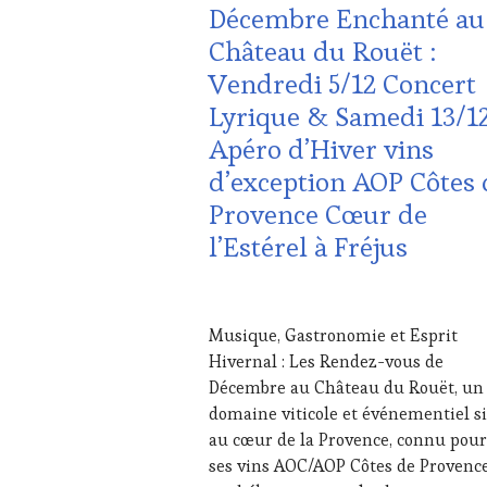
MOVIE
,
Décembre Enchanté au
VOUCHER
,
VAR
,
CÔTES-
Château du Rouët :
VIGNOBLES
,
DE-
WINE
Vendredi 5/12 Concert
PROVENCE
,
TASTING
DOMAINE
Lyrique & Samedi 13/1
VOUCHER
,
VITICOLE,
WINE
Apéro d’Hiver vins
ADHÉRENT,
TOURISM
VIN
d’exception AOP Côtes 
FAME
,
TOURISME
,
WINE
Provence Cœur de
EDITION
TOURISM
LES
l’Estérel à Fréjus
TOUR
,
CLÉS
WINE
DU
TOURISM
VIN
15
TOUR
ET
NOVEMBRE
MOVIE
,
Musique, Gastronomie et Esprit
DE
2025
WINETASTINGVOUCHER.COM
Hivernal : Les Rendez-vous de
LA
HAUTE
Décembre au Château du Rouët, un
GASTRONOMIE
domaine viticole et événementiel s
FRANÇAISE
,
au cœur de la Provence, connu pour
INVITATIONS
ses vins AOC/AOP Côtes de Provence
&