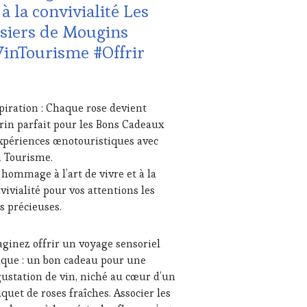
 à la convivialité Les
siers de Mougins
OVENCE
,
TURAL
inTourisme #Offrir
ST
,
TION
S
I
piration : Chaque rose devient
6
crin parfait pour les Bons Cadeaux
xpériences œnotouristiques avec
 Tourisme.
hommage à l’art de vivre et à la
UTE
s Caves de l’Amiral d’Entrecasteaux
vivialité pour vos attentions les
STRONOMIE
s précieuses.
NÇAISE
,
MOUS
ST
,
ginez offrir un voyage sensoriel
ST
,
que : un bon cadeau pour une
ITATIONS
ustation de vin, niché au cœur d’un
USTATIONS,
quet de roses fraîches. Associer les
NE