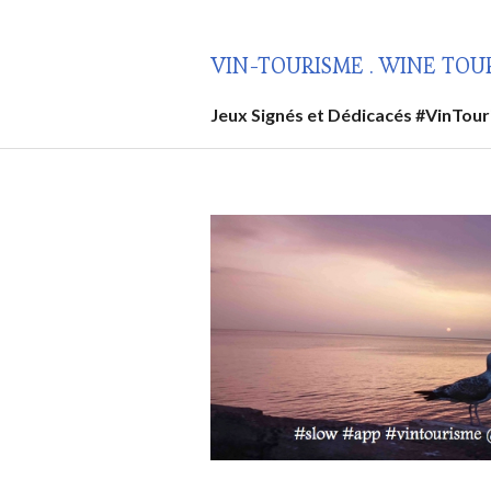
Aller
au
VIN-TOURISME . WINE TOU
contenu
principal
Jeux Signés et Dédicacés #VinTou