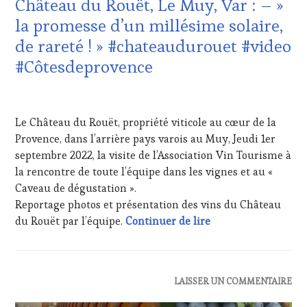
Château du Rouët, Le Muy, Var : – »
FAME
,
DU
WINE
la promesse d’un millésime solaire,
VIN
TOURISM
ET
de rareté ! » #chateaudurouet #video
TOUR
,
DE
WINE
#Côtesdeprovence
LA
TOURISM
HAUTE
TOUR
GASTRONOMIE
7
MOVIE
,
FRANÇAISE
,
SEPTEMBRE
WINETASTINGVOUCHER.COM
Le Château du Rouët, propriété viticole au cœur de la
GUEST
,
2022
INVITATIONS
Provence, dans l’arrière pays varois au Muy, Jeudi 1er
&
septembre 2022, la visite de l’Association Vin Tourisme à
DÉGUSTATIONS,
la rencontre de toute l’équipe dans les vignes et au «
WINE
Caveau de dégustation ».
TASTING
,
Reportage photos et présentation des vins du Château
MÉDIAS,
PRESSE
#interview Matthieu
du Rouët par l’équipe.
Continuer de lire
ÉCRITE,
RADIO,
TV,
WEB
,
ACTUALITÉS
,
LAISSER UN COMMENTAIRE
OENOTOURISME
,
CLUB
PARTENAIRES