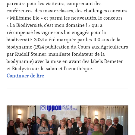
TV,
parcours pour les visiteurs, comprenant des
WEB
,
conférences, des masterclasses, des challenges concours
OENOTOURISME
,
« Millésime Bio » et parmi les nouveautés, le concours
PALETTE
,
« La Biodiversité, c’est mon domaine ! » qui a
PARTENAIRES
récompensé les vignerons bio engagés pour la
VIN
TOURISME
,
biodiversité. 2024 a été marquée par les 100 ans de la
PRODUCTEURS
biodynamie (1924 publication du Cours aux Agriculteurs
TERROIR
,
par Rudolf Steiner, manifeste fondateur de la
PROVENCE
,
biodynamie) avec la mise en avant des labels Demeter
RESTAURATEUR,
et Biodyvin sur le salon et l’oenothèque.
CHEF,
Freestyle œnotouristique : interviews au 
CUISINIER,
Continuer de lire
ŒNOLOGUE,
SOMMELIER
,
SAINTE-
VICTOIRE
,
ACTUALITÉS
,
SALONS
CLUB
INTERNATIONAUX
,
:
SPOT
WINE
BY
,
TASTING
TASTING
VOUCHER
,