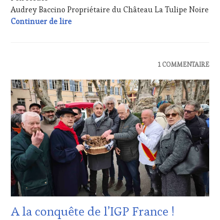
TOURISME
,
Audrey Baccino Propriétaire du Château La Tulipe Noire
PRODUCTEURS
Résultats Jeux #VinTourisme « Signés et d
Continuer de lire
TERROIR
,
PROVENCE
,
RESTAURATEUR,
CHEF,
ACTUALITÉS
,
1 COMMENTAIRE
CUISINIER,
DOMAINE
ŒNOLOGUE,
VITICOLE,
SOMMELIER
,
ADHÉRENT,
SALONS
VIN
INTERNATIONAUX
,
TOURISME
,
SPOT
INVITATIONS
BY
,
&
TASTING
DÉGUSTATIONS,
MOVIE
,
WINE
VAR
,
TASTING
,
VIGNOBLES
,
VAR
WINE
TASTING
VOUCHER
,
WINE
A la conquête de l’IGP France !
TOURISM