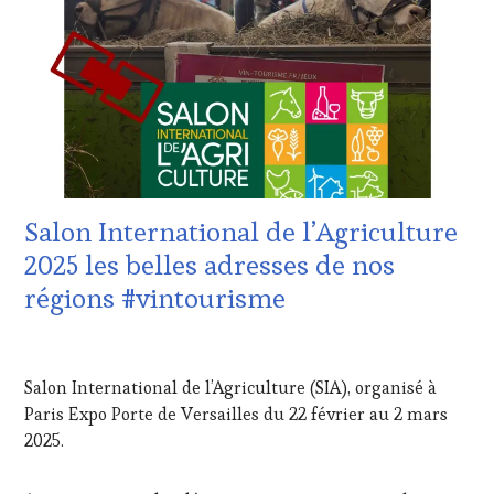
TASTING
VOUCHER
,
CORSICA
,
CÔTES-
DE-
PROVENCE
,
DOMAINE
VITICOLE,
ADHÉRENT,
VIN
Salon International de l’Agriculture
TOURISME
,
EDITION
2025 les belles adresses de nos
LES
régions #vintourisme
CLÉS
DU
VIN
20
ET
MARS
Salon International de l’Agriculture (SIA), organisé à
DE
2025
LA
Paris Expo Porte de Versailles du 22 février au 2 mars
HAUTE
2025.
GASTRONOMIE
FRANÇAISE
,