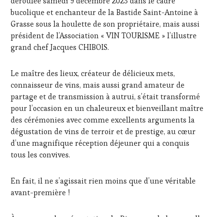
déroulée samedi 9 décembre 2023 dans le cadre
FAMOUS
HOST
,
bucolique et enchanteur de la Bastide Saint-Antoine à
GUEST
,
Grasse sous la houlette de son propriétaire, mais aussi
INVITATIONS
président de l’Association « VIN TOURISME » l’illustre
&
grand chef Jacques CHIBOIS.
DÉGUSTATIONS,
WINE
TASTING
,
Le maître des lieux, créateur de délicieux mets,
MÉDIAS,
connaisseur de vins, mais aussi grand amateur de
PRESSE
partage et de transmission à autrui, s’était transformé
ÉCRITE,
pour l’occasion en un chaleureux et bienveillant maître
RADIO,
TV,
des cérémonies avec comme excellents arguments la
WEB
,
dégustation de vins de terroir et de prestige, au cœur
OENOTOURISME
,
d’une magnifique réception déjeuner qui a conquis
PALETTE
,
tous les convives.
PARTENAIRES
VIN
TOURISME
,
En fait, il ne s’agissait rien moins que d’une véritable
PRODUCTEURS
avant-première !
TERROIR
,
PROVENCE
,
RESTAURATEUR,