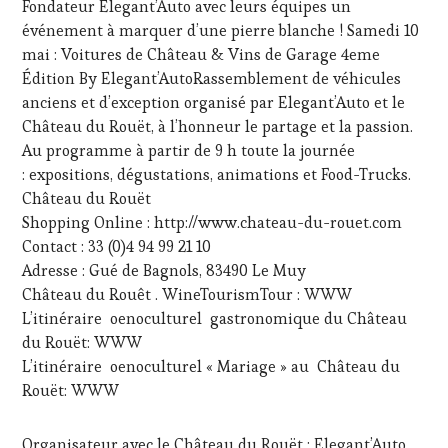
Fondateur Elegant’Auto avec leurs équipes un
WINE
TOURISM
TASTING
,
événement à marquer d’une pierre blanche ! Samedi 10
TOUR
,
LIVE
WINETASTINGVOUCHER.COM
mai : Voitures de Château & Vins de Garage 4eme
STREAMING
,
Édition By Elegant’AutoRassemblement de véhicules
MASTERCLASS
,
anciens et d’exception organisé par Elegant’Auto et le
MÉDIAS,
Château du Rouët, à l’honneur le partage et la passion.
PRESSE
ÉCRITE,
Au programme à partir de 9 h toute la journée
RADIO,
: expositions, dégustations, animations et Food-Trucks.
TV,
Château du Rouët
WEB
,
Shopping Online : http://www.chateau-du-rouet.com
OENOTOURISME
,
Contact : 33 (0)4 94 99 21 10
PARTENAIRES
VIN
Adresse : Gué de Bagnols, 83490 Le Muy
TOURISME
,
Château du Rouêt . WineTourismTour : WWW
PRODUCTEURS
L’itinéraire oenoculturel gastronomique du Château
TERROIR
,
du Rouët: WWW
RESTAURATEUR,
L’itinéraire oenoculturel « Mariage » au Château du
CHEF,
CUISINIER,
Rouët: WWW
ŒNOLOGUE,
SOMMELIER
,
Organisateur avec le Château du Rouët : Elegant’Auto