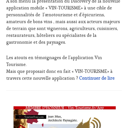
À son menu la présentation du Discovery de la nouvelle
CHEF,
application mobile « VIN-TOURISME» à une cible de
CUISINIER,
personnalités de l’œnotourisme et d’épicuriens,
ŒNOLOGUE,
amateurs de bons vins , mais aussi aux acteurs majeurs
SOMMELIER
,
SAINTE-
de terrain que sont vignerons, agriculteurs, cuisiniers,
VICTOIRE
,
restaurateurs, hôteliers ou spécialistes de la
SALONS
gastronomie et des paysages.
INTERNATIONAUX
,
SPOT
BY
,
Les atouts en témoignages de l’application Vin
TASTING
Tourisme.
MOVIE
,
Mais que proposait donc en fait « VIN-TOURISME» à
VAR
,
Répéti
travers cette nouvelle application ?
Continuer de lire
VIGNOBLES
,
WINE
TASTING
VOUCHER
,
WINE
ACTUALITÉS
,
TOURISM
CLUB
FAME
,
:
WINE
WINE
TOURISM
TASTING