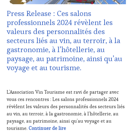
CULTURAL
SOMMELIER
,
GUEST
,
SALONS
Press Release : Ces salons
DOMAINE
INTERNATIONAUX
,
VITICOLE,
professionnels 2024 révèlent les
SPOT
ADHÉRENT,
BY
,
valeurs des personnalités des
VIN
VAR
,
TOURISME
,
secteurs liés au vin, au terroir, à la
VIGNOBLES
,
EDITION
WINE
gastronomie, à l’hôtellerie, au
LES
TASTING
CLÉS
paysage, au patrimoine, ainsi qu’au
VOUCHER
,
DU
WINE
voyage et au tourisme.
VIN
TOURISM
ET
FAME
,
DE
13
WINE
LA
JANVIER
TOURISM
L’Association Vin Tourisme est ravi de partager avec
HAUTE
2025
TOUR
,
GASTRONOMIE
vous ces rencontres : Les salons professionnels 2024
WINETASTINGVOUCHER.COM
FRANÇAISE
,
révèlent les valeurs des personnalités des secteurs liés
FAMOUS
au vin, au terroir, à la gastronomie, à l’hôtellerie, au
HOST
,
paysage, au patrimoine, ainsi qu’au voyage et au
GUEST
,
Press Release : Ces salons profes
tourisme.
Continuer de lire
INVITATIONS
&