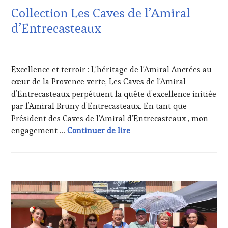
TERROIR
,
CLÉS
Collection Les Caves de l’Amiral
PROVENCE
,
DU
SALONS
VIN
d’Entrecasteaux
INTERNATIONAUX
,
ET
TASTING
DE
26
MOVIE
,
LA
MAI
VAR
,
HAUTE
Excellence et terroir : L’héritage de l’Amiral Ancrées au
2026
VIGNOBLES
,
GASTRONOMIE
cœur de la Provence verte, Les Caves de l’Amiral
WINE
FRANÇAISE
,
d’Entrecasteaux perpétuent la quête d’excellence initiée
TASTING
INVITATIONS
VOUCHER
,
&
par l’Amiral Bruny d’Entrecasteaux. En tant que
WINE
DÉGUSTATIONS,
Président des Caves de l’Amiral d’Entrecasteaux , mon
TOURISM
WINE
Collection Les Caves de l’
engagement …
Continuer de lire
FAME
,
TASTING
,
WINE
JEU
,
TOURISM
LIVE
TOUR
,
STREAMING
,
ACTUALITÉS
,
WINE
MÉDIAS,
CLUB
TOURISM
PRESSE
:
TOUR
ÉCRITE,
WINE
MOVIE
,
RADIO,
TASTING
WINETASTINGVOUCHER.COM
TV,
VOUCHER
,
WEB
,