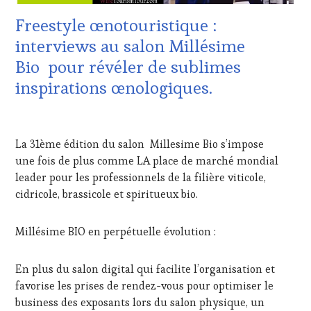
VIGNOBLES
,
VIN
Freestyle œnotouristique :
WINE
TOURISME
,
TASTING
EDITION
interviews au salon Millésime
VOUCHER
,
LES
Bio pour révéler de sublimes
WINE
CLÉS
TOURISM
DU
inspirations œnologiques.
FAME
,
VIN
WINE
ET
1
TOURISM
DE
MARS
TOUR
,
LA
La 31ème édition du salon Millesime Bio s’impose
2024
WINETASTINGVOUCHER.COM
HAUTE
une fois de plus comme LA place de marché mondial
GASTRONOMIE
leader pour les professionnels de la filière viticole,
FRANÇAISE
,
INVITATIONS
cidricole, brassicole et spiritueux bio.
&
DÉGUSTATIONS,
Millésime BIO en perpétuelle évolution :
WINE
TASTING
,
MÉDIAS,
En plus du salon digital qui facilite l’organisation et
PRESSE
favorise les prises de rendez-vous pour optimiser le
ÉCRITE,
business des exposants lors du salon physique, un
RADIO,