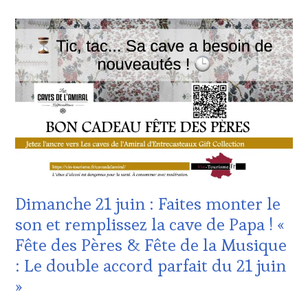
ACTUALITÉS
,
CLUB
:
WINE
TASTING
VOUCHER
,
CÔTES-
DE-
PROVENCE
,
DOMAINE
VITICOLE,
ADHÉRENT,
VIN
TOURISME
,
Dimanche 21 juin : Faites monter le
INVITATIONS
&
son et remplissez la cave de Papa ! «
DÉGUSTATIONS,
Fête des Pères & Fête de la Musique
WINE
TASTING
,
: Le double accord parfait du 21 juin
JEU
,
»
MÉDIAS,
PRESSE