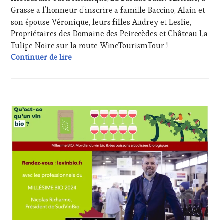
MÉDIAS,
Grasse a l’honneur d’inscrire a famille Baccino, Alain et
PRESSE
son épouse Véronique, leurs filles Audrey et Leslie,
ÉCRITE,
RADIO,
Propriétaires des Domaine des Peirecèdes et Château La
TV,
Tulipe Noire sur la route WineTourismTour !
WEB
,
#VinTourisme Des étapes en Provence Médi
Continuer de lire
OENOTOURISME
,
PARTENAIRES
VIN
TOURISME
,
PRODUCTEURS
ACTUALITÉS
,
TERROIR
,
CLUB
PROVENCE
,
:
RESTAURATEUR,
WINE
CHEF,
TASTING
CUISINIER,
VOUCHER
,
ŒNOLOGUE,
CORSICA
,
SOMMELIER
,
CÔTES-
SALONS
DE-
INTERNATIONAUX
,
PROVENCE
,
TASTING
DOMAINE
MOVIE
,
VITICOLE,
VAR
,
ADHÉRENT,