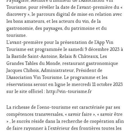
Paysagiste, Membre d’honneur de l’Association Vin
FRANÇAISE
,
Tourisme, pour révéler la date de l’avant-première du «
FAMOUS
HOST
,
discovery », le parcours digital de mise en relation avec
GUEST
,
les bons amateurs, et les acteurs du vin, de la
INVITATIONS
gastronomie, des paysages, du patrimoine et du
&
tourisme.
DÉGUSTATIONS,
L’avant-première pour la présentation de l’App Vin
WINE
TASTING
,
Tourisme est programmée le samedi 9 décembre 2023 à
LIVE
la Bastide Saint-Antoine, Relais & Châteaux, Les
STREAMING
,
Grandes Tables du Monde, restaurant gastronomique
MASTERCLASS
,
Jacques Chibois, Administrateur, Président de
MÉDIAS,
l’Association Vin Tourisme. Le programme et les
PRESSE
ÉCRITE,
réservations seront en ligne le mercredi 11 octobre 2023
RADIO,
sur le site officiel : http://vin-tourisme.fr
TV,
WEB
,
La richesse de l’oeno-tourisme est caractérisée par ses
OENOTOURISME
,
PALETTE
,
compétences transversales, « savoir faire », « savoir être
PARTENAIRES
» , le succès réside dans la recherche de coopération afin
VIN
de faire rayonner à l’extérieur des frontières toutes les
TOURISME
,