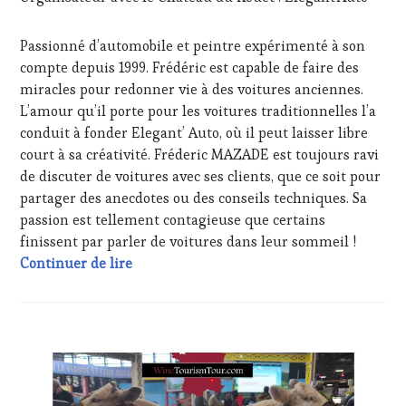
SALONS
INTERNATIONAUX
,
VAR
,
Passionné d’automobile et peintre expérimenté à son
VIGNOBLES
,
compte depuis 1999. Frédéric est capable de faire des
WINE
miracles pour redonner vie à des voitures anciennes.
TASTING
VOUCHER
,
L’amour qu’il porte pour les voitures traditionnelles l’a
WINE
conduit à fonder Elegant’ Auto, où il peut laisser libre
TOURISM
court à sa créativité. Fréderic MAZADE est toujours ravi
FAME
,
de discuter de voitures avec ses clients, que ce soit pour
WINE
partager des anecdotes ou des conseils techniques. Sa
TOURISM
TOUR
,
passion est tellement contagieuse que certains
WINETASTINGVOUCHER.COM
finissent par parler de voitures dans leur sommeil !
Photothèque Chapeau bas à Matthieu Savat
Continuer de lire
ACTUALITÉS
,
CLUB
:
WINE