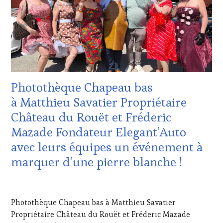
CÔTES-
OENOTOURISME
,
DE-
PARTENAIRES
PROVENCE
,
VIN
DOMAINE
TOURISME
,
VITICOLE,
PRODUCTEURS
ADHÉRENT,
TERROIR
,
VIN
PROVENCE
,
TOURISME
,
RESTAURATEUR,
Photothèque Chapeau bas
EDITION
CHEF,
LES
CUISINIER,
à Matthieu Savatier Propriétaire
CLÉS
ŒNOLOGUE,
Château du Rouët et Fréderic
DU
SOMMELIER
,
VIN
SALONS
Mazade Fondateur Elegant’Auto
ET
INTERNATIONAUX
,
avec leurs équipes un événement à
DE
VIGNOBLES
,
LA
WINE
marquer d’une pierre blanche !
HAUTE
TASTING
GASTRONOMIE
VOUCHER
,
20
FRANÇAISE
,
WINE
MAI
INVITATIONS
TOURISM
Photothèque Chapeau bas à Matthieu Savatier
2025
&
FAME
,
Propriétaire Château du Rouët et Fréderic Mazade
DÉGUSTATIONS,
WINE