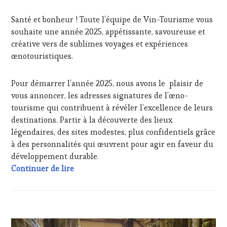
13
CHEF,
GUEST
,
JANVIER
CUISINIER,
Santé et bonheur ! Toute l’équipe de Vin-Tourisme vous
INVITATIONS
2025
ŒNOLOGUE,
&
souhaite une année 2025, appétissante, savoureuse et
SOMMELIER
,
DÉGUSTATIONS,
créative vers de sublimes voyages et expériences
SAINTE-
WINE
œnotouristiques.
VICTOIRE
,
TASTING
,
SALONS
JEU
,
INTERNATIONAUX
,
MÉDIAS,
Pour démarrer l’année 2025, nous avons le plaisir de
SPOT
PRESSE
vous annoncer, les adresses signatures de l’œno-
BY
,
ÉCRITE,
TASTING
tourisme qui contribuent à révéler l’excellence de leurs
RADIO,
MOVIE
,
destinations. Partir à la découverte des lieux
TV,
VAR
,
WEB
,
légendaires, des sites modestes, plus confidentiels grâce
VIGNOBLES
,
OENOTOURISME
,
à des personnalités qui œuvrent pour agir en faveur du
WINE
PARTENAIRES
développement durable.
TASTING
VIN
VOUCHER
,
1, 2, 3, Vœux ! Destination 2025, vers de 
Continuer de lire
TOURISME
,
WINE
PRODUCTEURS
TOURISM
TERROIR
,
FAME
,
PROVENCE
,
WINE
RESTAURATEUR,
ACTUALITÉS
,
TOURISM
CHEF,
CLUB