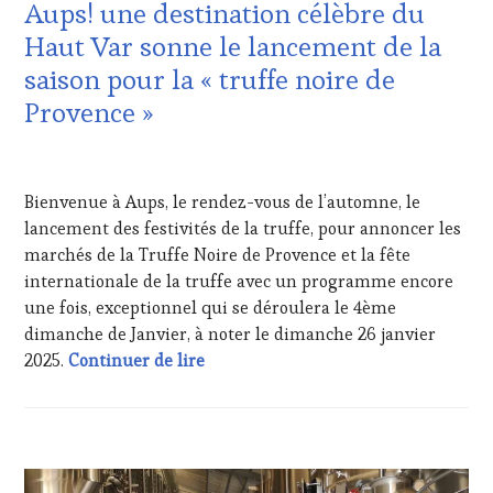
Aups! une destination célèbre du
FAME
,
WINE
Haut Var sonne le lancement de la
TOURISM
saison pour la « truffe noire de
TOUR
,
WINE
Provence »
TOURISM
TOUR
24
MOVIE
,
NOVEMBRE
WINETASTINGVOUCHER.COM
Bienvenue à Aups, le rendez-vous de l’automne, le
2024
lancement des festivités de la truffe, pour annoncer les
marchés de la Truffe Noire de Provence et la fête
internationale de la truffe avec un programme encore
une fois, exceptionnel qui se déroulera le 4ème
dimanche de Janvier, à noter le dimanche 26 janvier
A la conquête de l’IGP France ! Aups
2025.
Continuer de lire
ACTUALITÉS
,
CLUB