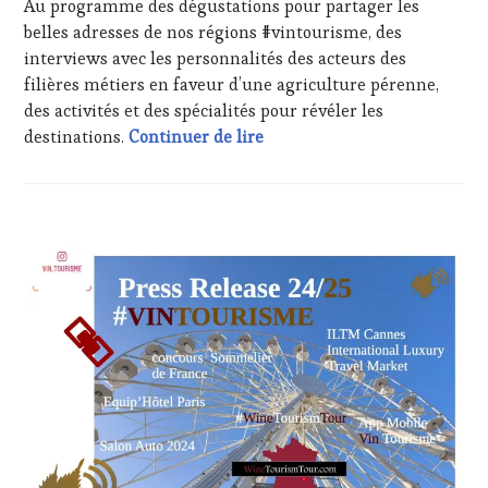
INVITATIONS
Au programme des dégustations pour partager les
&
belles adresses de nos régions #vintourisme, des
DÉGUSTATIONS,
interviews avec les personnalités des acteurs des
WINE
filières métiers en faveur d’une agriculture pérenne,
TASTING
,
des activités et des spécialités pour révéler les
JEU
,
Salon International de l’Agr
MASTERCLASS
,
destinations.
Continuer de lire
MÉDIAS,
PRESSE
ÉCRITE,
RADIO,
ACTUALITÉS
,
TV,
CHALLENGE
WEB
,
HORS
OENOTOURISME
,
ZONE
PARTENAIRES
DE
VIN
CONFORT
,
TOURISME
,
CLUB
PRODUCTEURS
:
TERROIR
,
WINE
RESTAURATEUR,
TASTING
CHEF,
VOUCHER
,
CUISINIER,
CORSICA
,
ŒNOLOGUE,