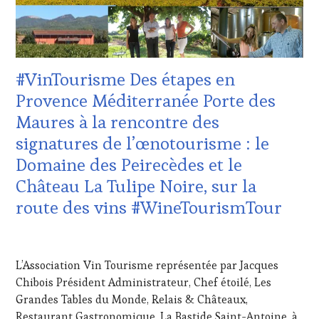
DOMAINE
VITICOLE,
ADHÉRENT,
VIN
TOURISME
,
#VinTourisme Des étapes en
EDITION
LES
Provence Méditerranée Porte des
CLÉS
Maures à la rencontre des
DU
VIN
signatures de l’œnotourisme : le
ET
Domaine des Peirecèdes et le
DE
LA
Château La Tulipe Noire, sur la
HAUTE
route des vins #WineTourismTour
GASTRONOMIE
FRANÇAISE
,
INVITATIONS
8
&
JUIN
L’Association Vin Tourisme représentée par Jacques
DÉGUSTATIONS,
2024
WINE
Chibois Président Administrateur, Chef étoilé, Les
TASTING
,
Grandes Tables du Monde, Relais & Châteaux,
MASTERCLASS
,
Restaurant Gastronomique, La Bastide Saint-Antoine, à