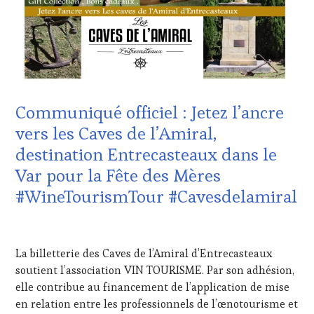
TOUR
CLUB
MOVIE
,
:
WINETASTINGVOUCHER.COM
WINE
TASTING
VOUCHER
,
CÔTES-
DE-
PROVENCE
,
Communiqué officiel : Jetez l’ancre
CULTURAL
GUEST
,
vers les Caves de l’Amiral,
DOMAINE
destination Entrecasteaux dans le
VITICOLE,
ADHÉRENT,
Var pour la Fête des Mères
VIN
#WineTourismTour #Cavesdelamiral
TOURISME
,
EDITION
LES
26
CLÉS
MAI
La billetterie des Caves de l’Amiral d’Entrecasteaux
DU
2026
VIN
soutient l’association VIN TOURISME. Par son adhésion,
ET
elle contribue au financement de l’application de mise
DE
en relation entre les professionnels de l’œnotourisme et
LA