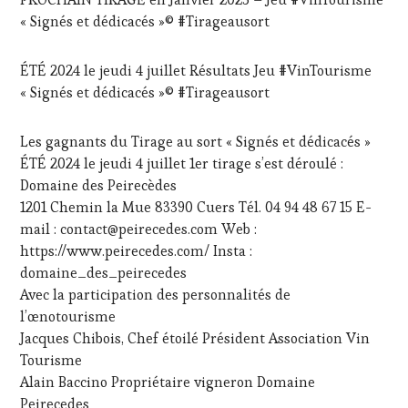
MOVIE
,
HAUTE
« Signés et dédicacés »© #Tirageausort
WINETASTINGVOUCHER.COM
GASTRONOMIE
FRANÇAISE
,
FAMOUS
ÉTÉ 2024 le jeudi 4 juillet Résultats Jeu #VinTourisme
HOST
,
« Signés et dédicacés »© #Tirageausort
INVITATIONS
&
DÉGUSTATIONS,
Les gagnants du Tirage au sort « Signés et dédicacés »
WINE
ÉTÉ 2024 le jeudi 4 juillet 1er tirage s’est déroulé :
TASTING
,
Domaine des Peirecèdes
JEU
,
LIVE
1201 Chemin la Mue 83390 Cuers Tél. 04 94 48 67 15 E-
STREAMING
,
mail : contact@peirecedes.com Web :
MASTERCLASS
,
https://www.peirecedes.com/ Insta :
MÉDIAS,
domaine_des_peirecedes
PRESSE
Avec la participation des personnalités de
ÉCRITE,
RADIO,
l’œnotourisme
TV,
Jacques Chibois, Chef étoilé Président Association Vin
WEB
,
Tourisme
OENOTOURISME
,
Alain Baccino Propriétaire vigneron Domaine
PARTENAIRES
Peirecedes
VIN