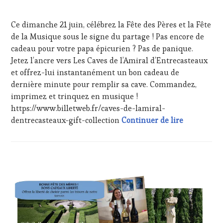
ÉCRITE,
19
RADIO,
JUIN
Ce dimanche 21 juin, célébrez la Fête des Pères et la Fête
TV,
2026
WEB
,
de la Musique sous le signe du partage ! Pas encore de
OENOTOURISME
,
cadeau pour votre papa épicurien ? Pas de panique.
PARTENAIRES
Jetez l’ancre vers Les Caves de l’Amiral d’Entrecasteaux
VIN
et offrez-lui instantanément un bon cadeau de
TOURISME
,
dernière minute pour remplir sa cave. Commandez,
PRODUCTEURS
TERROIR
,
imprimez et trinquez en musique !
TASTING
https://www.billetweb.fr/caves-de-lamiral-
MOVIE
,
Dimanche 21
dentrecasteaux-gift-collection
Continuer de lire
VAR
,
VIGNOBLES
,
WINE
TOURISM
FAME
,
ACTUALITÉS
,
WINE
CHALLENGE
TOURISM
HORS
TOUR
,
ZONE
WINE
DE
TOURISM
CONFORT
,