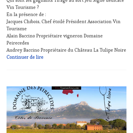
Qui sont les gagnants Tirage au sort Jeu Signé dédicacé
2024
TOURISM
Vin Tourisme ?
TOUR
En la présence de :
MOVIE
,
Jacques Chibois, Chef étoilé Président Association Vin
WINETASTINGVOUCHER.COM
Tourisme
Alain Baccino Propriétaire vigneron Domaine
Peirecedes
Audrey Baccino Propriétaire du Château La Tulipe Noire
Tirage au sort « Signés et dédicacés » É
Continuer de lire
ACTUALITÉS
,
CLUB
:
WINE
TASTING
VOUCHER
,
CÔTES-
DE-
PROVENCE
,