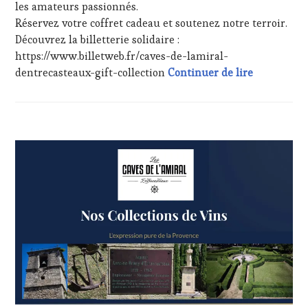
les amateurs passionnés.
HAUTE
Réservez votre coffret cadeau et soutenez notre terroir.
GASTRONOMIE
FRANÇAISE
,
Découvrez la billetterie solidaire :
FAMOUS
https://www.billetweb.fr/caves-de-lamiral-
HOST
,
Communiqué 
dentrecasteaux-gift-collection
Continuer de lire
GUEST
,
INVITATIONS
&
DÉGUSTATIONS,
WINE
ACTUALITÉS
,
TASTING
,
CLUB
MÉDIAS,
:
PRESSE
WINE
ÉCRITE,
TASTING
RADIO,
VOUCHER
,
TV,
DOMAINE
WEB
,
VITICOLE,
OENOTOURISME
,
ADHÉRENT,
PARTENAIRES
VIN
VIN
TOURISME
,
TOURISME
,
EDITION
PRODUCTEURS
LES