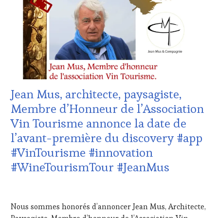
TOUR
,
VOUCHER
,
WINE
CORSICA
,
TOURISM
CÔTES-
TOUR
DE-
MOVIE
,
PROVENCE
,
WINETASTINGVOUCHER.COM
CULTURAL
GUEST
,
DOMAINE
VITICOLE,
Jean Mus, architecte, paysagiste,
ADHÉRENT,
VIN
Membre d’Honneur de l’Association
TOURISME
,
Vin Tourisme annonce la date de
EDITION
LES
l’avant-première du discovery #app
CLÉS
#VinTourisme #innovation
DU
VIN
#WineTourismTour #JeanMus
ET
DE
6
LA
OCTOBRE
HAUTE
Nous sommes honorés d’annoncer Jean Mus, Architecte,
2023
GASTRONOMIE