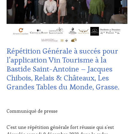
MOVIE
,
CORSICA
,
VAR
,
CÔTES-
VIGNOBLES
,
DE-
WINE
PROVENCE
,
TASTING
CULTURAL
VOUCHER
,
GUEST
,
WINE
DOMAINE
TOURISM
VITICOLE,
FAME
,
Répétition Générale à succés pour
ADHÉRENT,
WINE
VIN
l’application Vin Tourisme à la
TOURISM
TOURISME
,
TOUR
,
Bastide Saint-Antoine – Jacques
EDITION
WINE
LES
Chibois, Relais & Châteaux, Les
TOURISM
CLÉS
TOUR
Grandes Tables du Monde, Grasse.
DU
MOVIE
,
VIN
WINETASTINGVOUCHER.COM
ET
16
DE
DÉCEMBRE
Communiqué de presse
LA
2023
HAUTE
GASTRONOMIE
C’est une répétition générale fort réussie qui s’est
FRANÇAISE
,