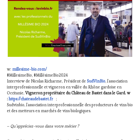
WINE
TASTING
VOUCHER
,
WINE
TOURISM
FAME
,
WINE
TOURISM
TOUR
,
WINE
TOURISM
w:
millesime-bio.com/
TOUR
#MillesimeBio, #MillésimeBio2024
MOVIE
,
Interview de Nicolas Richarme, Président de
SudVinBio
, l’association
WINETASTINGVOUCHER.COM
interprofessionnelle et vigneron en vallée du Rhône gardoise en
Occitanie,
Vigneron propriétaire du Château de Bastet dans le Gard. w
:
https://chateaudebastet.fr
;
Sudvinbio, l’association interprofessionnelle des producteurs de vins bio
et des metteurs en marchés de vins biologiques.
–
Qu’appréciez-vous dans votre métier ?