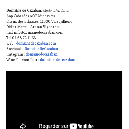
Domaine de Cazaban,
Made with Love
Aop Cabardès AOP Minervois
Chem. des Eclauzes, 11600 Villegailhenc
Didier Mattei . Artisan Vigneron
mail info@domainedecazaban.com
Tel 04 68 72 11 63
web :
domainedecazaban.com
Facebook :
DomaineDeCazaban
Instagram :
domainedecazaban
Wine Tourism Tour :
domaine-de-cazaban