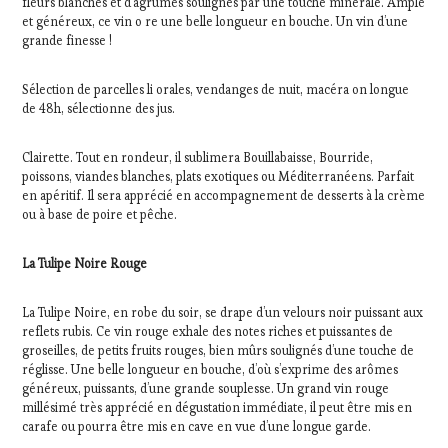
fleurs blanches et d’agrumes soulignés par une touche minérale. Ample
et généreux, ce vin o re une belle longueur en bouche. Un vin d’une
grande finesse !
Sélection de parcelles li orales, vendanges de nuit, macéra on longue
de 48h, sélectionne des jus.
Clairette. Tout en rondeur, il sublimera Bouillabaisse, Bourride,
poissons, viandes blanches, plats exotiques ou Méditerranéens. Parfait
en apéritif. Il sera apprécié en accompagnement de desserts à la crème
ou à base de poire et pêche.
La Tulipe Noire Rouge
La Tulipe Noire, en robe du soir, se drape d’un velours noir puissant aux
reflets rubis. Ce vin rouge exhale des notes riches et puissantes de
groseilles, de petits fruits rouges, bien mûrs soulignés d’une touche de
réglisse. Une belle longueur en bouche, d’où s’exprime des arômes
généreux, puissants, d’une grande souplesse. Un grand vin rouge
millésimé très apprécié en dégustation immédiate, il peut être mis en
carafe ou pourra être mis en cave en vue d’une longue garde.