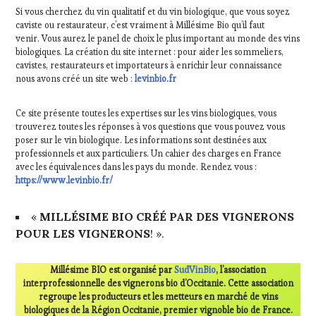
Si vous cherchez du vin qualitatif et du vin biologique, que vous soyez
caviste ou restaurateur, c’est vraiment à Millésime Bio qu’il faut
venir. Vous aurez le panel de choix le plus important au monde des vins
biologiques. La création du site internet : pour aider les sommeliers,
cavistes, restaurateurs et importateurs à enrichir leur connaissance
nous avons créé un site web :
levinbio.fr
Ce site présente toutes les expertises sur les vins biologiques, vous
trouverez toutes les réponses à vos questions que vous pouvez vous
poser sur le vin biologique. Les informations sont destinées aux
professionnels et aux particuliers. Un cahier des charges en France
avec les équivalences dans les pays du monde. Rendez vous :
https://www.levinbio.fr/
«
MILLÉSIME BIO CRÉÉ PAR DES VIGNERONS
POUR LES VIGNERONS
! ».
Millésime BIO est organisé par
SudVinBio
, l’association
interprofessionnelle des vignerons bio d’Occitanie. Cette association
regroupe les producteurs et les metteurs en marché de vins
biologiques de la Région Occitanie, premier vignoble bio de France.