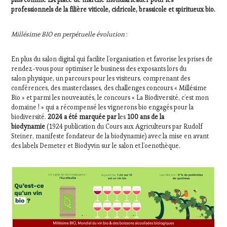
PALETTE
,
professionnels de la filière viticole, cidricole, brassicole et spiritueux bio.
PARTENAIRES
VIN
Millésime BIO en perpétuelle évolution
:
TOURISME
,
PRODUCTEURS
TERROIR
En plus du salon digital qui facilite l’organisation et favorise les prises de
,
rendez-vous pour optimiser le business des exposants lors du
PROVENCE
,
salon physique, un parcours pour les visiteurs, comprenant des
RESTAURATEUR,
conférences, des masterclasses, des challenges concours « Millésime
CHEF,
Bio » et parmi les nouveautés, le concours « La Biodiversité, c’est mon
CUISINIER,
domaine ! » qui a récompensé les vignerons bio engagés pour la
ŒNOLOGUE,
biodiversité.
2024 a été marquée par l
es
100 ans de la
SOMMELIER
,
biodynamie
(1924 publication du Cours aux Agriculteurs par Rudolf
SAINTE-
Steiner, manifeste fondateur de la biodynamie) avec la mise en avant
VICTOIRE
,
des labels Demeter et Biodyvin sur le salon et l’oenothèque.
SALONS
INTERNATIONAUX
,
SPOT
BY
,
TASTING
MOVIE
,
VAR
,
VIGNOBLES
,