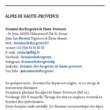
ALPES DE HAUTE-PROVENCE
Domaine des Bergeries de Haute-Provence
– St-Jean, 04200 Châteauneuf-Val-St-Donat
Jean-Luc Monteil
, Vigneron & Éloïse Massot
web :
domainedesbergeries.fr/
contact +33 (0)4 92 61 50 10
E-mail :
contact@dbhp.fr
Facebook :
domainedesbergeries
Instagram :
domainedesbergerieshp
Linkedin :
domaine-des-bergeries-de-haute-provence
You Tube :
@domainedesbergeries
En quelques mots… Domaine bio depuis son origine : terre vierge de
tout intrants chimiques.
Domaine le plus haut des Alpes de Haute-Provence (580 m.)
Vendange 100 % manuelle. Élevage des vins en amphore et travail en
fonction des cycles lunaires.
Jeune domaine multi-médaillé. 1er domaine oenotouristique des Alpes