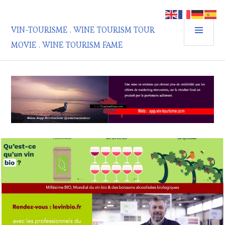
Aller
au
MEN
contenu
VIN-TOURISME . WINE TOURISM TOUR
PRIN
principal
MOVIE . WINE TOURISM FAME