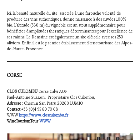
Ici, la beauté naturelle du site, associée à une farouche volonté de
produire des vins authentiques, donne naissance à des cuvées 100%
bio. L’altitude (580 m) du vignoble est un atout supplémentaire pour
bénéficier d’amplitudes thermiques déterminantes pour l’excellence de
ses raisins. Le Domaine est également un site oléicole avec ses 250
oliviers. Enfin il est le premier établissement d’œnotourisme des Alpes-
de-Haute-Provence.
CORSE
CLOS CULOMBU
Corse Calvi AOP
Paul-Antoine Suzzoni, Propriétaire Clos Culombu,
Adresse :
Chemin San Petru 20260 LUMIO
Contact
+33 (0)4 95 60 70 68
WWW
https://www.closculombu.fr
WineTourismTour
WWW