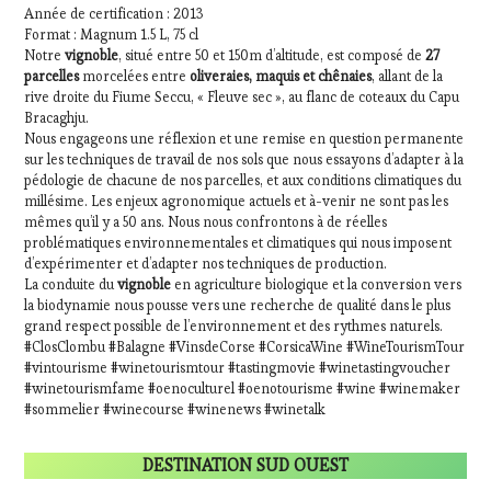
Année de certification : 2013
Format : Magnum 1.5 L, 75 cl
Notre
vignoble
, situé entre 50 et 150m d’altitude, est composé de
27
parcelles
morcelées entre
oliveraies, maquis et chênaies
, allant de la
rive droite du Fiume Seccu, « Fleuve sec », au flanc de coteaux du Capu
Bracaghju.
Nous engageons une réflexion et une remise en question permanente
sur les techniques de travail de nos sols que nous essayons d’adapter à la
pédologie de chacune de nos parcelles, et aux conditions climatiques du
millésime. Les enjeux agronomique actuels et à-venir ne sont pas les
mêmes qu’il y a 50 ans. Nous nous confrontons à de réelles
problématiques environnementales et climatiques qui nous imposent
d’expérimenter et d’adapter nos techniques de production.
La conduite du
vignoble
en agriculture biologique et la conversion vers
la biodynamie nous pousse vers une recherche de qualité dans le plus
grand respect possible de l’environnement et des rythmes naturels.
#ClosClombu #Balagne #VinsdeCorse #CorsicaWine #WineTourismTour
#vintourisme #winetourismtour #tastingmovie #winetastingvoucher
#winetourismfame #oenoculturel #oenotourisme #wine #winemaker
#sommelier #winecourse #winenews #winetalk
DESTINATION SUD OUEST