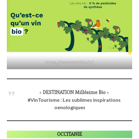
https://www.levinbio.fr/
«
DESTINATION Millésime Bio
»
#VinTourisme : Les sublimes inspirations
oenologique
s
OCCITANIE