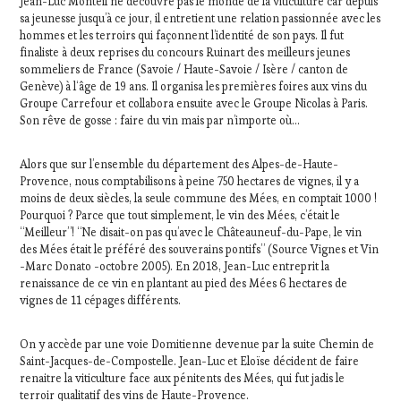
Jean-Luc Monteil ne découvre pas le monde de la viticulture car depuis
sa jeunesse jusqu’à ce jour, il entretient une relation passionnée avec les
hommes et les terroirs qui façonnent l’identité de son pays. Il fut
finaliste à deux reprises du concours Ruinart des meilleurs jeunes
sommeliers de France (Savoie / Haute-Savoie / Isère / canton de
Genève) à l‘âge de 19 ans. Il organisa les premières foires aux vins du
Groupe Carrefour et collabora ensuite avec le Groupe Nicolas à Paris.
Son rêve de gosse : faire du vin mais par n’importe où…
Alors que sur l’ensemble du département des Alpes-de-Haute-
Provence, nous comptabilisons à peine 750 hectares de vignes, il y a
moins de deux siècles, la seule commune des Mées, en comptait 1000 !
Pourquoi ? Parce que tout simplement, le vin des Mées, c’était le
“Meilleur”! “Ne disait-on pas qu’avec le Châteauneuf-du-Pape, le vin
des Mées était le préféré des souverains pontifs” (Source Vignes et Vin
-Marc Donato -octobre 2005). En 2018, Jean-Luc entreprit la
renaissance de ce vin en plantant au pied des Mées 6 hectares de
vignes de 11 cépages différents.
On y accède par une voie Domitienne devenue par la suite Chemin de
Saint-Jacques-de-Compostelle. Jean-Luc et Eloïse décident de faire
renaitre la viticulture face aux pénitents des Mées, qui fut jadis le
terroir qualitatif des vins de Haute-Provence.