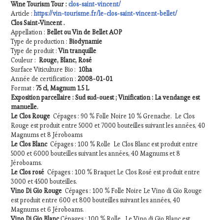
Wine Tourism Tour :
clos-saint-vincent/
Article :
https://vin-tourisme.fr/le-clos-saint-vincent-bellet/
Clos Saint-Vincent
.
Appellation :
Bellet ou Vin de Bellet AOP
Type de production :
Biodynamie
Type de produit :
Vin tranquille
Couleur :
Rouge, Blanc, Rosé
Surface Viticulture Bio :
10ha
Année de certification :
2008-01-01
Format :
75 cl, Magnum 1.5 L
Exposition parcellaire : Sud sud-ouest ;
Vinification : La vendange est
manuelle.
Le Clos Rouge
Cépages : 90 % Folle Noire 10 % Grenache. Le Clos
Rouge est produit entre 5000 et 7000 bouteilles suivant les années, 40
Magnums et 8 Jéroboams
Le Clos Blanc
Cépages : 100 % Rolle Le Clos Blanc est produit entre
5000 et 6000 bouteilles suivant les années, 40 Magnums et 8
Jéroboams.
Le Clos rosé
Cépages : 100 % Braquet Le Clos Rosé est produit entre
3000 et 4500 bouteilles.
Vino Di Gio Rouge
Cépages : 100 % Folle Noire Le Vino di Gio Rouge
est produit entre 600 et 800 bouteilles suivant les années, 40
Magnums et 6 Jéroboams.
Vino Di Gio Blanc
Cépages : 100 % Rolle Le Vino di Gio Blanc est