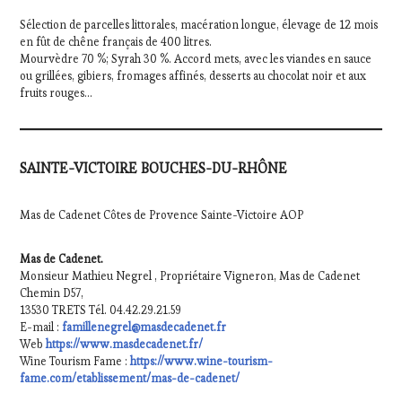
Sélection de parcelles littorales, macération longue, élevage de 12 mois
en fût de chêne français de 400 litres.
Mourvèdre 70 %; Syrah 30 %. Accord mets, avec les viandes en sauce
ou grillées, gibiers, fromages affinés, desserts au chocolat noir et aux
fruits rouges…
SAINTE-VICTOIRE BOUCHES-DU-RHÔNE
Mas de Cadenet Côtes de Provence Sainte-Victoire AOP
Mas de Cadenet.
Monsieur Mathieu Negrel , Propriétaire Vigneron, Mas de Cadenet
Chemin D57,
13530 TRETS Tél. 04.42.29.21.59
E-mail :
famillenegrel@masdecadenet.fr
Web
https://www.masdecadenet.fr/
Wine Tourism Fame :
https://www.wine-tourism-
fame.com/etablissement/mas-de-cadenet/