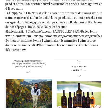
produit entre 600 et 800 bouteilles suivant les années, 40 Magnums et
6 Jéroboams.
La Grappina Di Gio
Nous distillons notre propre marc de raisins avec un
alambic ancestral au feu de bois. Notre production et notre récolte sont
en agriculture biologique avec des pratiques en Biodynamie. Distillation
de nos cépages : Rolle, Folle Noire et Braquet.
#MillesimeBio, #ClosSaintVincent , #AOPBELLET #AOPBellet #vins
#WineTourismTour, #vintourisme #tastingmovie #winetastingvoucher
#winetourismfame #wine #winemaker #sommelier #winecourse
#winenews #winetalk #WineTourism #oenotourisme #routedesvins
#Coteazurnow