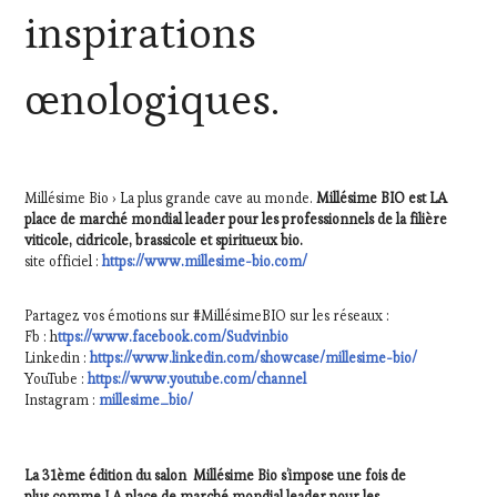
EDITION
inspirations
LES
CLÉS
DU
œnologiques.
VIN
ET
DE
LA
HAUTE
Millésime Bio › La plus grande cave au monde.
Millésime BIO est LA
GASTRONOMIE
place de marché mondial leader pour les professionnels de la filière
FRANÇAISE
,
viticole, cidricole, brassicole et spiritueux bio.
INVITATIONS
site officiel :
https://www.millesime-bio.com/
&
DÉGUSTATIONS,
WINE
Partagez vos émotions sur #MillésimeBIO sur les réseaux :
Fb : h
ttps://www.facebook.com/Sudvinbio
TASTING
,
Linkedin :
https://www.linkedin.com/showcase/millesime-bio/
MÉDIAS,
YouTube :
https://www.youtube.com/channel
PRESSE
Instagram :
millesime_bio/
ÉCRITE,
RADIO,
TV,
WEB
,
La 31ème édition du salon Millésime Bio s’impose une fois de
OENOTOURISME
,
plus comme LA place de marché mondial leader pour les