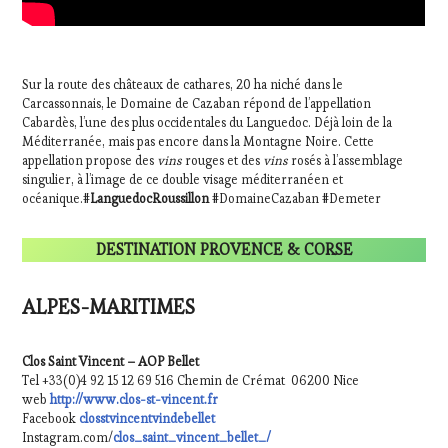
Sur la route des châteaux de cathares, 20 ha niché dans le
Carcassonnais, le Domaine de Cazaban répond de l’appellation
Cabardès, l’une des plus occidentales du Languedoc. Déjà loin de la
Méditerranée, mais pas encore dans la Montagne Noire. Cette
appellation propose des
vins
rouges et des
vins
rosés à l’assemblage
singulier, à l’image de ce double visage méditerranéen et
océanique.#
LanguedocRoussillon
#DomaineCazaban #Demeter
DESTINATION PROVENCE
& CORSE
ALPES-MARITIMES
Clos Saint Vincent – AOP Bellet
Tel +33(0)4 92 15 12 69 516 Chemin de Crémat 06200 Nice
web
http://www.clos-st-vincent.fr
Facebook
closstvincentvindebellet
Instagram.com/
clos_saint_vincent_bellet_/