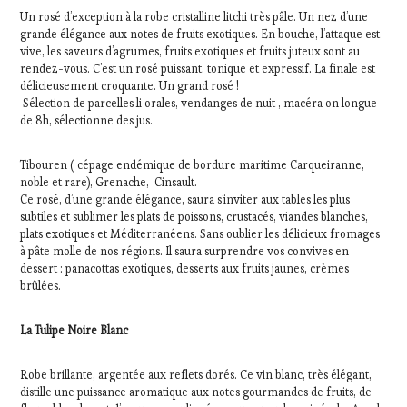
Un rosé d’exception à la robe cristalline litchi très pâle. Un nez d’une
grande élégance aux notes de fruits exotiques. En bouche, l’attaque est
vive, les saveurs d’agrumes, fruits exotiques et fruits juteux sont au
rendez-vous. C’est un rosé puissant, tonique et expressif. La finale est
délicieusement croquante. Un grand rosé !
Sélection de parcelles li orales, vendanges de nuit , macéra on longue
de 8h, sélectionne des jus.
Tibouren ( cépage endémique de bordure maritime Carqueiranne,
noble et rare), Grenache, Cinsault.
Ce rosé, d’une grande élégance, saura s’inviter aux tables les plus
subtiles et sublimer les plats de poissons, crustacés, viandes blanches,
plats exotiques et Méditerranéens. Sans oublier les délicieux fromages
à pâte molle de nos régions. Il saura surprendre vos convives en
dessert : panacottas exotiques, desserts aux fruits jaunes, crèmes
brûlées.
La Tulipe Noire Blanc
Robe brillante, argentée aux reflets dorés. Ce vin blanc, très élégant,
distille une puissance aromatique aux notes gourmandes de fruits, de