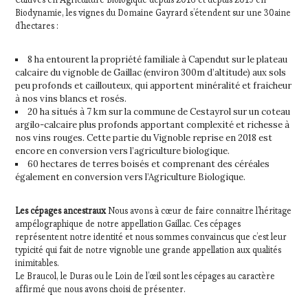
Biodynamie, les vignes du Domaine Gayrard s’étendent sur une 30aine
d’hectares :
8 ha entourent la propriété familiale à Capendut sur le plateau
calcaire du vignoble de Gaillac (environ 300m d’altitude) aux sols
peu profonds et caillouteux, qui apportent minéralité et fraicheur
à nos vins blancs et rosés.
20 ha situés à 7 km sur la commune de Cestayrol sur un coteau
argilo-calcaire plus profonds apportant complexité et richesse à
nos vins rouges. Cette partie du Vignoble reprise en 2018 est
encore en conversion vers l’agriculture biologique.
60 hectares de terres boisés et comprenant des céréales
également en conversion vers l’Agriculture Biologique.
Les cépages ancestraux
Nous avons à cœur de faire connaitre l’héritage
ampélographique de notre appellation Gaillac. Ces cépages
représentent notre identité et nous sommes convaincus que c’est leur
typicité qui fait de notre vignoble une grande appellation aux qualités
inimitables.
Le Braucol, le Duras ou le Loin de l’œil sont les cépages au caractère
affirmé que nous avons choisi de présenter.