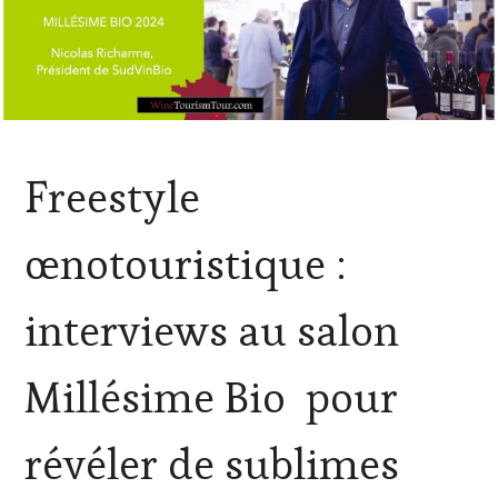
ACTUALITÉS
,
Freestyle
CLUB
:
WINE
œnotouristique :
TASTING
VOUCHER
,
CORSICA
,
interviews au salon
CÔTES-
DE-
PROVENCE
,
Millésime Bio pour
DOMAINE
VITICOLE,
ADHÉRENT,
révéler de sublimes
VIN
TOURISME
,