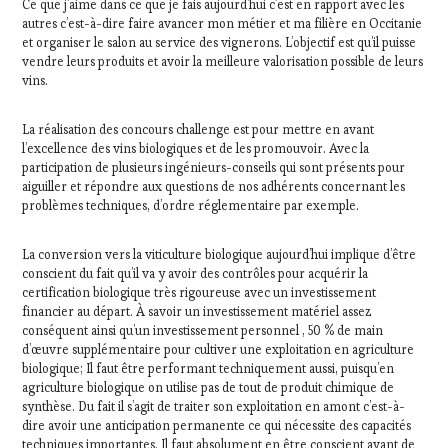
Ce que j’aime dans ce que je fais aujourd’hui c’est en rapport avec les
autres c’est-à-dire faire avancer mon métier et ma filière en Occitanie
et organiser le salon au service des vignerons. L’objectif est qu’il puisse
vendre leurs produits et avoir la meilleure valorisation possible de leurs
vins.
La réalisation des concours challenge est pour mettre en avant
l’excellence des vins biologiques et de les promouvoir. Avec la
participation de plusieurs ingénieurs-conseils qui sont présents pour
aiguiller et répondre aux questions de nos adhérents concernant les
problèmes techniques, d’ordre réglementaire par exemple.
La conversion vers la viticulture biologique aujourd’hui implique d’être
conscient du fait qu’il va y avoir des contrôles pour acquérir la
certification biologique très rigoureuse avec un investissement
financier au départ. À savoir un investissement matériel assez
conséquent ainsi qu’un investissement personnel , 50 % de main
d’œuvre supplémentaire pour cultiver une exploitation en agriculture
biologique; Il faut être performant techniquement aussi, puisqu’en
agriculture biologique on utilise pas de tout de produit chimique de
synthèse. Du fait il s’agit de traiter son exploitation en amont c’est-à-
dire avoir une anticipation permanente ce qui nécessite des capacités
techniques importantes. Il faut absolument en être conscient avant de