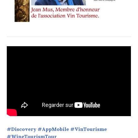
#Discovery #AppMobile #VinTourisme
#WineTourismTour