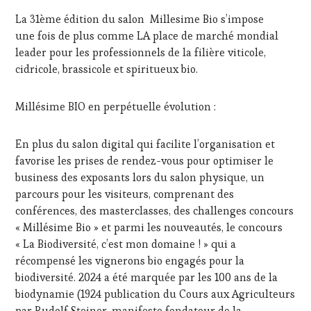
MARS
LA
La 31ème édition du salon Millesime Bio s’impose
2024
HAUTE
une fois de plus comme LA place de marché mondial
GASTRONOMIE
leader pour les professionnels de la filière viticole,
FRANÇAISE
,
INVITATIONS
cidricole, brassicole et spiritueux bio.
&
DÉGUSTATIONS,
Millésime BIO en perpétuelle évolution :
WINE
TASTING
,
MÉDIAS,
En plus du salon digital qui facilite l’organisation et
PRESSE
favorise les prises de rendez-vous pour optimiser le
ÉCRITE,
business des exposants lors du salon physique, un
RADIO,
TV,
parcours pour les visiteurs, comprenant des
WEB
,
conférences, des masterclasses, des challenges concours
OENOTOURISME
,
« Millésime Bio » et parmi les nouveautés, le concours
PALETTE
,
« La Biodiversité, c’est mon domaine ! » qui a
PARTENAIRES
récompensé les vignerons bio engagés pour la
VIN
TOURISME
,
biodiversité. 2024 a été marquée par les 100 ans de la
PRODUCTEURS
biodynamie (1924 publication du Cours aux Agriculteurs
TERROIR
,
par Rudolf Steiner, manifeste fondateur de la