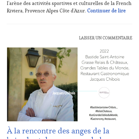
WINE
l’arène des activités sportives et culturelles de la French
TOURISM
Le Clo
Riviera, Provence Alpes Côte d’Azur.
Continuer de lire
TOUR
,
WINETASTINGVOUCHER.COM
ACTUALITÉS
,
LAISSER UN COMMENTAIRE
CLUB
:
WINE
TASTING
VOUCHER
,
DOMAINE
VITICOLE,
ADHÉRENT,
VIN
TOURISME
,
EDITION
LES
CLÉS
DU
À la rencontre des anges de la
VIN
ET