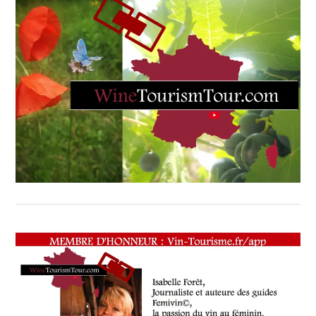
RESTAURATEUR,
CHEF,
CUISINIER,
ŒNOLOGUE,
SOMMELIER
,
SALONS
INTERNATIONAUX
,
VIGNOBLES
,
WINE
TASTING
VOUCHER
,
WINE
TOURISM
FAME
,
WINE
TOURISM
TOUR
,
WINETASTINGVOUCHER.COM