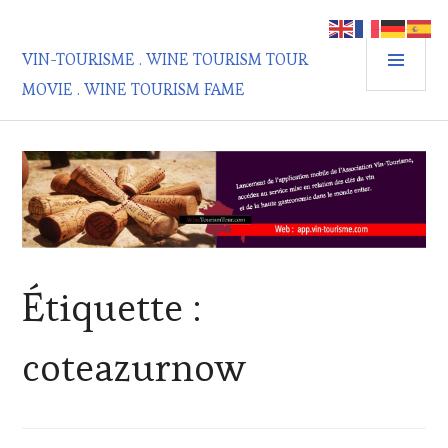
Aller
au
MEN
contenu
VIN-TOURISME . WINE TOURISM TOUR
PRIN
principal
MOVIE . WINE TOURISM FAME
Étiquette :
coteazurnow