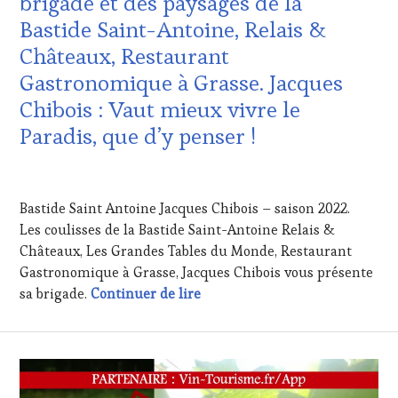
brigade et des paysages de la
DE
Bastide Saint-Antoine, Relais &
LA
HAUTE
Châteaux, Restaurant
GASTRONOMIE
Gastronomique à Grasse. Jacques
FRANÇAISE
,
INVITATIONS
Chibois : Vaut mieux vivre le
&
Paradis, que d’y penser !
DÉGUSTATIONS,
WINE
TASTING
,
3
MÉDIAS,
JUILLET
Bastide Saint Antoine Jacques Chibois – saison 2022.
PRESSE
2022
ÉCRITE,
Les coulisses de la Bastide Saint-Antoine Relais &
RADIO,
Châteaux, Les Grandes Tables du Monde, Restaurant
TV,
Gastronomique à Grasse, Jacques Chibois vous présente
WEB
,
À la rencontre des anges de la 
sa brigade.
Continuer de lire
OENOTOURISME
,
PARTENAIRES
VIN
TOURISME
,
PRODUCTEURS
TERROIR
,