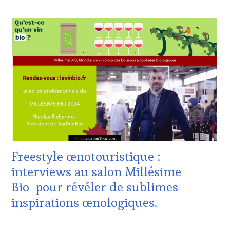
ACTUALITÉS
,
CLUB
:
WINE
TASTING
VOUCHER
,
CORSICA
,
CÔTES-
DE-
PROVENCE
,
DOMAINE
VITICOLE,
ADHÉRENT,
VIN
Freestyle œnotouristique :
TOURISME
,
EDITION
interviews au salon Millésime
LES
Bio pour révéler de sublimes
CLÉS
DU
inspirations œnologiques.
VIN
ET
1
DE