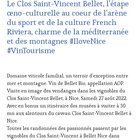
WINE
Le Clos Saint-Vincent Bellet, l’étape
VIN
TOURISM
ET
œno-culturelle au coeur de l’arène
TOUR
,
DE
WINE
du sport et de la culture French
LA
TOURISM
HAUTE
Riviera, charme de la méditerranée
TOUR
GASTRONOMIE
MOVIE
,
et des montagnes #IloveNice
FRANÇAISE
,
WINETASTINGVOUCHER.COM
OENOTOURISME
,
#VinTourisme
PARTENAIRES
VIN
29
TOURISME
,
AOÛT
PRODUCTEURS
Domaine viticole familial, un terroir d’exception entre
2022
TERROIR
,
mer et montagne. Vin de Bellet Bio, appellation AOP.
SALONS
Visite en image des vendanges dans les vignobles du
INTERNATIONAUX
,
VIGNOBLES
,
Clos Saint-Vincent Bellet, à Nice, Samedi 27 août 2022.
WINE
Avec en bonus un itinéraire des musées à visiter à 30
TASTING
mn aux alentours du caveau Clos Saint-Vincent Bellet à
VOUCHER
,
Nice.
WINE
Toutes les randonnées des passionnés passent par les
TOURISM
FAME
,
vignobles du Clos Saint-Vincent à Bellet Nice dans